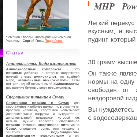
MHP Power
Легкий перекус 
вкусным, и вы
Чемпион Европы, многократный чемпион
пудинг, который
Украины -
Сергей Гесь.
Подробнее.
Статьи
30 грамм высшег
Аминокислоты. Виды аминокислот
Аминокислотные комплексы
- это
Он также являе
пищевые добавки
, в которых содержится
полный спектр
аминокислот
, по крайней
нормы на одну
мере,
незаменимые аминокислоты
. Если
нет хоть одной незаменимой
аминокислоты
,
построение белков станет невозможным.
свободен от 
Спортивное питание в Сумах
нездоровой гид
Спортивное питание в Сумах
для
спортсменов наиболее важно, т.к. в отличие от
Вы нуждаетесь 
простого человека, спортсмен испытывает
дополнительные нагрузки, и нуждается в
с водосодержа
дополнительной поддержке, которой как
нельзя лучше является
спортивное
питание
. Именно
спортивное питание в
Сумах
определяет успех или неудачу в
занятиях
бодибилдингом
,
пауэрлифтингом
,
культуризмом
и др.