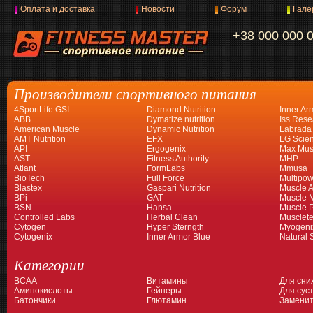
Оплата и доставка
Новости
Форум
Гале
+38 000 000 
Производители спортивного питания
4SportLife GSI
Diamond Nutrition
Inner Ar
ABB
Dymatize nutrition
Iss Rese
American Muscle
Dynamic Nutrition
Labrada
AMT Nutrition
EFX
LG Scien
API
Ergogenix
Max Mus
AST
Fitness Authority
MHP
Atlant
FormLabs
Mmusa
BioTech
Full Force
Multipow
Blastex
Gaspari Nutrition
Muscle A
BPi
GAT
Muscle 
BSN
Hansa
Muscle 
Controlled Labs
Herbal Clean
Musclet
Cytogen
Hyper Sterngth
Myogeni
Cytogenix
Inner Armor Blue
Natural 
Категории
BCAA
Витамины
Для сни
Аминокислоты
Гейнеры
Для суст
Батончики
Глютамин
Заменит