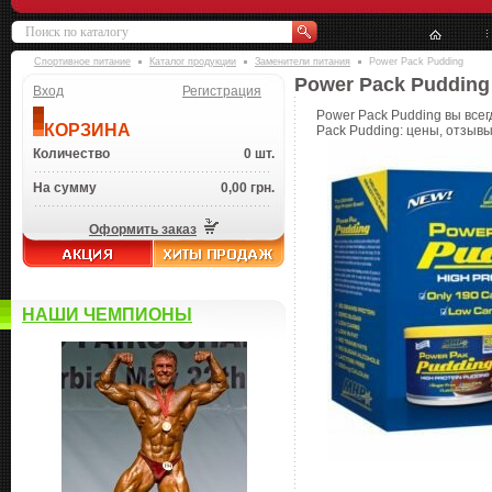
Спортивное питание
Каталог продукции
Заменители питания
Power Pack Pudding
Power Pack Pudding
Вход
Регистрация
Power Pack Pudding вы всег
КОРЗИНА
Pack Pudding: цены, отзывы
Количество
0 шт.
На сумму
0,00 грн.
Оформить заказ
НАШИ ЧЕМПИОНЫ