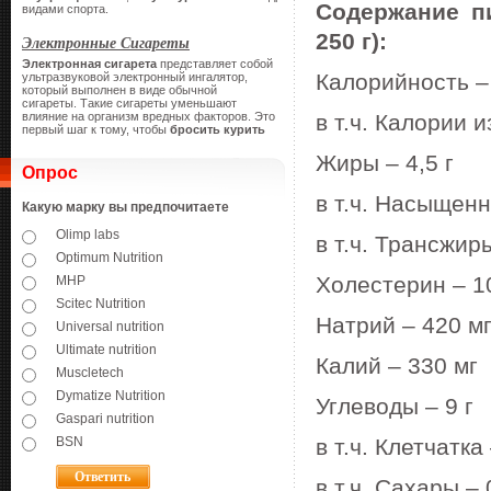
Содержание п
видами спорта.
250 г):
Электронные Сигареты
Электронная сигарета
представляет собой
Калорийность –
ультразвуковой электронный ингалятор,
который выполнен в виде обычной
сигареты.
Такие сигареты уменьшают
влияние на организм вредных факторов. Это
в т.ч. Калории и
первый шаг к тому, чтобы
бросить курить
Жиры – 4,5 г
Опрос
в т.ч. Насыщенн
Какую марку вы предпочитаете
Olimp labs
в т.ч. Трансжиры
Optimum Nutrition
Холестерин – 1
MHP
Scitec Nutrition
Натрий – 420 м
Universal nutrition
Ultimate nutrition
Калий – 330 мг
Muscletech
Dymatize Nutrition
Углеводы – 9 г
Gaspari nutrition
BSN
в т.ч. Клетчатка 
в т.ч. Сахары – 