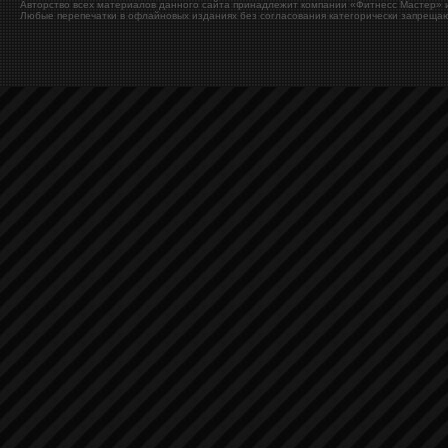
Авторство всех материалов данного сайта принадлежит компании «Фитнесс Мастер» и
Любые перепечатки в офлайновых изданиях без согласования категорически запрещаю