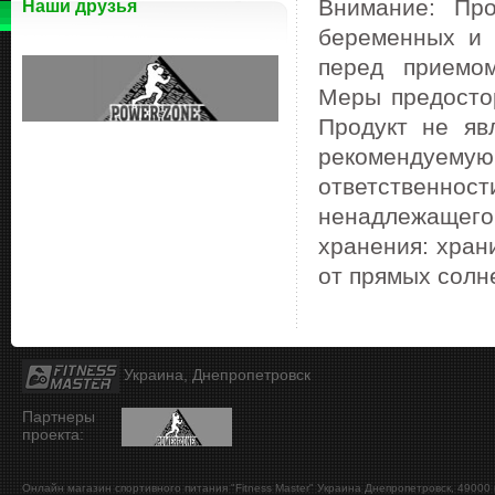
Внимание: Пр
Наши друзья
беременных и 
перед приемом
Меры предостор
Продукт не яв
рекомендуему
ответственно
ненадлежащего
хранения: хран
от прямых солн
Украина, Днепропетровск
Партнеры
проекта:
Онлайн магазин спортивного питания "Fitness Master"
Украина
Днепропетровск
,
49000