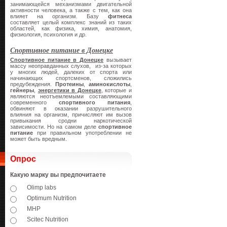
занимающейся механизмами двигательной
активности человека, а также с тем, как она
влияет на организм. Базу
фитнеса
составляет целый комплекс знаний из таких
областей, как физика, химия, анатомия,
физиология, психология и др.
Спортивное питание в Донецке
Спортивное питание в Донецке
вызывает
массу неоправданных слухов, из-за которых
у многих людей, далеких от спорта или
начинающих спортсменов, сложились
предубеждения.
Протеины
,
аминокислоты
,
гейнеры
,
энергетики в Донецке
, которые и
являются неотъемлемыми составляющими
современного
спортивного питания
,
обвиняют в оказании разрушительного
влияния на организм, причисляют им вызов
привыкания сродни наркотической
зависимости. Но на самом деле
спортивное
питание
при правильном употреблении не
может быть вредным.
Опрос
Какую марку вы предпочитаете
Olimp labs
Optimum Nutrition
MHP
Scitec Nutrition