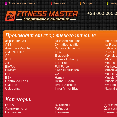
Оплата и доставка
Новости
Форум
Гале
+38 000 000 
Производители спортивного питания
4SportLife GSI
Diamond Nutrition
Inner Ar
ABB
Dymatize nutrition
Iss Rese
American Muscle
Dynamic Nutrition
Labrada
AMT Nutrition
EFX
LG Scien
API
Ergogenix
Max Mus
AST
Fitness Authority
MHP
Atlant
FormLabs
Mmusa
BioTech
Full Force
Multipow
Blastex
Gaspari Nutrition
Muscle A
BPi
GAT
Muscle 
BSN
Hansa
Muscle 
Controlled Labs
Herbal Clean
Musclet
Cytogen
Hyper Sterngth
Myogeni
Cytogenix
Inner Armor Blue
Natural 
Категории
BCAA
Витамины
Для сни
Аминокислоты
Гейнеры
Для суст
Батончики
Глютамин
Заменит