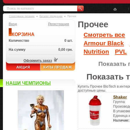
Спортивное питание
Каталог продукции
Прочее
Прочее
Вход
Регистрация
Смотреть все
КОРЗИНА
Количество
0 шт.
Armour Black
На сумму
0,00 грн.
Nutrition
PVL
Оформить заказ
Показать 
Показать 
НАШИ ЧЕМПИОНЫ
Купить Прочее BioTech в интер
доступные цены.
Shaker
Группа:
Производ
В упаковк
Единица 
Наличие: