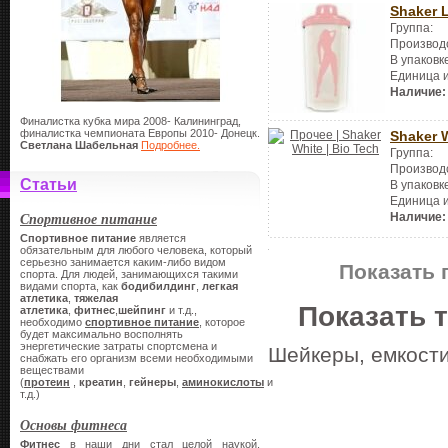
Shaker 
Группа:
Производ
В упаковк
Единица 
Наличие:
Финалистка кубка мира 2008- Калининград,
финалистка чемпионата Европы 2010- Донецк.
Shaker 
Светлана Шабельная
Подробнее.
Группа:
Производ
Статьи
В упаковк
Единица 
Спортивное питание
Наличие:
Спортивное питание
является
обязательным для любого человека, который
серьезно занимается каким-либо видом
Показать 
спорта. Для людей, занимающихся такими
видами спорта, как
бодибилдинг
,
легкая
атлетика
,
тяжелая
Показать 
атлетика
,
фитнес
,
шейпинг
и т.д.,
необходимо
спортивное питание
, которое
будет максимально восполнять
энергетические затраты спортсмена и
Шейкеры, емкости
снабжать его организм всеми необходимыми
веществами
(
протеин
,
креатин
,
гейнеры
,
аминокислоты
и
т.д.)
Основы фитнеса
Фитнес
в наши дни стал целой наукой,