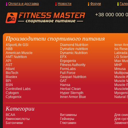
Оплата и доставка
Новости
Форум
Гале
+38 000 000 
Производители спортивного питания
4SportLife GSI
Diamond Nutrition
Inner Ar
ABB
Dymatize nutrition
Iss Rese
American Muscle
Dynamic Nutrition
Labrada
AMT Nutrition
EFX
LG Scien
API
Ergogenix
Max Mus
AST
Fitness Authority
MHP
Atlant
FormLabs
Mmusa
BioTech
Full Force
Multipow
Blastex
Gaspari Nutrition
Muscle A
BPi
GAT
Muscle 
BSN
Hansa
Muscle 
Controlled Labs
Herbal Clean
Musclet
Cytogen
Hyper Sterngth
Myogeni
Cytogenix
Inner Armor Blue
Natural 
Категории
BCAA
Витамины
Для сни
Аминокислоты
Гейнеры
Для суст
Батончики
Глютамин
Заменит