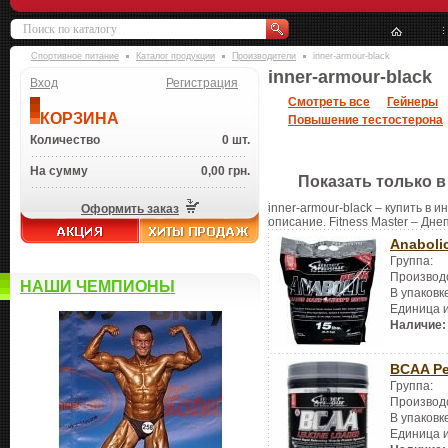
Спортивное питание
Каталог продукции
Производители
inner-armour-black
inner-armour-black
Вход
Регистрация
Смотреть все
Гейнеры
КОРЗИНА
Повышение тестостерона
Количество
0 шт.
На сумму
0,00 грн.
Показать только в
inner-armour-black – купить в 
Оформить заказ
описание. Fitness Master – Дне
Anaboli
Группа:
Производ
НАШИ ЧЕМПИОНЫ
В упаковк
Единица 
Наличие:
BCAA P
Группа:
Производ
В упаковк
Единица 