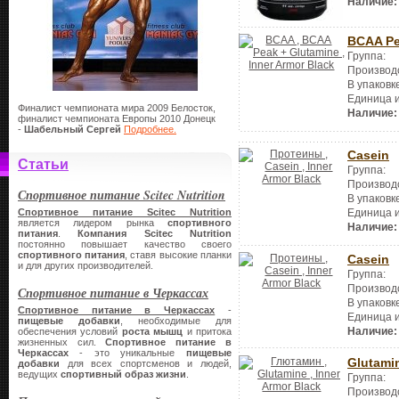
Наличие:
BCAA Pe
Группа:
Производ
В упаковк
Единица 
Финалист чемпионата мира 2009 Белосток,
Наличие:
финалист чемпионата Европы 2010 Донецк
-
Шабельный Сергей
Подробнее.
Casein
Статьи
Группа:
Производ
Спортивное питание Scitec Nutrition
В упаковк
Единица 
Спортивное питание Scitec Nutrition
является лидером рынка
спортивного
Наличие:
питания
.
Компания Scitec Nutritio
n
постоянно повышает качество своего
спортивного питания
, ставя высокие планки
Casein
и для других производителей.
Группа:
Производ
Спортивное питание в Черкассах
В упаковк
Спортивное питание в Черкассах
-
Единица 
пищевые добавки
, необходимые для
Наличие:
обеспечения условий
роста мышц
и притока
жизненных сил.
Спортивное питание в
Черкассах
- это уникальные
пищевые
Glutami
добавки
для всех спортсменов и людей,
ведущих
спортивный образ жизни
.
Группа:
Производ