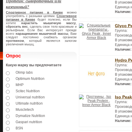
Протеин: сывороточный или
В упаковк
казеиновый?
Единица 
Наличие:
Спортивное питание в Киеве
можно
употреблять с разными целями.
Спортивное
питание в Киеве
будет полезно, если Вы
хотите
нарастить мышечную массу
,
Glyco P
сбросить вес
, сделать свое тело красивым и
рельефным. Если Вас интересует прежде
Группа:
всего
наращивание мышечной массы
, Вам
Производ
следует постоянно снабжать организм
В упаковк
протеином
, который является залогом
увеличения мышц.
Единица 
Наличие:
Опрос
Hydro P
Группа:
Какую марку вы предпочитаете
Производ
Olimp labs
В упаковк
Optimum Nutrition
Единица 
Наличие:
MHP
Scitec Nutrition
Iso Peak
Universal nutrition
Группа:
Ultimate nutrition
Производ
Muscletech
В упаковк
Dymatize Nutrition
Единица 
Наличие:
Gaspari nutrition
BSN