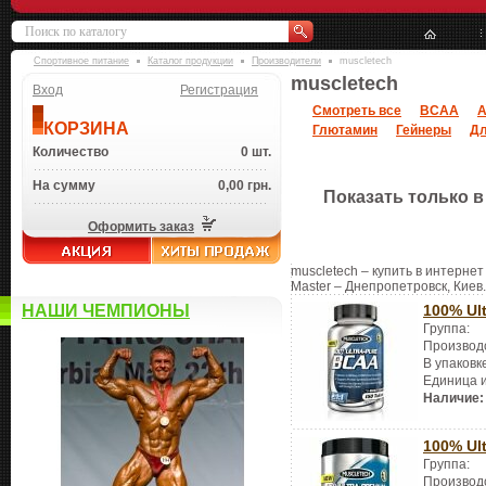
Спортивное питание
Каталог продукции
Производители
muscletech
muscletech
Вход
Регистрация
Смотреть все
BCAA
А
КОРЗИНА
Глютамин
Гейнеры
Дл
Количество
0 шт.
На сумму
0,00 грн.
Показать только в
Оформить заказ
muscletech – купить в интернет
Master – Днепропетровск, Киев.
НАШИ ЧЕМПИОНЫ
100% Ul
Группа:
Производ
В упаковк
Единица 
Наличие:
100% Ul
Группа:
Производ