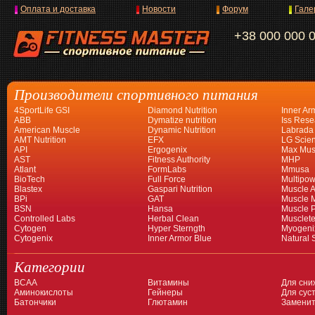
Оплата и доставка
Новости
Форум
Гале
+38 000 000 
Производители спортивного питания
4SportLife GSI
Diamond Nutrition
Inner Ar
ABB
Dymatize nutrition
Iss Rese
American Muscle
Dynamic Nutrition
Labrada
AMT Nutrition
EFX
LG Scien
API
Ergogenix
Max Mus
AST
Fitness Authority
MHP
Atlant
FormLabs
Mmusa
BioTech
Full Force
Multipow
Blastex
Gaspari Nutrition
Muscle A
BPi
GAT
Muscle 
BSN
Hansa
Muscle 
Controlled Labs
Herbal Clean
Musclet
Cytogen
Hyper Sterngth
Myogeni
Cytogenix
Inner Armor Blue
Natural 
Категории
BCAA
Витамины
Для сни
Аминокислоты
Гейнеры
Для суст
Батончики
Глютамин
Заменит