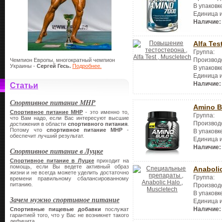
В упаковк
Единица 
Наличие:
Alfa Tes
Группа:
Производ
Чемпион Европы, многократный чемпион
Украины -
Сергей Гесь.
Подробнее.
В упаковк
Единица 
Наличие:
Статьи
Спортивное питание MHP
Amino B
Спортивное питание
MHP
- это именно то,
Группа:
что Вам надо, если Вас интересуют высшие
Производ
достижения в области
спортивного питания
.
Потому что
спортивное питание
MHP
-
В упаковк
обеспечит лучший результат.
Единица 
Наличие:
Спортивное питание в Луцке
Спортивное питание в Луцке
приходит на
помощь, если Вы ведете активный образ
Anaboli
жизни и не всегда можете уделить достаточно
Группа:
времени правильному сбалансированному
питанию.
Производ
В упаковк
Зачем нужно спортивное питание
Единица 
Наличие:
Спортивные пищевые добавки
послужат
гарантией того, что у Вас не возникнет такого
дефицита.