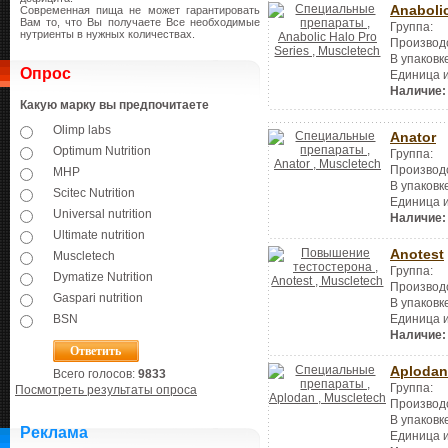
Anabolic
Современная пища не может гарантировать
Вам то, что Вы получаете Все необходимые
Группа:
нутриенты в нужных количествах.
Производ
В упаковк
Опрос
Единица 
Наличие:
Какую марку вы предпочитаете
Olimp labs
Anator
Optimum Nutrition
Группа:
Производ
MHP
В упаковк
Scitec Nutrition
Единица 
Universal nutrition
Наличие:
Ultimate nutrition
Anotest
Muscletech
Группа:
Dymatize Nutrition
Производ
Gaspari nutrition
В упаковк
BSN
Единица 
Наличие:
Aplodan
Всего голосов:
9833
Группа:
Посмотреть результаты опроса
Производ
В упаковк
Реклама
Единица 