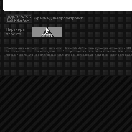
Украина, Днепропетровск
Партнеры
проекта:
Онлайн магазин спортивного питания "Fitness Master"
Украина
Днепропетровск
,
49000
Авторство всех материалов данного сайта принадлежит компании «Фитнесс Мастер» и
Любые перепечатки в офлайновых изданиях без согласования категорически запрещаю