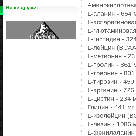
Аминокислотны
Наши друзья
L-аланин - 654 
L-аспарагиновая
L-глютаминовая 
L-гистидин - 32
L-лейцин (BCAA)
L-метионин - 2
L-пролин - 861 
L-треонин - 801
L-тирозин - 450
L-аргинин - 726
L-цистин - 234 
Глицин - 441 мг
L-изолейцин (BC
L-лизин - 1086 
L-фенилаланин 