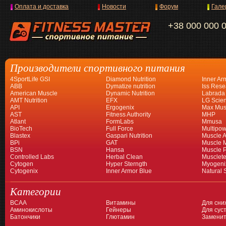
Оплата и доставка
Новости
Форум
Гале
+38 000 000 
Производители спортивного питания
4SportLife GSI
Diamond Nutrition
Inner Ar
ABB
Dymatize nutrition
Iss Rese
American Muscle
Dynamic Nutrition
Labrada
AMT Nutrition
EFX
LG Scien
API
Ergogenix
Max Mus
AST
Fitness Authority
MHP
Atlant
FormLabs
Mmusa
BioTech
Full Force
Multipow
Blastex
Gaspari Nutrition
Muscle A
BPi
GAT
Muscle 
BSN
Hansa
Muscle 
Controlled Labs
Herbal Clean
Musclet
Cytogen
Hyper Sterngth
Myogeni
Cytogenix
Inner Armor Blue
Natural 
Категории
BCAA
Витамины
Для сни
Аминокислоты
Гейнеры
Для суст
Батончики
Глютамин
Заменит