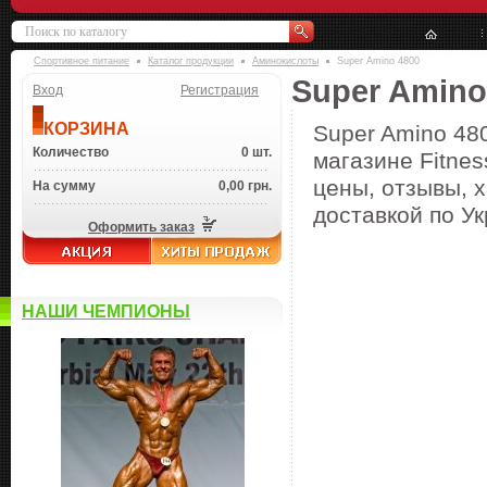
Спортивное питание
Каталог продукции
Аминокислоты
Super Amino 4800
Super Amino
Вход
Регистрация
КОРЗИНА
Super Amino 48
Количество
0 шт.
магазине Fitnes
цены, отзывы, х
На сумму
0,00 грн.
доставкой по Ук
Оформить заказ
НАШИ ЧЕМПИОНЫ