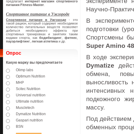
эксперименте 
предлагает
интернет магазин спортивного
питания
Fitness-Master
.
Научно-Практи
Спортивное питание в Ужгороде
В эксперимент
Спортивное питание в Ужгороде
- это
такой рацион, который содержит необходимое
количество питательных веществ позволяет
подготовки (ур
добиться необходимого эффекта при
спортивных тренировках и занятиях таким
Спортсмены бы
видами спорта, как
бодибилдинг
,
фитнес
,
пауэрлифтинг
,
легкая атлетика
и др.
Super Amino 4
Опрос
В ходе экспер
Какую марку вы предпочитаете
Dymatize
дейст
Olimp labs
обмена, пов
Optimum Nutrition
выносливость 
MHP
Scitec Nutrition
интенсивных н
Universal nutrition
подкожного ж
Ultimate nutrition
массу.
Muscletech
Dymatize Nutrition
Под действием 
Gaspari nutrition
обменных проце
BSN