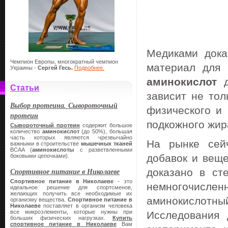
Медиками дока
Чемпион Европы, многократный чемпион
материал для 
Украины -
Сергей Гесь.
Подробнее.
аминокислот
д
Статьи
зависит не тол
Выбор протеина. Сывороточный
физического и 
протеин
подкожного жир
Сывороточный протеин
содержит большое
количество
аминокислот
(до 50%), большая
часть которых являются чрезвычайно
На рынке сейч
важными в строительстве
мышечных тканей
BCAA (
аминокислоты
с разветвленными
добавок и веще
боковыми цепочками).
Спортивное питание в Николаеве
доказано в ст
Спортивное питание в Николаеве
- это
немногочисленн
идеальное решение для спортсменов,
желающих получить все необходимые их
аминокислотн
организму вещества.
Спортивное питание в
Николаеве
поставляет в организм человека
все микроэлементы, которые нужны при
Исследования 
больших физических нагрузках.
Купить
спортивное питание в Николаеве
Вам