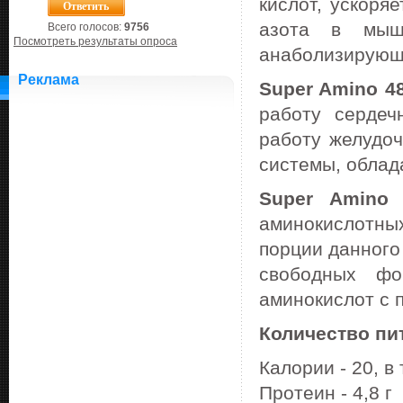
кислот, ускоря
азота в мыше
Всего голосов:
9756
Посмотреть результаты опроса
анаболизирующ
Реклама
Super Amino 4
работу сердечн
работу желудоч
системы, облад
Super Amino 
аминокислотных
порции данного
свободных фо
аминокислот с 
Количество пит
Калории - 20, в 
Протеин - 4,8 г