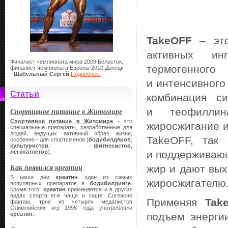
TakeOFF
– это
активных инг
Финалист чемпионата мира 2009 Белосток,
термогенног
финалист чемпионата Европы 2010 Донецк
-
Шабельный Сергей
Подробнее.
и интенсивного
Статьи
комбинация с
и теофиллин
Спортивное питание в Житомире
Спортивное питание в Житомире
- это
жиросжигание и
специальные препараты, разработанные для
людей, ведущих активный образ жизни,
TakeOFF, так
особенно - для спортсменов (
бодибилдеров
,
культуристов
,
фитнесистов
,
легкоатлетов
).
и поддерживающ
Как появился креатин
жир и дают вых
В наши дни
креатин
один из самых
жиросжигателю
популярных препаратов в
бодибилдинге
.
Кроме того,
креатин
применяется и в других
видах спорта все чаще и чаще. Согласно
Применяя
Tak
фактам, трое из четырех медалистов
Олимпийских игр 1996 года употребляли
креатин
.
подъем энерги