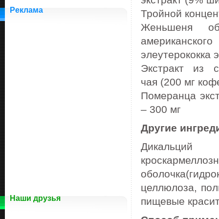
экстракт
(9
% ши
Реклама
Тройной концен
Женьшеня обы
американског
элеутерококка э
Экстракт из 
чая
(200
мг коф
Померанца экст
– 300 мг
Другие ингред
Дикальций ф
кроскармеллозн
оболочка
(гидро
целлюлоза, пол
Наши друзья
пищевые красит