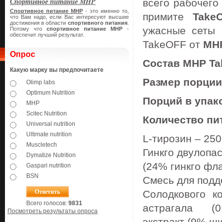
Спортивное питание MHP
всего рабочего
Спортивное питание
MHP
- это именно то,
примите
Take
что Вам надо, если Вас интересуют высшие
достижения в области
спортивного питания
.
ужасные сеты 
Потому что
спортивное питание
MHP
-
обеспечит лучший результат.
TakeOFF от
MH
Опрос
Состав
MHP Ta
Какую марку вы предпочитаете
Размер порции
Olimp labs
Optimum Nutrition
Порций в упак
MHP
Scitec Nutrition
Количество пи
Universal nutrition
Ultimate nutrition
L-тирозин – 25
Muscletech
Гинкго двулопа
Dymatize Nutrition
(24
% гинкго фл
Gaspari nutrition
BSN
Смесь для подд
Солодкового ко
Всего голосов:
9831
астрагала
(0
Посмотреть результаты опроса