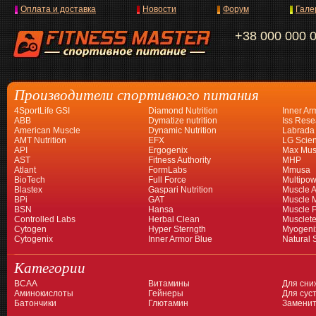
Оплата и доставка
Новости
Форум
Гале
+38 000 000 
Производители спортивного питания
4SportLife GSI
Diamond Nutrition
Inner Ar
ABB
Dymatize nutrition
Iss Rese
American Muscle
Dynamic Nutrition
Labrada
AMT Nutrition
EFX
LG Scien
API
Ergogenix
Max Mus
AST
Fitness Authority
MHP
Atlant
FormLabs
Mmusa
BioTech
Full Force
Multipow
Blastex
Gaspari Nutrition
Muscle A
BPi
GAT
Muscle 
BSN
Hansa
Muscle 
Controlled Labs
Herbal Clean
Musclet
Cytogen
Hyper Sterngth
Myogeni
Cytogenix
Inner Armor Blue
Natural 
Категории
BCAA
Витамины
Для сни
Аминокислоты
Гейнеры
Для суст
Батончики
Глютамин
Заменит