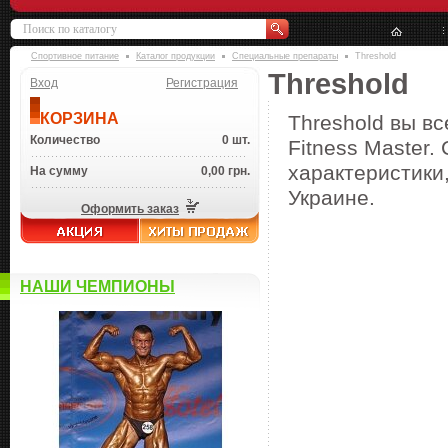
Спортивное питание
Каталог продукции
Специальные препараты
Threshold
Threshold
Вход
Регистрация
КОРЗИНА
Threshold вы в
Количество
0 шт.
Fitness Master.
характеристики,
На сумму
0,00 грн.
Украине.
Оформить заказ
НАШИ ЧЕМПИОНЫ