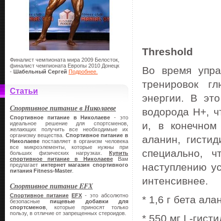
Threshold
Финалист чемпионата мира 2009 Белосток,
финалист чемпионата Европы 2010 Донецк
Во время упра
-
Шабельный Сергей
Подробнее.
тренировок г
Статьи
энергии. В эт
Спортивное питание в Николаеве
водорода H+, ч
Спортивное питание в Николаеве
- это
и, в конечном
идеальное решение для спортсменов,
желающих получить все необходимые их
организму вещества.
Спортивное питание в
аланин, гист
Николаеве
поставляет в организм человека
все микроэлементы, которые нужны при
специально, ч
больших физических нагрузках.
Купить
спортивное питание в Николаеве
Вам
наступлению ус
предлагает
интернет магазин спортивного
питания
Fitness-Master
.
интенсивнее.
Спортивное питание EFX
Спортивное питание
EFX
- это абсолютно
* 1,6 г бета ал
безопасные
пищевые добавки для
спортсменов
, которые приносят только
пользу, в отличие от запрещенных стероидов.
* 550 мг L-гист