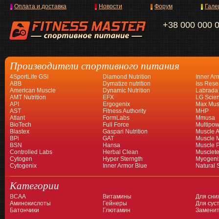
Оплата и доставка
Новости
Форум
Гале
+38 000 000 
Производители спортивного питания
4SportLife GSI
Diamond Nutrition
Inner Ar
ABB
Dymatize nutrition
Iss Rese
American Muscle
Dynamic Nutrition
Labrada
AMT Nutrition
EFX
LG Scien
API
Ergogenix
Max Mus
AST
Fitness Authority
MHP
Atlant
FormLabs
Mmusa
BioTech
Full Force
Multipow
Blastex
Gaspari Nutrition
Muscle A
BPi
GAT
Muscle 
BSN
Hansa
Muscle 
Controlled Labs
Herbal Clean
Musclet
Cytogen
Hyper Sterngth
Myogeni
Cytogenix
Inner Armor Blue
Natural 
Категории
BCAA
Витамины
Для сни
Аминокислоты
Гейнеры
Для суст
Батончики
Глютамин
Заменит