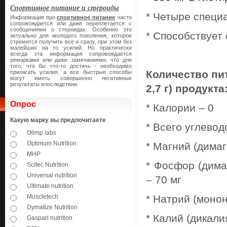
Спортивное питание и стероиды
* Четыре специ
Информация про
спортивное питание
часто
сопровождается или даже переплетается с
сообщениями о стероидах. Особенно это
* Способствует
актуально для молодого поколения, которое
стремится получить все и сразу, при этом без
малейших на то усилий. Но практически
всегда эта информация сопровождается
ремарками или даже замечаниями, что для
того, что бы что-то достичь - необходимо
Количество пи
прилагать усилия, а все быстрые способы
могут иметь совершенно негативные
результаты впоследствии.
2,7 г) продукта
Опрос
* Калории – 0
Какую марку вы предпочитаете
* Всего углеводо
Olimp labs
Optimum Nutrition
* Магний (димаг
MHP
* Фосфор (дима
Scitec Nutrition
Universal nutrition
– 70 мг
Ultimate nutrition
Muscletech
* Натрий (моно
Dymatize Nutrition
* Калий (дикали
Gaspari nutrition