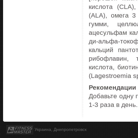
кислота (CLA)
(ALA), омега 3
гумми, целлю
ацесульфам кал
ди-альфа-токо
кальций панто
рибофлавин, 
кислота, биотин
(Lagestroemia s
Рекомендации
Добавьте одну 
1-3 раза в день.
Украина, Днепропетровск