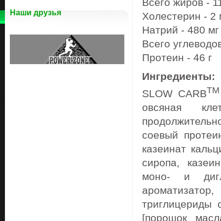
Всего жиров - 11
Наши друзья
Холестерин - 2 
Натрий - 480 мг
Всего углеводов -
Протеин - 46 г
Ингредиенты:
TM
SLOW CARB
овсяная кле
продолжительн
соевый протеи
казеинат кальц
сиропа, казеи
моно- и дигл
ароматизатор
триглицериды 
[порошок масл