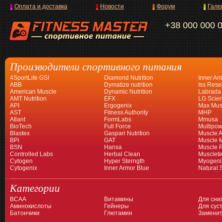
Оплата и доставка
Новости
Форум
Гале
+38 000 000 
Производители спортивного питания
4SportLife GSI
Diamond Nutrition
Inner Ar
ABB
Dymatize nutrition
Iss Rese
American Muscle
Dynamic Nutrition
Labrada
AMT Nutrition
EFX
LG Scien
API
Ergogenix
Max Mus
AST
Fitness Authority
MHP
Atlant
FormLabs
Mmusa
BioTech
Full Force
Multipow
Blastex
Gaspari Nutrition
Muscle A
BPi
GAT
Muscle 
BSN
Hansa
Muscle 
Controlled Labs
Herbal Clean
Musclet
Cytogen
Hyper Sterngth
Myogeni
Cytogenix
Inner Armor Blue
Natural 
Категории
BCAA
Витамины
Для сни
Аминокислоты
Гейнеры
Для суст
Батончики
Глютамин
Заменит