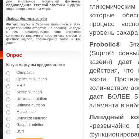
для миллионов любителей
фитнеса
,
гликемическим
бодибилдинга
,
тяжелой атлетики
и других
видов спорта во всем мире.
которые обес
Выбор фитнес клуба
процесс восп
Фитнес
клубы в Украине появились в 90-х
годах прошлого столетия. За прошедшие годы
уровень сахара 
к ним присоединились еще огромное
количество различных спортивных клубов и
фитнес
клубов, тренажерных залов и так
Probolic®
- Эта
далее.
(Supro® соевы
Опрос
казеин) дает 
Какую марку вы предпочитаете
действия, что
Olimp labs
азота. Протеи
Optimum Nutrition
MHP
количеством ар
Scitec Nutrition
дает БОЛЕЕ 5
Universal nutrition
элемента в наб
Ultimate nutrition
Muscletech
Липидный ко
Dymatize Nutrition
чрезвычайно 
Gaspari nutrition
BSN
функционирова