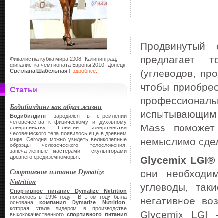
Продвинутый 
предлагает т
Финалистка кубка мира 2008- Калининград,
финалистка чемпионата Европы 2010- Донецк.
Светлана Шабельная
Подробнее.
(углеводов, пр
чтобы приобрес
Статьи
профессиона
Бодибилдинг как образ жизни
испытывающим
Бодибилдинг
зародился в стремлении
человечества к физическому и духовному
Mass поможет
совершенству. Понятие совершенства
человеческого тела появилось еще в древнем
немыслимо сдел
мире. Сегодня можно увидеть великолепные
образцы человеческого телосложения,
запечатленные мастерами - скульпторами
древнего средиземноморья.
Glycemix LGI®
Спортивное питание Dymatize
они необходим
Nutrition
углеводы, таки
Спортивное питание Dymatize Nutrition
появилось в 1994 году. В этом году была
негативное во
основана
компания
Dymatize Nutrition
,
которая стала лидером в производстве
Glycemix LGI 
высококачественного
спортивного питания