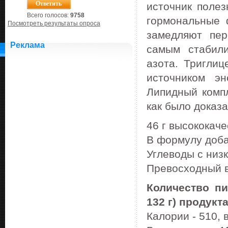
источник поле
Всего голосов:
9758
гормональные 
Посмотреть результаты опроса
замедляют пер
Реклама
самым стабили
азота. Тригли
источником эн
Липидный компл
как было доказа
46 г высококач
В формулу доб
Углеводы с низ
Превосходный 
Количество п
132 г) продукта
Калории - 510, в