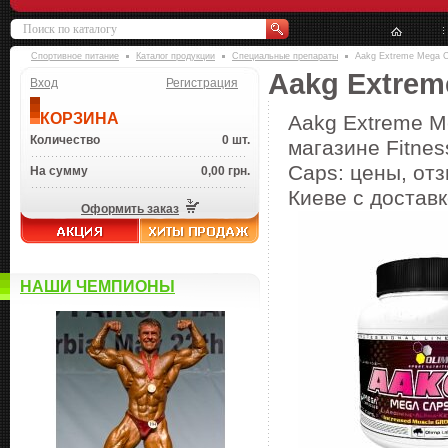
Спортивное питание
Каталог продукции
Специальные препараты
Aakg Extreme Mega 
Aakg Extrem
Вход
Регистрация
КОРЗИНА
Aakg Extreme M
Количество
0 шт.
магазине Fitne
Caps: цены, отз
На сумму
0,00 грн.
Киеве с доставк
Оформить заказ
НАШИ ЧЕМПИОНЫ