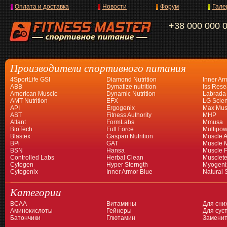
Оплата и доставка
Новости
Форум
Гале
+38 000 000 
Производители спортивного питания
4SportLife GSI
Diamond Nutrition
Inner Ar
ABB
Dymatize nutrition
Iss Rese
American Muscle
Dynamic Nutrition
Labrada
AMT Nutrition
EFX
LG Scien
API
Ergogenix
Max Mus
AST
Fitness Authority
MHP
Atlant
FormLabs
Mmusa
BioTech
Full Force
Multipow
Blastex
Gaspari Nutrition
Muscle A
BPi
GAT
Muscle 
BSN
Hansa
Muscle 
Controlled Labs
Herbal Clean
Musclet
Cytogen
Hyper Sterngth
Myogeni
Cytogenix
Inner Armor Blue
Natural 
Категории
BCAA
Витамины
Для сни
Аминокислоты
Гейнеры
Для суст
Батончики
Глютамин
Заменит