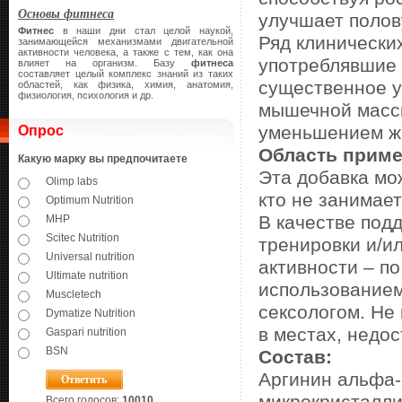
Основы фитнеса
улучшает полов
Фитнес
в наши дни стал целой наукой,
Ряд клинически
занимающейся механизмами двигательной
активности человека, а также с тем, как она
употреблявшие 
влияет на организм. Базу
фитнеса
составляет целый комплекс знаний из таких
существенное у
областей, как физика, химия, анатомия,
физиология, психология и др.
мышечной массы
уменьшением жи
Опрос
Область приме
Какую марку вы предпочитаете
Эта добавка мож
Olimp labs
кто не занимае
Optimum Nutrition
В качестве под
MHP
Scitec Nutrition
тренировки и/и
Universal nutrition
активности – п
Ultimate nutrition
использованием
Muscletech
сексологом. Не
Dymatize Nutrition
в местах, недос
Gaspari nutrition
BSN
Состав:
Аргинин альфа-
Всего голосов:
10010