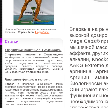
Впервые на рын
Чемпион Европы, многократный чемпион
Украины -
Сергей Гесь.
Подробнее.
высокой дозиро
Mega Caps® пре
Статьи
мышечной массы
Спортивное питание в Хмельницком
эффекта других 
Спортивное питание в Хмельницком
необходимо и спортсменам-любителям, и
алкалин, Knock
спортсменам-профессионалам для того,
чтобы поддерживать анаболические
AAKG Extreme д
процессы, вывести продукты распада,
укрепить иммунитет
,
нарастить мышцы
аргинина - арг
или
избавиться от лишнего жира
.
Аргинин – амин
Что такое фитнес и его цели
биологически ак
Fitness
в переводе английского языка
означает «соответствие». Но не совсем ясно,
Они играют важ
какое именно соответствие подразумевается,
и чему хотят соответствовать все, кто
функциональнос
занимается
фитнесом
. Наиболее очевидным
и простым окажется следующий вариант:
необходимого ко
фитнес
подразумевает поддержание
высокого качества жизни.
способствуя ро