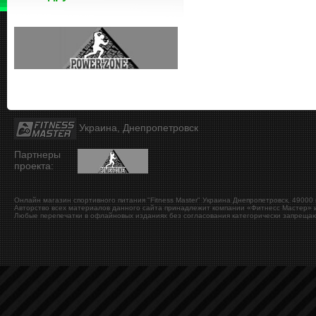
Украина, Днепропетровск
Партнеры
проекта:
Онлайн магазин спортивного питания "Fitness Master"
Украина
Днепропетровск
,
49000
Авторство всех материалов данного сайта принадлежит компании «Фитнесс Мастер» и
Любые перепечатки в офлайновых изданиях без согласования категорически запрещаю