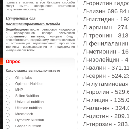
Л-орнитин гидро
прилагать усилия, а все быстрые способы
могут иметь совершенно негативные
результаты впоследствии.
Л-лизин 696.84 
Нутриенты для
Л-гистидин - 193
послетренировочного периода
Л-аргинин - 274.
Бодибилдеры
после тренировок нуждаются
в определенном наборе элементов
Л-треонин - 313.
спортивного питания
, которые будут
способствовать скорейшему восстановлению
Л-фенилаланин -
и оптимизации адаптационных процессов
тренинга, восстановления и поддержания
Л-метионин - 16
иммунной системы.
Л-изолейцин - 45
Опрос
Л-валин - 371.11
Какую марку вы предпочитаете
Л-серин - 524.23
Olimp labs
Л-глутаминовая 
Optimum Nutrition
MHP
Л-пролин - 529.6
Scitec Nutrition
Л-глицин - 135.0
Universal nutrition
Л-аланин - 324.0
Ultimate nutrition
Muscletech
Л-цистин - 209.1
Dymatize Nutrition
Л-тирозин - 283.
Gaspari nutrition