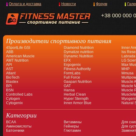
Оплата и доставка
Новости
Форум
Гале
+38 000 000 
Производители спортивного питания
4SportLife GSI
Diamond Nutrition
Inner Ar
ABB
Dymatize nutrition
Iss Rese
American Muscle
Dynamic Nutrition
Labrada
AMT Nutrition
EFX
LG Scien
API
Ergogenix
Max Mus
AST
Fitness Authority
MHP
Atlant
FormLabs
Mmusa
BioTech
Full Force
Multipow
Blastex
Gaspari Nutrition
Muscle A
BPi
GAT
Muscle 
BSN
Hansa
Muscle 
Controlled Labs
Herbal Clean
Musclet
Cytogen
Hyper Sterngth
Myogeni
Cytogenix
Inner Armor Blue
Natural 
Категории
BCAA
Витамины
Для сни
Аминокислоты
Гейнеры
Для суст
Батончики
Глютамин
Заменит