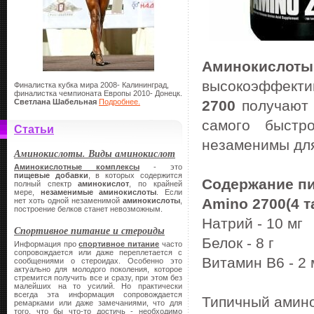
Аминокисло
высокоэффект
Финалистка кубка мира 2008- Калининград,
финалистка чемпионата Европы 2010- Донецк.
Светлана Шабельная
Подробнее.
2700
получают 
самого быстр
Статьи
незаменимы для
Аминокислоты. Виды аминокислот
Аминокислотные комплексы
- это
пищевые добавки
, в которых содержится
Содержание пи
полный спектр
аминокислот
, по крайней
мере,
незаменимые аминокислоты
. Если
Amino 2700(4 т
нет хоть одной незаменимой
аминокислоты
,
построение белков станет невозможным.
Натрий - 10 мг
Спортивное питание и стероиды
Белок - 8 г
Информация про
спортивное питание
часто
сопровождается или даже переплетается с
Витамин В6 - 2 
сообщениями о стероидах. Особенно это
актуально для молодого поколения, которое
стремится получить все и сразу, при этом без
малейших на то усилий. Но практически
всегда эта информация сопровождается
Типичный амино
ремарками или даже замечаниями, что для
того, что бы что-то достичь - необходимо