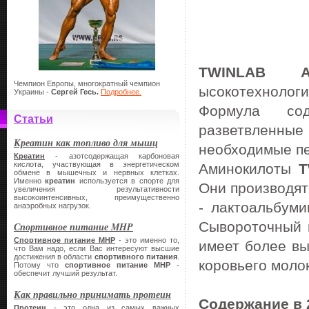
TWINLAB 
Чемпион Европы, многократный чемпион
ысокотехнологи
Украины -
Сергей Гесь.
Подробнее.
Формула сод
Статьи
разветвленны
Креатин как топливо для мышц
необходимые п
Креатин
- азотсодержащая карбоновая
кислота, участвующая в энергетическом
Аминокилоты
T
обмене в мышечных и нервных клетках.
Именно
креатин
используется в спорте для
Они производят
увеличения результативности
высокоинтенсивных, преимущественно
- лактоальбуми
анаэробных нагрузок.
Сывороточный п
Спортивное питание MHP
Спортивное питание
MHP
- это именно то,
имеет более вы
что Вам надо, если Вас интересуют высшие
достижения в области
спортивного питания
.
коровьего моло
Потому что
спортивное питание
MHP
-
обеспечит лучший результат.
Как правильно принимать протеин
Содержание в 
Протеин
- это одна из самых важных