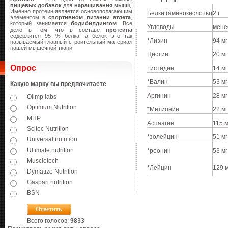
пищевых добавок
для
наращивания мышц
.
Именно протеин является основополагающим
Белки (аминокислоты)
2 г
элементом в
спортивном питании атлета
,
который занимается
бодибилдингом
. Все
Углеводы
менее
дело в том, что в составе
протеина
содержится 95 % белка, а белок это так
*Лизин
94 мг
называемый главный строительный материал
нашей мышечной ткани.
Цистин
20 мг
Опрос
Гистидин
14 мг
*Валин
53 мг
Какую марку вы предпочитаете
Аргинин
28 мг
Olimp labs
Optimum Nutrition
*Метионин
22 мг
MHP
Аспаагин
115 м
Scitec Nutrition
*золейцин
51 мг
Universal nutrition
Ultimate nutrition
*реонин
53 мг
Muscletech
*Лейцин
129 м
Dymatize Nutrition
Gaspari nutrition
BSN
Всего голосов:
9833