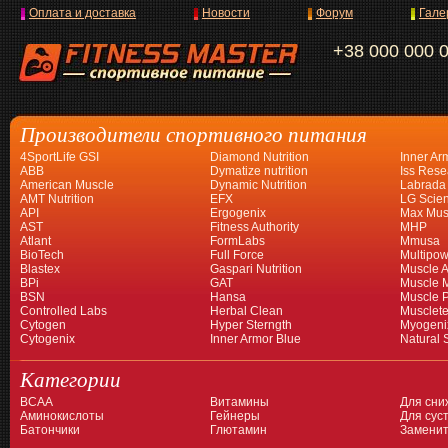
Оплата и доставка
Новости
Форум
Гале
+38 000 000 
Производители спортивного питания
4SportLife GSI
Diamond Nutrition
Inner Ar
ABB
Dymatize nutrition
Iss Rese
American Muscle
Dynamic Nutrition
Labrada
AMT Nutrition
EFX
LG Scien
API
Ergogenix
Max Mus
AST
Fitness Authority
MHP
Atlant
FormLabs
Mmusa
BioTech
Full Force
Multipow
Blastex
Gaspari Nutrition
Muscle A
BPi
GAT
Muscle 
BSN
Hansa
Muscle 
Controlled Labs
Herbal Clean
Musclet
Cytogen
Hyper Sterngth
Myogeni
Cytogenix
Inner Armor Blue
Natural 
Категории
BCAA
Витамины
Для сни
Аминокислоты
Гейнеры
Для суст
Батончики
Глютамин
Заменит