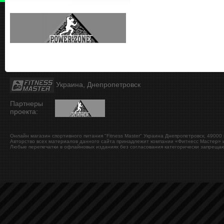
Украина, Днепропетровск
Партнеры
проекта:
Онлайн магазин спортивного питания "Fitness Master"
Украина
Днепропетровск
,
49000
Авторство всех материалов данного сайта принадлежит компании «Фитнесс Мастер» и
Любые перепечатки в офлайновых изданиях без согласования категорически запрещаю