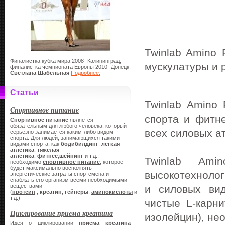
Twinlab Amino 
Финалистка кубка мира 2008- Калининград,
мускулатуры и 
финалистка чемпионата Европы 2010- Донецк.
Светлана Шабельная
Подробнее.
Статьи
Twinlab Amino
Спортивное питание
спорта и фитн
Спортивное питание
является
обязательным для любого человека, который
всех силовых а
серьезно занимается каким-либо видом
спорта. Для людей, занимающихся такими
видами спорта, как
бодибилдинг
,
легкая
атлетика
,
тяжелая
атлетика
,
фитнес
,
шейпинг
и т.д.,
Twinlab Ami
необходимо
спортивное питание
, которое
будет максимально восполнять
высокотехнолог
энергетические затраты спортсмена и
снабжать его организм всеми необходимыми
веществами
и силовых вид
(
протеин
,
креатин
,
гейнеры
,
аминокислоты
и
т.д.)
чистые L-карни
Циклирование приема креатина
изолейцин), не
Идея о циклировании
приема креатина