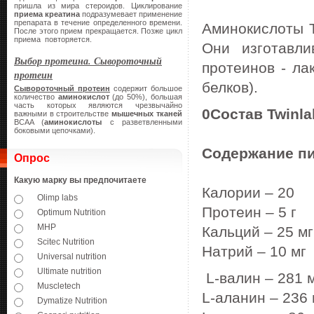
пришла из мира стероидов. Циклирование
приема креатина
подразумевает применение
препарата в течение определенного времени.
Аминокислоты T
После этого прием прекращается. Позже цикл
приема повторяется.
Они изготавл
Выбор протеина. Сывороточный
протеинов - ла
протеин
белков).
Сывороточный протеин
содержит большое
количество
аминокислот
(до 50%), большая
часть которых являются чрезвычайно
0
Состав
Twinla
важными в строительстве
мышечных тканей
BCAA (
аминокислоты
с разветвленными
боковыми цепочками).
Содержание
п
Опрос
Какую марку вы предпочитаете
Калории
– 20
Olimp labs
Протеин
– 5
г
Optimum Nutrition
MHP
Кальций
– 25
мг
Scitec Nutrition
Натрий
– 10
мг
Universal nutrition
Ultimate nutrition
L-
валин
– 281
Muscletech
L-
аланин
– 236
Dymatize Nutrition