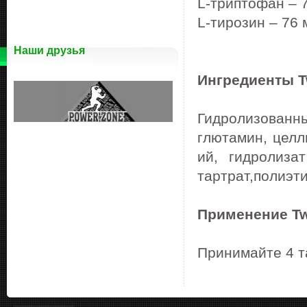
L-
триптофан
– 
L-
тирозин
– 76
Наши друзья
Ингредиенты
T
Гидролизованн
глютамин
,
целл
ий
,
гидролизат
тартрат
,
полиэт
Применение Tw
Принимайте 4 т