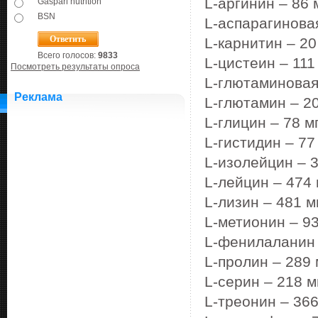
L-
аргинин
– 86
Gaspari nutrition
BSN
L-
аспарагинова
L-
карнитин
– 2
Всего голосов:
9833
L-
цистеин
– 11
Посмотреть результаты опроса
L-
глютаминова
Реклама
L-
глютамин
– 2
L-
глицин
– 78
м
L-
гистидин
– 7
L-
изолейцин
– 
L-
лейцин
– 474
L-
лизин
– 481
м
L-
метионин
– 9
L-
фенилаланин
L-
пролин
– 289
L-
серин
– 218
м
L-
треонин
– 36