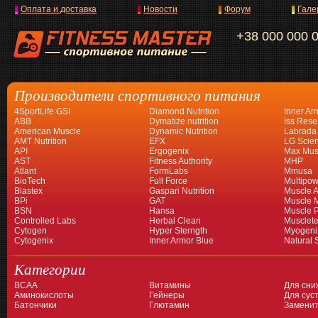
Оплата и доставка
Новости
Форум
Гале
+38 000 000 
Производители спортивного питания
4SportLife GSI
Diamond Nutrition
Inner Ar
ABB
Dymatize nutrition
Iss Rese
American Muscle
Dynamic Nutrition
Labrada
AMT Nutrition
EFX
LG Scien
API
Ergogenix
Max Mus
AST
Fitness Authority
MHP
Atlant
FormLabs
Mmusa
BioTech
Full Force
Multipow
Blastex
Gaspari Nutrition
Muscle A
BPi
GAT
Muscle 
BSN
Hansa
Muscle 
Controlled Labs
Herbal Clean
Musclet
Cytogen
Hyper Sterngth
Myogeni
Cytogenix
Inner Armor Blue
Natural 
Категории
BCAA
Витамины
Для сни
Аминокислоты
Гейнеры
Для суст
Батончики
Глютамин
Заменит