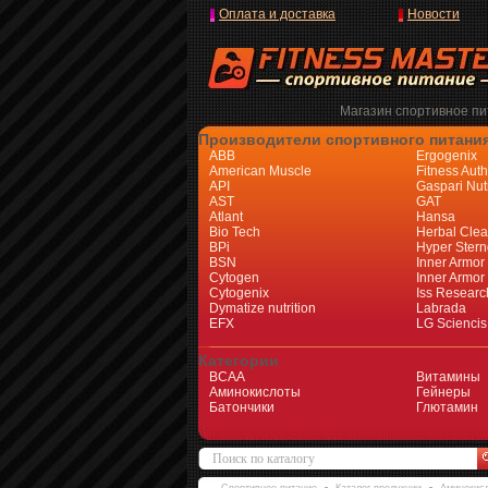
Оплата и доставка
Новости
Магазин спортивное пит
Производители спортивного питани
ABB
Ergogenix
American Muscle
Fitness Auth
API
Gaspari Nutr
AST
GAT
Atlant
Hansa
Bio Tech
Herbal Cle
BPi
Hyper Stern
BSN
Inner Armor
Cytogen
Inner Armor
Cytogenix
Iss Researc
Dymatize nutrition
Labrada
EFX
LG Sciencis
Категории
BCAA
Витамины
Аминокислоты
Гейнеры
Батончики
Глютамин