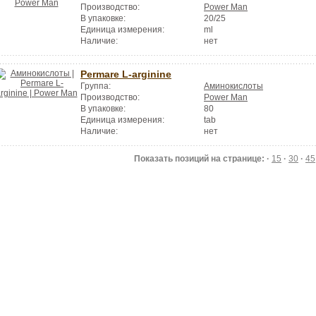
Производство:
Power Man
В упаковке:
20/25
Единица измерения:
ml
Наличие:
нет
Permare L-arginine
Группа:
Аминокислоты
Производство:
Power Man
В упаковке:
80
Единица измерения:
tab
Наличие:
нет
Показать позиций на странице: ·
15
·
30
·
45