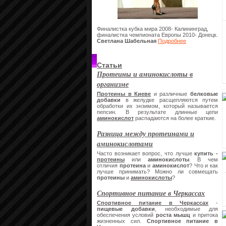
Финалистка кубка мира 2008- Калининград,
финалистка чемпионата Европы 2010- Донецк.
Светлана Шабельная
Подробнее
Статьи
Протеины и аминокислоты в
организме
Протеины в Киеве
и различные
белковые
добавки
в желудке расщепляются путем
обработки их энзимом, который называется
пепсин. В результате длинные цепи
аминокислот
распадаются на более краткие.
Разница между протеинами и
аминокислотами
Часто возникает вопрос, что лучше
купить -
протеины
или
аминокислоты
. В чем
отличия
протеина
и
аминокислот
? Что и как
лучше принимать? Можно ли совмещать
протеины
и
аминокислоты
?
Спортивное питание в Черкассах
Спортивное питание в Черкассах
-
пищевые добавки
, необходимые для
обеспечения условий
роста мышц
и притока
жизненных сил.
Спортивное питание в