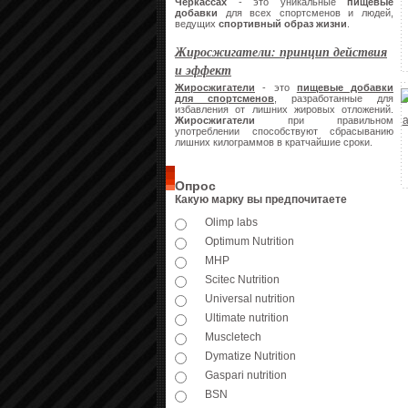
Черкассах
- это уникальные
пищевые
добавки
для всех спортсменов и людей,
ведущих
спортивный образ жизни
.
Жиросжигатели: принцип действия
и эффект
Жиросжигатели
- это
пищевые добавки
для спортсменов
, разработанные для
избавления от лишних жировых отложений.
Жиросжигатели
при правильном
употреблении способствуют сбрасыванию
лишних килограммов в кратчайшие сроки.
Опрос
Какую марку вы предпочитаете
Olimp labs
Optimum Nutrition
MHP
Scitec Nutrition
Universal nutrition
Ultimate nutrition
Muscletech
Dymatize Nutrition
Gaspari nutrition
BSN