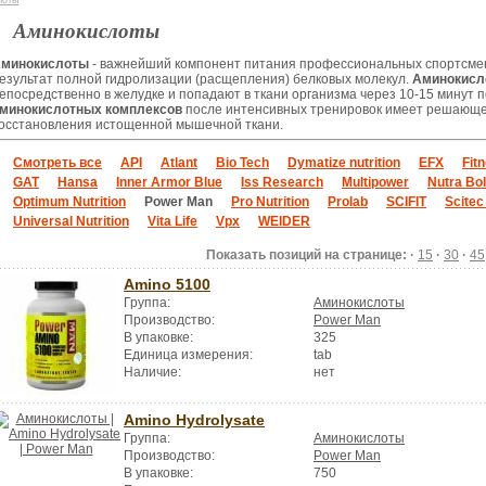
лоты
Аминокислоты
минокислоты
- важнейший компонент питания профессиональных спортсме
езультат полной гидролизации (расщепления) белковых молекул.
Аминокисл
епосредственно в желудке и попадают в ткани организма через 10-15 минут 
минокислотных комплексов
после интенсивных тренировок имеет решающе
осстановления истощенной мышечной ткани.
Смотреть все
API
Atlant
Bio Tech
Dymatize nutrition
EFX
Fit
GAT
Hansa
Inner Armor Blue
Iss Research
Multipower
Nutra Bol
Optimum Nutrition
Power Man
Pro Nutrition
Prolab
SCIFIT
Scitec
Universal Nutrition
Vita Life
Vpx
WEIDER
Показать позиций на странице: ·
15
·
30
·
45
Amino 5100
Группа:
Аминокислоты
Производство:
Power Man
В упаковке:
325
Единица измерения:
tab
Наличие:
нет
Amino Hydrolysate
Группа:
Аминокислоты
Производство:
Power Man
В упаковке:
750