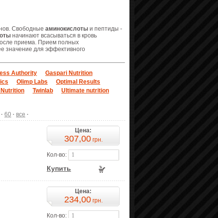
нов. Свободные
аминокислоты
и пептиды -
оты
начинают всасываться в кровь
после приема. Прием полных
е значение для эффективного
ness Authority
Gaspari Nutrition
ics
Olimp Labs
Optimal Results
 Nutrition
Twinlab
Ultimate nutrition
·
60
·
все
·
Цена:
307,00
грн.
Кол-во:
Купить
Цена:
234,00
грн.
Кол-во: