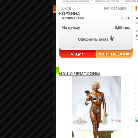
Спортивное питание
Каталог продукции
Аминокис
Вход
Регистрация
КОРЗИНА
Количество
0 шт.
А
р
н
На сумму
0,00 грн.
а
в
Оформить заказ
НАШИ ЧЕМПИОНЫ