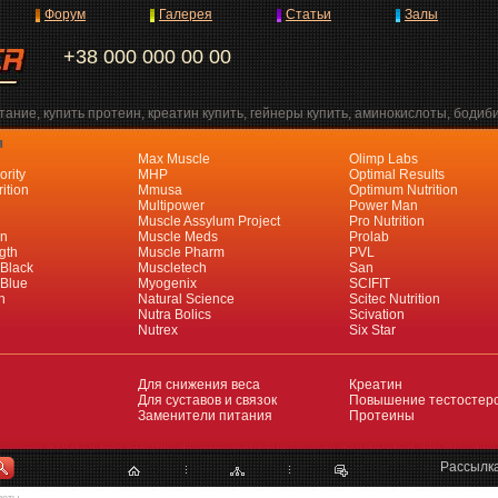
Форум
Галерея
Статьи
Залы
+38 000 000 00 00
ание, купить протеин, креатин купить, гейнеры купить, аминокислоты, бодиб
я
Max Muscle
Olimp Labs
ority
MHP
Optimal Results
ition
Mmusa
Optimum Nutrition
Multipower
Power Man
Muscle Assylum Project
Pro Nutrition
an
Muscle Meds
Prolab
gth
Muscle Pharm
PVL
 Black
Muscletech
San
 Blue
Myogenix
SCIFIT
h
Natural Science
Scitec Nutrition
Nutra Bolics
Scivation
Nutrex
Six Star
Для снижения веса
Креатин
Для суставов и связок
Повышение тестостер
Заменители питания
Протеины
Рассылк