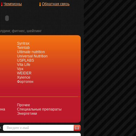
Чемпионы
Обратная связь
илдинг, фитнес, шейпинг
Syntrax
Twinlab
Ultimate nutrition
Universal Nutrition
USPLABS
Vita Life
Vpx
WEIDER
Xyience
Фортоген
Прочее
она
Специальные препараты
Энергетики
а: