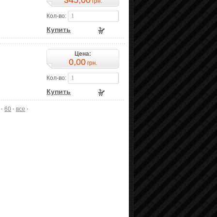
345,00
грн.
Кол-во:
Купить
Цена:
0,00
грн.
Кол-во:
Купить
·
60
·
все
·