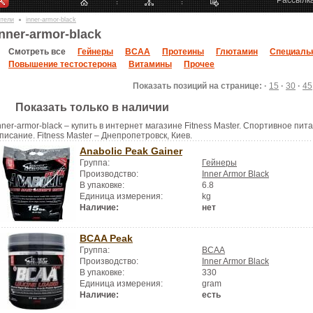
Рассылк
ители
inner-armor-black
inner-armor-black
Смотреть все
Гейнеры
BCAA
Протеины
Глютамин
Специаль
Повышение тестостерона
Витамины
Прочее
Показать позиций на странице: ·
15
·
30
·
45
Показать только в наличии
nner-armor-black – купить в интернет магазине Fitness Master. Спортивное пита
писание. Fitness Master – Днепропетровск, Киев.
Anabolic Peak Gainer
Группа:
Гейнеры
Производство:
Inner Armor Black
В упаковке:
6.8
Единица измерения:
kg
Наличие:
нет
BCAA Peak
Группа:
BCAA
Производство:
Inner Armor Black
В упаковке:
330
Единица измерения:
gram
Наличие:
есть