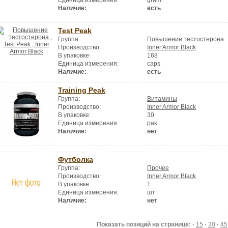
Единица измерения:
gram
Наличие:
есть
Test Peak
Группа:
Повышение тестостерона
Производство:
Inner Armor Black
В упаковке:
168
Единица измерения:
caps
Наличие:
есть
Training Peak
Группа:
Витамины
Производство:
Inner Armor Black
В упаковке:
30
Единица измерения:
pak
Наличие:
нет
Футболка
Группа:
Прочее
Производство:
Inner Armor Black
В упаковке:
1
Единица измерения:
шт
Наличие:
нет
Показать позиций на странице: ·
15
·
30
·
45