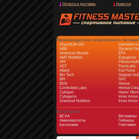
Оплата и доставка
Новости
Производители спортивного питани
4SportLife GSI
Dymatize nut
ABB
Dynamic Nut
American Muscle
EFX
AMT Nutrition
Ergogenix
API
Fitness Auth
AST
FormLabs
Atlant
Full Force
Bio Tech
Gaspari Nutr
BPi
GAT
BSN
Hansa
Controlled Labs
Herbal Cle
Cytogen
Hyper Stern
Cytogenix
Inner Armor
Diamond Nutrition
Inner Armor
Категории
BCAA
Витамины
Аминокислоты
Гейнеры
Батончики
Глютамин