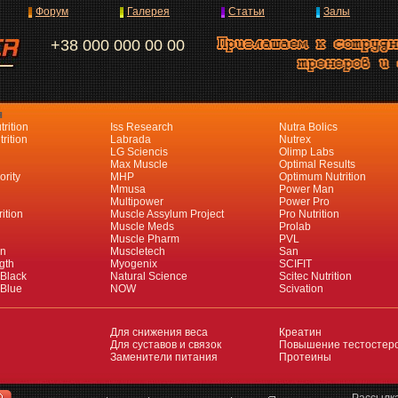
Форум
Галерея
Статьи
Залы
+38 000 000 00 00
я
rition
Iss Research
Nutra Bolics
rition
Labrada
Nutrex
LG Sciencis
Olimp Labs
Max Muscle
Optimal Results
ority
MHP
Optimum Nutrition
Mmusa
Power Man
Multipower
Power Pro
ition
Muscle Assylum Project
Pro Nutrition
Muscle Meds
Prolab
Muscle Pharm
PVL
an
Muscletech
San
gth
Myogenix
SCIFIT
 Black
Natural Science
Scitec Nutrition
 Blue
NOW
Scivation
Для снижения веса
Креатин
Для суставов и связок
Повышение тестостер
Заменители питания
Протеины