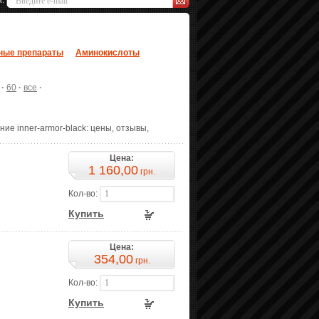
а:
ные препараты
Аминокислоты
·
60
·
все
·
ние inner-armor-black: цены, отзывы,
Цена:
1 160,00
грн.
Кол-во:
Купить
Цена:
354,00
грн.
Кол-во:
Купить