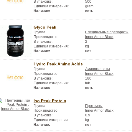
В упаковке:
500
Единица измерения:
gram
Наличие:
есть
Glyco Peak
Группа:
Специальные препараты
Производство:
Inner Armor Black
В упаковке:
2
Единица измерения:
kg
Наличие:
нет
Hydro Peak Amino Acids
Группа:
Аминокислоты
Производство:
Inner Armor Black
В упаковке:
180
Единица измерения:
tab
Наличие:
есть
Iso Peak Protein
Группа:
Протеины
Производство:
Inner Armor Black
В упаковке:
0.9
Единица измерения:
kg
Наличие:
нет