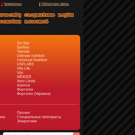
Чемпионы
Обратная связь
Six Star
Syntrax
Twinlab
Ultimate nutrition
Universal Nutrition
USPLABS
Vita Life
Vpx
WEIDER
Xero Limits
Xyience
Фортоген
Фортоген (Украина)
Прочее
она
Специальные препараты
Энергетики