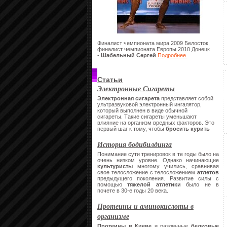
Финалист чемпионата мира 2009 Белосток,
финалист чемпионата Европы 2010 Донецк
-
Шабельный Сергей
Подробнее.
Статьи
Электронные Сигареты
Электронная сигарета
представляет собой
ультразвуковой электронный ингалятор,
который выполнен в виде обычной
сигареты.
Такие сигареты уменьшают
влияние на организм вредных факторов. Это
первый шаг к тому, чтобы
бросить курить
История бодибилдинга
Понимание сути тренировок в те годы было на
очень низком уровне. Однако начинающие
культуристы
многому учились, сравнивая
свое телосложение с телосложением
атлетов
предыдущего поколения. Развитие силы с
помощью
тяжелой атлетики
было не в
почете в 30-е годы 20 века.
Протеины и аминокислоты в
организме
Протеины в Киеве
и различные
белковые