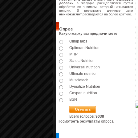
добавки
в желудке расщепляются путем
обработки их энзимом, который называется
пепсин. В результате длинные цепи
аминокислот
распадаются на более краткие.
Опрос
Какую марку вы предпочитаете
Olimp labs
Optimum Nutrition
MHP
Scitec Nutrition
Universal nutrition
Ultimate nutrition
Muscletech
Dymatize Nutrition
Gaspari nutrition
BSN
Всего голосов:
9038
Посмотреть результаты опроса