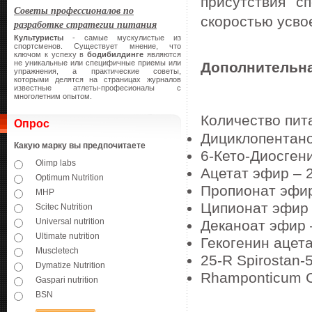
присутствия с
Советы профессионалов по
скоростью усво
разработке стратегии питания
Культуристы
- самые мускулистые из
спортсменов. Существует мнение, что
ключом к успеху в
бодибилдинге
являются
не уникальные или специфичные приемы или
Дополнительн
упражнения, а практические советы,
которыми делятся на страницах журналов
известные атлеты-професионалы с
многолетним опытом.
Количество пит
Опрос
Дициклопентано
Какую марку вы предпочитаете
6-Кето-Диосгени
Olimp labs
Ацетат эфир – 
Optimum Nutrition
Пропионат эфир
MHP
Ципионат эфир 
Scitec Nutrition
Universal nutrition
Деканоат эфир 
Ultimate nutrition
Гекогенин ацета
Muscletech
25-R Spirostan-
Dymatize Nutrition
Rhamponticum C
Gaspari nutrition
BSN