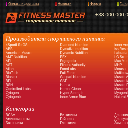
Оплата и доставка
Новости
Форум
Гале
+38 000 000 
Производители спортивного питания
4SportLife GSI
Diamond Nutrition
Inner Ar
ABB
Dymatize nutrition
Iss Rese
American Muscle
Dynamic Nutrition
Labrada
AMT Nutrition
EFX
LG Scien
API
Ergogenix
Max Mus
AST
Fitness Authority
MHP
Atlant
FormLabs
Mmusa
BioTech
Full Force
Multipow
Blastex
Gaspari Nutrition
Muscle A
BPi
GAT
Muscle 
BSN
Hansa
Muscle 
Controlled Labs
Herbal Clean
Musclet
Cytogen
Hyper Sterngth
Myogeni
Cytogenix
Inner Armor Blue
Natural 
Категории
BCAA
Витамины
Для сни
Аминокислоты
Гейнеры
Для суст
Батончики
Глютамин
Заменит