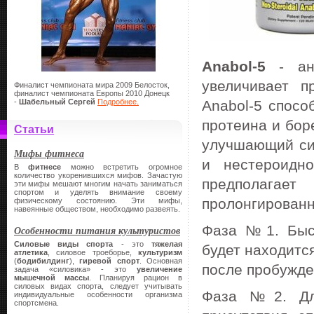
Anabol-5
- ана
увеличивает п
Финалист чемпионата мира 2009 Белосток,
финалист чемпионата Европы 2010 Донецк
-
Шабельный Сергей
Подробнее.
Anabol-5 спосо
протеина и бор
Статьи
улучшающий си
Мифы фитнеса
и нестероидно
В
фитнесе
можно встретить огромное
количество укоренившихся мифов. Зачастую
предполагает
эти мифы мешают многим начать заниматься
спортом и уделять внимание своему
пролонгированн
физическому состоянию. Эти мифы,
навеянные обществом, необходимо развеять.
Фаза №1. Быст
Особенности питания культуристов
Силовые виды спорта
- это
тяжелая
будет находитс
атлетика
, силовое троеборье,
культуризм
(
бодибилдинг
),
гиревой спорт
. Основная
после пробужде
задача «силовика» - это
увеличение
мышечной массы
. Планируя рацион в
силовых видах спорта, следует учитывать
Фаза №2. Дли
индивидуальные особенности организма
спортсмена.