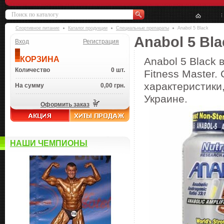
Спортивное питание
Каталог продукции
Специальные препараты
Anabol 5 Black
Anabol 5 Bla
Вход
Регистрация
КОРЗИНА
Anabol 5 Black 
Количество
0 шт.
Fitness Master.
характеристики,
На сумму
0,00 грн.
Украине.
Оформить заказ
НАШИ ЧЕМПИОНЫ