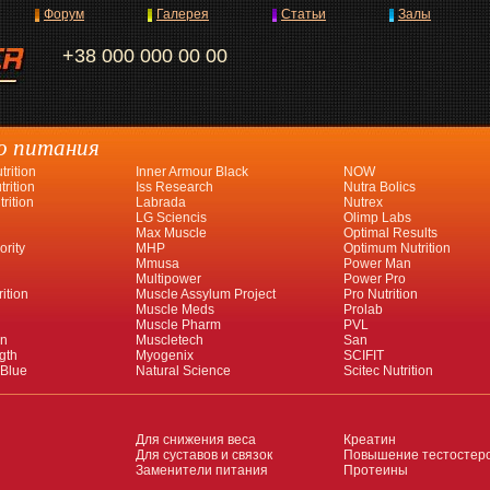
Форум
Галерея
Статьи
Залы
+38 000 000 00 00
о питания
rition
Inner Armour Black
NOW
rition
Iss Research
Nutra Bolics
rition
Labrada
Nutrex
LG Sciencis
Olimp Labs
Max Muscle
Optimal Results
ority
MHP
Optimum Nutrition
Mmusa
Power Man
Multipower
Power Pro
ition
Muscle Assylum Project
Pro Nutrition
Muscle Meds
Prolab
Muscle Pharm
PVL
an
Muscletech
San
gth
Myogenix
SCIFIT
 Blue
Natural Science
Scitec Nutrition
Для снижения веса
Креатин
Для суставов и связок
Повышение тестостер
Заменители питания
Протеины