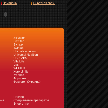
Чемпионы
Обратная связь
Scivation
Six Star
Syntrax
Twinlab
Ultimate nutrition
Universal Nutrition
USPLABS
Vita Life
Vpx
WEIDER
Xero Limits
Xyience
Фортоген
Фортоген (Украина)
Прочее
она
Специальные препараты
Энергетики