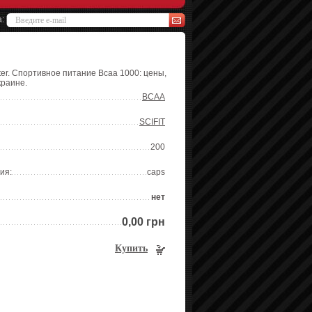
а:
ter. Спортивное питание Bcaa 1000: цены,
краине.
BCAA
SCIFIT
200
ия:
caps
нет
0,00 грн
Купить