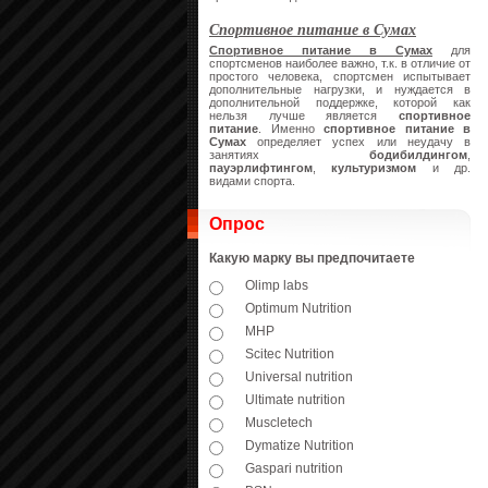
Спортивное питание в Сумах
Спортивное питание в Сумах
для
спортсменов наиболее важно, т.к. в отличие от
простого человека, спортсмен испытывает
дополнительные нагрузки, и нуждается в
дополнительной поддержке, которой как
нельзя лучше является
спортивное
питание
. Именно
спортивное питание в
Сумах
определяет успех или неудачу в
занятиях
бодибилдингом
,
пауэрлифтингом
,
культуризмом
и др.
видами спорта.
Опрос
Какую марку вы предпочитаете
Olimp labs
Optimum Nutrition
MHP
Scitec Nutrition
Universal nutrition
Ultimate nutrition
Muscletech
Dymatize Nutrition
Gaspari nutrition