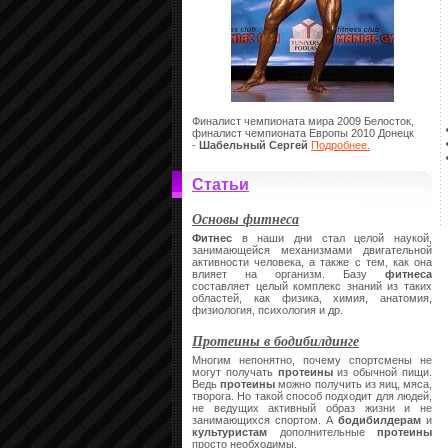
Финалист чемпионата мира 2009 Белосток,
финалист чемпионата Европы 2010 Донецк
-
Шабельный Сергей
Подробнее.
Статьи
Основы фитнеса
Фитнес
в наши дни стал целой наукой,
занимающейся механизмами двигательной
активности человека, а также с тем, как она
влияет на организм. Базу
фитнеса
составляет целый комплекс знаний из таких
областей, как физика, химия, анатомия,
физиология, психология и др.
Протеины в бодибилдинге
Многим непонятно, почему спортсмены не
могут получать
протеины
из обычной пищи.
Ведь
протеины
можно получить из яиц, мяса,
творога. Но такой способ подходит для людей,
не ведущих активный образ жизни и не
занимающихся спортом. А
бодибилдерам
и
культуристам
дополнительные
протеины
просто необходимы.