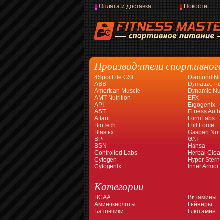
Оплата и доставка
Новости
Производители спортивног
4SportLife GSI
Diamond Nut
ABB
Dymatize nut
American Muscle
Dynamic Nut
AMT Nutrition
EFX
API
Ergogenix
AST
Fitness Auth
Atlant
FormLabs
BioTech
Full Force
Blastex
Gaspari Nutr
BPi
GAT
BSN
Hansa
Controlled Labs
Herbal Cle
Cytogen
Hyper Stern
Cytogenix
Inner Armor
Категории
BCAA
Витамины
Аминокислоты
Гейнеры
Батончики
Глютамин