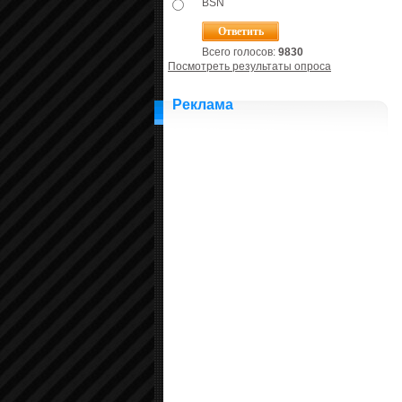
BSN
Всего голосов:
9830
Посмотреть результаты опроса
Реклама