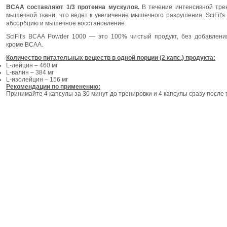
BCAA составляют 1/3 протеина мускулов.
В течение интенсивной тре
мышечной ткани, что ведет к увеличение мышечного разрушения. SciFit's
абсорбцию и мышечное восстановление.
SciFit's BCAA Powder 1000 — это 100% чистый продукт, без добавлени
кроме
BCAA
.
Количество питательных веществ в одной порции (2 капс.) продукта:
L-лейцин – 460 мг
L-валин – 384 мг
L-изолейцин – 156 мг
Рекомендации по применению:
Принимайте 4 капсулы за 30 минут до тренировки и 4 капсулы сразу после 