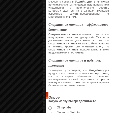
ключом к успеху в
бодибилдинге
являются
не уникальные или специфичные приемы или
упражнения, а практические советы,
которыми делятся на страницах журналов
известные атлеты-професионалы с
многолетним опытом.
Спортивное питание – эффективное
дополнение
Спортивное питание
и польза от него - это
популярная тема для дискуссий. Уже есть
достаточно много доказательств того, что
спортивное питание
не только безопасно, но
и полезно. Кроме того, очевиден факт, что
спортивное питание
положительно влияет
на достижения спортсмена.
Спортивное питание и избыток
протеина
Некоторые утверждают, что
бодибилдеры
нуждаются в таком же количестве
протеина
,
как и средний обыватель. Новейшие
исследования связей
протеина
и
роста
мышц
показывают, что тип и время приема
белка исключительно важны.
Опрос
Какую марку вы предпочитаете
Olimp labs
Optimum Nutrition