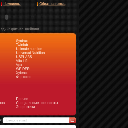
Чемпионы
Обратная связь
илдинг, фитнес, шейпинг
Syntrax
Twinlab
Ultimate nutrition
Universal Nutrition
USPLABS
Vita Life
Vpx
WEIDER
Xyience
Фортоген
Прочее
она
Специальные препараты
Энергетики
а: