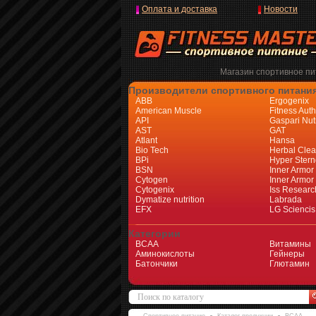
Оплата и доставка
Новости
Магазин спортивное пит
Производители спортивного питани
ABB
Ergogenix
American Muscle
Fitness Auth
API
Gaspari Nutr
AST
GAT
Atlant
Hansa
Bio Tech
Herbal Cle
BPi
Hyper Stern
BSN
Inner Armor
Cytogen
Inner Armor
Cytogenix
Iss Researc
Dymatize nutrition
Labrada
EFX
LG Sciencis
Категории
BCAA
Витамины
Аминокислоты
Гейнеры
Батончики
Глютамин