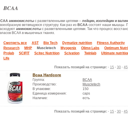
BCAA
CAA аминокислоты
с разветвленными цепями –
лейцин, изолейцин и валин
воеобразную ветвящуюся структуру. Как раз из
ВСАА
состоят наши мышцы. П
асходуют
аминокислоты
с разветвленными цепями. Так что процесс восстан
апасов ВСАА в мышечных тканях.
Смотреть все
AST
Bio Tech
Dymatize nutrition
Fitness Authority
Research
MHP
Muscletech
Myogenix
Olimp Labs
Optimum Nutri
Prolab
SCIFIT
Scitec Nutrition
Scivation
Twinlab
Ultimate nutritio
Life
Показать позиций на странице: ·
15
·
30
·
45
Bcaa Hardcore
Группа:
BCAA
Производство:
Muscletech
В упаковке:
150
Единица измерения:
caps
Наличие:
есть
Показать позиций на странице: ·
15
·
30
·
45