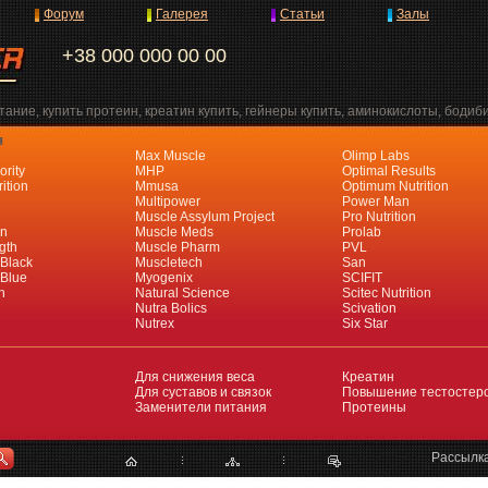
Форум
Галерея
Статьи
Залы
+38 000 000 00 00
ание, купить протеин, креатин купить, гейнеры купить, аминокислоты, бодиб
я
Max Muscle
Olimp Labs
ority
MHP
Optimal Results
ition
Mmusa
Optimum Nutrition
Multipower
Power Man
Muscle Assylum Project
Pro Nutrition
an
Muscle Meds
Prolab
gth
Muscle Pharm
PVL
 Black
Muscletech
San
 Blue
Myogenix
SCIFIT
h
Natural Science
Scitec Nutrition
Nutra Bolics
Scivation
Nutrex
Six Star
Для снижения веса
Креатин
Для суставов и связок
Повышение тестостер
Заменители питания
Протеины
Рассылк