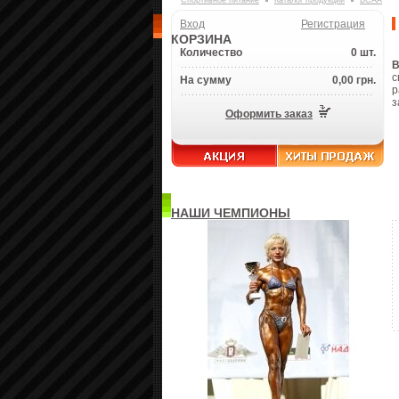
Спортивное питание
Каталог продукции
BCAA
Вход
Регистрация
КОРЗИНА
Количество
0 шт.
B
с
На сумму
0,00 грн.
р
з
Оформить заказ
НАШИ ЧЕМПИОНЫ