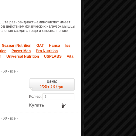
. Эта разновидность аминокислот имеет
од действием физических нагрузок мышцы
овления сводится еще и к восполнению
Gaspari Nutrition
GAT
Hansa
Iss
tion
Power Man
Pro Nutrition
n
Universal Nutrition
USPLABS
Vita
·
60
·
все
·
Цена:
235,00
грн.
Кол-во:
Купить
·
60
·
все
·