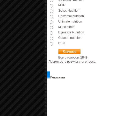
MHP
Scitec Nutrition
Universal nutrition
Ultimate nutrition
Muscletech
Dymatize Nutrition
Gaspari nutrition
BSN
Всего голосов:
1849
Посмотреть результаты опроса
Реклама