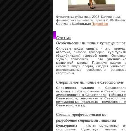
Финалистка кубка мира 2008- Калининград,
финалистка чемпионата Европы 2010- Донецк.
Светлана Шабельная
Подробнее
Статьи
Особенности питания культуристов
Силовые виды спорта
- это
тяжелая
атлетика
, силовое троеборье,
культуризм
(
бодибилдинг
),
гиревой спорт
. Основная
задача «силовика» - это
увеличение
мышечной массы
. Планируя рацион в
силовых видах спорта, следует учитывать
индивидуальные особенности организма
спортсмена.
Спортивное питание в Севастополе
Спортивное питание в Севастополе
включает в себя
протеины в Севастополе
,
аминокислоты в Севастополе
,
гейнеры в
Севастополе
,
энергетики в Севастополе
,
витаминно-минеральные комплексы в
Севастополе
и т.д.
Советы профессионалов по
разработке стратегии питания
Культуристы
- самые мускулистые из
спортсменов. Существует мнение, что