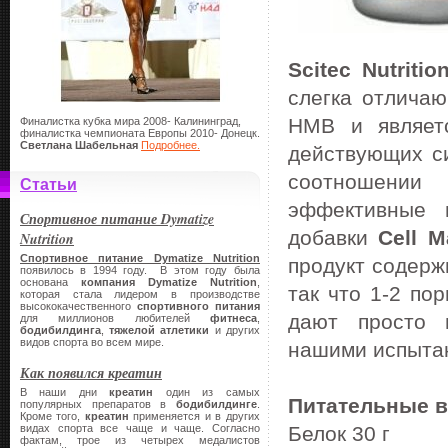
Scitec Nutriti
слегка отличаю
НМВ и являетс
Финалистка кубка мира 2008- Калининград,
финалистка чемпионата Европы 2010- Донецк.
Светлана Шабельная
Подробнее.
действующих си
соотношении
Статьи
эффективные 
Спортивное питание Dymatize
добавки
Cell M
Nutrition
Спортивное питание Dymatize Nutrition
продукт содерж
появилось в 1994 году. В этом году была
основана
компания
Dymatize Nutrition
,
так что 1-2 по
которая стала лидером в производстве
высококачественного
спортивного питания
дают просто 
для миллионов любителей
фитнеса
,
бодибилдинга
,
тяжелой атлетики
и других
видов спорта во всем мире.
нашими испыта
Как появился креатин
В наши дни
креатин
один из самых
Питательные в
популярных препаратов в
бодибилдинге
.
Кроме того,
креатин
применяется и в других
видах спорта все чаще и чаще. Согласно
Белок 30 г
фактам, трое из четырех медалистов