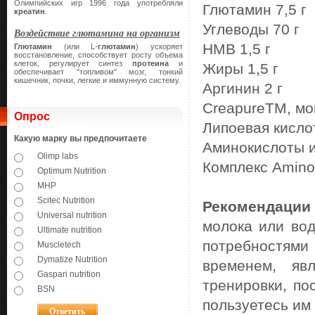
Олимпийских игр 1996 года употребляли
Глютамин 7,5 г
креатин
.
Углеводы 70 г
Воздействие глютамина на организм
HMB 1,5 г
Глютамин
(или L-
глютамин
) ускоряет
восстановление, способствует росту объема
клеток, регулирует синтез
протеина
и
Жиры 1,5 г
обеспечивает "топливом" мозг, тонкий
кишечник, почки, легкие и иммунную систему.
Аргинин 2 г
CreapureTM, мо
Опрос
Липоевая кисло
Какую марку вы предпочитаете
Аминокислоты и
Olimp labs
Комплекс Amino
Optimum Nutrition
MHP
Scitec Nutrition
Рекомендации
Universal nutrition
молока или вод
Ultimate nutrition
потребностями 
Muscletech
Dymatize Nutrition
временем, яв
Gaspari nutrition
тренировки, по
BSN
пользуетесь им