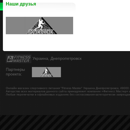
Наши друзья
Украина, Днепропетровск
Партнеры
проекта:
Онлайн магазин спортивного питания "Fitness Master"
Украина
Днепропетровск
,
49000
Авторство всех материалов данного сайта принадлежит компании «Фитнесс Мастер» и
Любые перепечатки в офлайновых изданиях без согласования категорически запрещаю