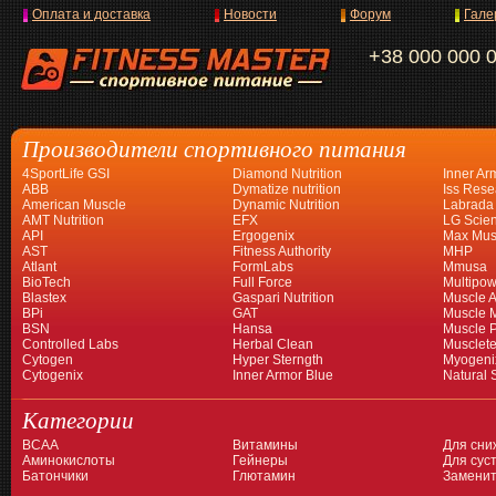
Оплата и доставка
Новости
Форум
Гале
+38 000 000 
Производители спортивного питания
4SportLife GSI
Diamond Nutrition
Inner Ar
ABB
Dymatize nutrition
Iss Rese
American Muscle
Dynamic Nutrition
Labrada
AMT Nutrition
EFX
LG Scien
API
Ergogenix
Max Mus
AST
Fitness Authority
MHP
Atlant
FormLabs
Mmusa
BioTech
Full Force
Multipow
Blastex
Gaspari Nutrition
Muscle A
BPi
GAT
Muscle 
BSN
Hansa
Muscle 
Controlled Labs
Herbal Clean
Musclet
Cytogen
Hyper Sterngth
Myogeni
Cytogenix
Inner Armor Blue
Natural 
Категории
BCAA
Витамины
Для сни
Аминокислоты
Гейнеры
Для суст
Батончики
Глютамин
Заменит