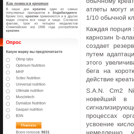
обычному креат
Как появился креатин
атлеты могут 
В наши дни
креатин
один из самых
популярных препаратов в
бодибилдинге
.
1/10 обычной к
Кроме того,
креатин
применяется и в других
видах спорта все чаще и чаще. Согласно
фактам, трое из четырех медалистов
Олимпийских игр 1996 года употребляли
Каждая порция 
креатин
.
карнозин b-ала
Опрос
создает резер
Какую марку вы предпочитаете
путем адаптац
Olimp labs
этого увеличи
Optimum Nutrition
бега на корот
MHP
действие креат
Scitec Nutrition
Universal nutrition
S.A.N. Cm2 Ni
Ultimate nutrition
Muscletech
новейший в и
Dymatize Nutrition
сигнализирующ
Gaspari nutrition
процессах орг
BSN
усвоение кисл
немедленно у
Всего голосов:
9831