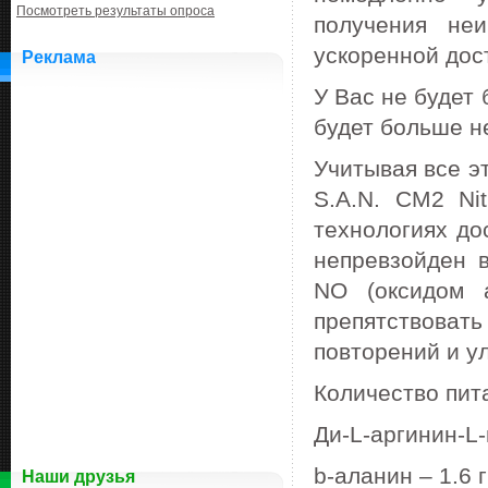
Посмотреть результаты опроса
получения неи
ускоренной дос
Реклама
У Вас не будет
будет больше н
Учитывая все э
S.A.N. CM2 Ni
технологиях до
непревзойден 
NO (оксидом 
препятствова
повторений и у
Количество пита
Ди-L-аргинин-L-
b-аланин – 1.6 г
Наши друзья