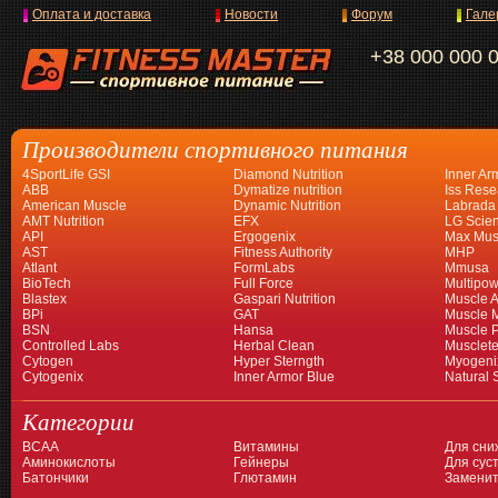
Оплата и доставка
Новости
Форум
Гале
+38 000 000 
Производители спортивного питания
4SportLife GSI
Diamond Nutrition
Inner Ar
ABB
Dymatize nutrition
Iss Rese
American Muscle
Dynamic Nutrition
Labrada
AMT Nutrition
EFX
LG Scien
API
Ergogenix
Max Mus
AST
Fitness Authority
MHP
Atlant
FormLabs
Mmusa
BioTech
Full Force
Multipow
Blastex
Gaspari Nutrition
Muscle A
BPi
GAT
Muscle 
BSN
Hansa
Muscle 
Controlled Labs
Herbal Clean
Musclet
Cytogen
Hyper Sterngth
Myogeni
Cytogenix
Inner Armor Blue
Natural 
Категории
BCAA
Витамины
Для сни
Аминокислоты
Гейнеры
Для суст
Батончики
Глютамин
Заменит