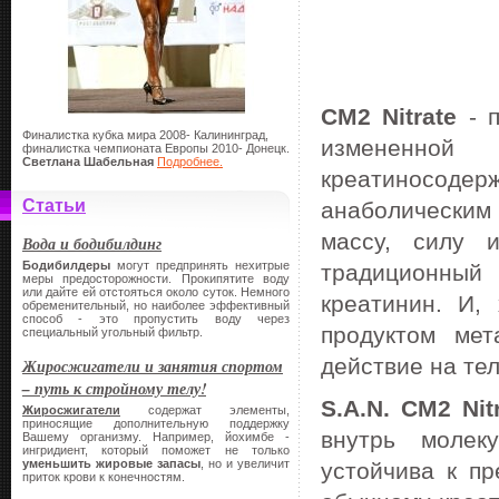
CM2 Nitrate
- п
Финалистка кубка мира 2008- Калининград,
измененной
финалистка чемпионата Европы 2010- Донецк.
Светлана Шабельная
Подробнее.
креатиносодер
Статьи
анаболически
массу, силу 
Вода и бодибилдинг
Бодибилдеры
могут предпринять нехитрые
традиционный
меры предосторожности. Прокипятите воду
или дайте ей отстояться около суток. Немного
креатинин. И,
обременительный, но наиболее эффективный
способ - это пропустить воду через
продуктом мет
специальный угольный фильтр.
действие на те
Жиросжигатели и занятия спортом
– путь к стройному телу!
S.A.N. CM2 Nit
Жиросжигатели
содержат элементы,
приносящие дополнительную поддержку
внутрь молек
Вашему организму. Например, йохимбе -
ингридиент, который поможет не только
уменьшить жировые запасы
, но и увеличит
устойчива к пр
приток крови к конечностям.