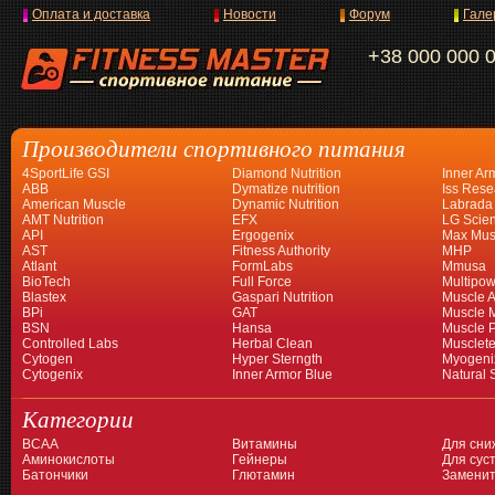
Оплата и доставка
Новости
Форум
Гале
+38 000 000 
Производители спортивного питания
4SportLife GSI
Diamond Nutrition
Inner Ar
ABB
Dymatize nutrition
Iss Rese
American Muscle
Dynamic Nutrition
Labrada
AMT Nutrition
EFX
LG Scien
API
Ergogenix
Max Mus
AST
Fitness Authority
MHP
Atlant
FormLabs
Mmusa
BioTech
Full Force
Multipow
Blastex
Gaspari Nutrition
Muscle A
BPi
GAT
Muscle 
BSN
Hansa
Muscle 
Controlled Labs
Herbal Clean
Musclet
Cytogen
Hyper Sterngth
Myogeni
Cytogenix
Inner Armor Blue
Natural 
Категории
BCAA
Витамины
Для сни
Аминокислоты
Гейнеры
Для суст
Батончики
Глютамин
Заменит