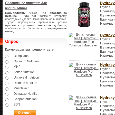
Спортивное питание для
Hydroxy
Группа:
бодибилдинга
Производ
Бодибилдеры
знают, что
спортивное
В упаковк
питание
- это тот элемент, которому
необходимо уделять максимальное внимание.
Единица 
Трудно переоценить правильный режим
Наличие:
приема спортивных пищевых добавок
,
особенно если Ваша цель -
наращивание
мышц
.
Hydroxy
Группа:
Опрос
Производ
В упаковк
Какую марку вы предпочитаете
Единица 
Наличие:
Olimp labs
Optimum Nutrition
Hydroxy
MHP
Группа:
Scitec Nutrition
Производ
В упаковк
Universal nutrition
Единица 
Ultimate nutrition
Наличие:
Muscletech
Dymatize Nutrition
Hydroxy
Gaspari nutrition
Группа:
BSN
Производ
В упаковк
Единица 