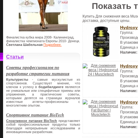
Показать 
Купить Для снижения веса Musc
доставка, доступные цены.
Hydroxy
Группа:
Финалистка кубка мира 2008- Калининград,
Производ
финалистка чемпионата Европы 2010- Донецк.
В упаковк
Светлана Шабельная
Подробнее.
Единица 
Наличие:
Статьи
Hydroxy
Советы профессионалов по
Группа:
разработке стратегии питания
Производ
Культуристы
- самые мускулистые из
В упаковк
спортсменов. Существует мнение, что
Единица 
ключом к успеху в
бодибилдинге
являются
не уникальные или специфичные приемы или
Наличие:
упражнения, а практические советы,
которыми делятся на страницах журналов
Hydroxy
известные атлеты-професионалы с
многолетним опытом.
Группа:
Производ
Спортивное питание BioTech
В упаковк
Спортивное питание
BioTech
представляет
Единица 
собой профессиональные продукты только
Наличие:
благодаря непрерывным исследованиям и
инновационным разработкам.