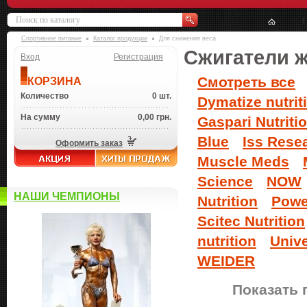
Спортивное питание
Каталог продукции
Для снижения веса
Сжигатели 
Вход
Регистрация
Смотреть все
КОРЗИНА
Количество
0 шт.
Dymatize nutrit
На сумму
0,00 грн.
Gaspari Nutriti
Blue
Iss Rese
Оформить заказ
Muscle Meds
Science
NOW
НАШИ ЧЕМПИОНЫ
Nutrition
Powe
Scitec Nutrition
nutrition
Unive
WEIDER
Показать 