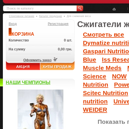
Спортивное питание
Каталог продукции
Для снижения веса
Сжигатели 
Вход
Регистрация
Смотреть все
КОРЗИНА
Количество
0 шт.
Dymatize nutrit
На сумму
0,00 грн.
Gaspari Nutriti
Blue
Iss Rese
Оформить заказ
Muscle Meds
Science
NOW
НАШИ ЧЕМПИОНЫ
Nutrition
Powe
Scitec Nutrition
nutrition
Unive
WEIDER
Показать 