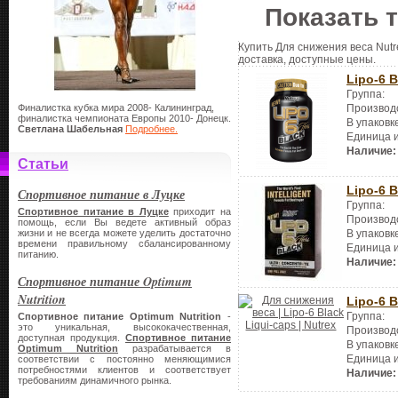
Показать 
Купить Для снижения веса Nutr
доставка, доступные цены.
Lipo-6 B
Группа:
Финалистка кубка мира 2008- Калининград,
Производ
финалистка чемпионата Европы 2010- Донецк.
В упаковк
Светлана Шабельная
Подробнее.
Единица 
Наличие:
Статьи
Lipo-6 B
Спортивное питание в Луцке
Группа:
Спортивное питание в Луцке
приходит на
Производ
помощь, если Вы ведете активный образ
жизни и не всегда можете уделить достаточно
В упаковк
времени правильному сбалансированному
Единица 
питанию.
Наличие:
Спортивное питание Optimum
Nutrition
Lipo-6 B
Группа:
Спортивное питание Optimum Nutrition
-
это уникальная, высококачественная,
Производ
доступная продукция.
Спортивное питание
В упаковк
Optimum Nutrition
разрабатывается в
Единица 
соответствии с постоянно меняющимися
потребностями клиентов и соответствует
Наличие:
требованиям динамичного рынка.