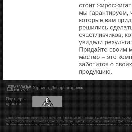
стоит жиросжигат
мы гарантируем, 
которые вам приду
решились сделать
счастливчиков, к
увидели результа
Придайте своим 
мастер – это ком
заботится о свои
продукцию.
Украина, Днепропетровск
Партнеры
проекта:
Онлайн магазин спортивного питания "Fitness Master"
Украина
Днепропетровск
,
49000
Авторство всех материалов данного сайта принадлежит компании «Фитнесс Мастер» и
Любые перепечатки в офлайновых изданиях без согласования категорически запрещаю