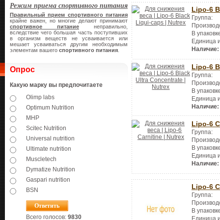
Режим приема спортивного питания
Lipo-6 B
Правильный прием спортивного питания
Группа:
крайне важен, но многие делают принимают
Производ
спортивное питание
неправильно,
вследствие чего большая часть поступивших
В упаковк
в организм веществ не усваивается или
Единица 
мешает усваиваться другим необходимым
Наличие:
элементам вашего
спортивного питания
.
Lipo-6 B
Опрос
Группа:
Производ
Какую марку вы предпочитаете
В упаковк
Olimp labs
Единица 
Наличие:
Optimum Nutrition
MHP
Lipo-6 C
Scitec Nutrition
Группа:
Universal nutrition
Производ
В упаковк
Ultimate nutrition
Единица 
Muscletech
Наличие:
Dymatize Nutrition
Gaspari nutrition
Lipo-6 C
BSN
Группа:
Производ
В упаковк
Всего голосов:
9830
Единица 