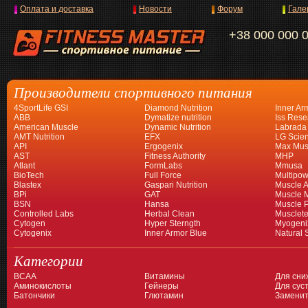
Оплата и доставка
Новости
Форум
Гале
+38 000 000 
Производители спортивного питания
4SportLife GSI
Diamond Nutrition
Inner Ar
ABB
Dymatize nutrition
Iss Rese
American Muscle
Dynamic Nutrition
Labrada
AMT Nutrition
EFX
LG Scien
API
Ergogenix
Max Mus
AST
Fitness Authority
MHP
Atlant
FormLabs
Mmusa
BioTech
Full Force
Multipow
Blastex
Gaspari Nutrition
Muscle A
BPi
GAT
Muscle 
BSN
Hansa
Muscle 
Controlled Labs
Herbal Clean
Musclet
Cytogen
Hyper Sterngth
Myogeni
Cytogenix
Inner Armor Blue
Natural 
Категории
BCAA
Витамины
Для сни
Аминокислоты
Гейнеры
Для суст
Батончики
Глютамин
Заменит