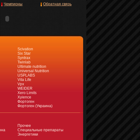
Чемпионы
Обратная связь
Scivation
Six Star
Syntrax
Twinlab
Ultimate nutrition
Universal Nutrition
USPLABS
Vita Life
Vpx
WEIDER
Xero Limits
Xyience
Фортоген
Фортоген (Украина)
Прочее
она
Специальные препараты
Энергетики