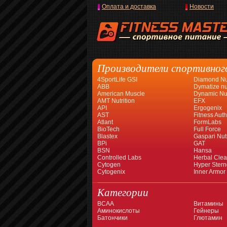
Оплата и доставка
Новости
Производители спортивног
4SportLife GSI
Diamond Nut
ABB
Dymatize nut
American Muscle
Dynamic Nut
AMT Nutrition
EFX
API
Ergogenix
AST
Fitness Auth
Atlant
FormLabs
BioTech
Full Force
Blastex
Gaspari Nutr
BPi
GAT
BSN
Hansa
Controlled Labs
Herbal Cle
Cytogen
Hyper Stern
Cytogenix
Inner Armor
Категории
BCAA
Витамины
Аминокислоты
Гейнеры
Батончики
Глютамин