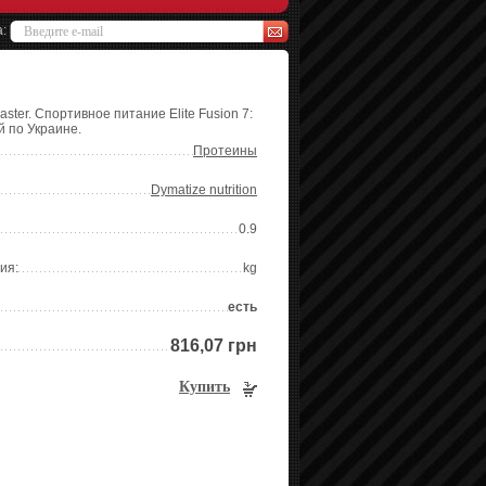
а:
aster. Спортивное питание Elite Fusion 7:
й по Украине.
Протеины
Dymatize nutrition
0.9
ия:
kg
есть
816,07 грн
Купить