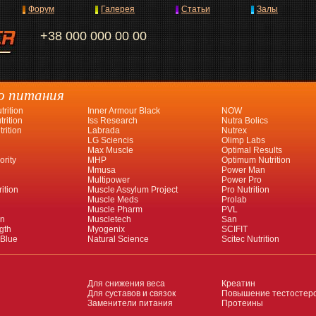
Форум
Галерея
Статьи
Залы
+38 000 000 00 00
о питания
rition
Inner Armour Black
NOW
rition
Iss Research
Nutra Bolics
rition
Labrada
Nutrex
LG Sciencis
Olimp Labs
Max Muscle
Optimal Results
ority
MHP
Optimum Nutrition
Mmusa
Power Man
Multipower
Power Pro
ition
Muscle Assylum Project
Pro Nutrition
Muscle Meds
Prolab
Muscle Pharm
PVL
an
Muscletech
San
gth
Myogenix
SCIFIT
 Blue
Natural Science
Scitec Nutrition
Для снижения веса
Креатин
Для суставов и связок
Повышение тестостер
Заменители питания
Протеины