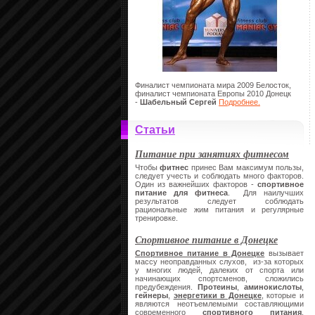
Финалист чемпионата мира 2009 Белосток,
финалист чемпионата Европы 2010 Донецк
-
Шабельный Сергей
Подробнее.
Статьи
Питание при занятиях фитнесом
Чтобы
фитнес
принес Вам максимум пользы,
следует учесть и соблюдать много факторов.
Один из важнейших факторов -
спортивное
питание
для фитнеса
. Для наилучших
результатов следует соблюдать
рациональные жим питания и регулярные
тренировке.
Спортивное питание в Донецке
Спортивное питание в Донецке
вызывает
массу неоправданных слухов, из-за которых
у многих людей, далеких от спорта или
начинающих спортсменов, сложились
предубеждения.
Протеины
,
аминокислоты
,
гейнеры
,
энергетики в Донецке
, которые и
являются неотъемлемыми составляющими
современного
спортивного питания
,