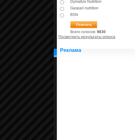
Dymatize Nutrition
Gaspari nutrition
BSN
Всего голосов:
9830
Посмотреть результаты опроса
Реклама