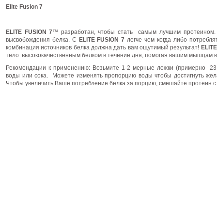
Elite Fusion 7
ELITE FUSION 7
™ разработан, чтобы стать
самым лучшим протеином. 
высвобождения белка.
С
ELITE FUSION 7
легче чем когда либо потребля
комбинация источников белка должна
дать вам ощутим
ы
й результат
!
ELITE
тело
высококачественным белком в течение дня, помогая вашим мышцам в
Рекомендации к применению: Возьмите 1-2 мерные ложки (примерно
23
воды или сока.
Можете изменять пропорцию воды чтобы достигнуть жела
Чтобы увеличить Ваше потребление белка за порцию, смешайте протеин с