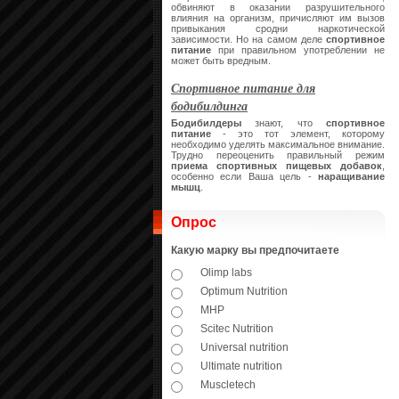
обвиняют в оказании разрушительного
влияния на организм, причисляют им вызов
привыкания сродни наркотической
зависимости. Но на самом деле
спортивное
питание
при правильном употреблении не
может быть вредным.
Спортивное питание для
бодибилдинга
Бодибилдеры
знают, что
спортивное
питание
- это тот элемент, которому
необходимо уделять максимальное внимание.
Трудно переоценить правильный режим
приема спортивных пищевых добавок
,
особенно если Ваша цель -
наращивание
мышц
.
Опрос
Какую марку вы предпочитаете
Olimp labs
Optimum Nutrition
MHP
Scitec Nutrition
Universal nutrition
Ultimate nutrition
Muscletech