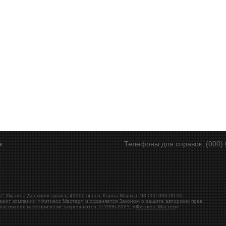
ск
Телефоны для справок: (000) 
r"
Украина
Днепропетровск
,
49000
просп. Карла Маркса, 93
000 000 00 00
ежит компании «Фитнесс Мастер» и охраняется Законом о защите авторских прав.
ласования категорически запрещаются. © 1996-2021, «
Фитнесс Мастер
»