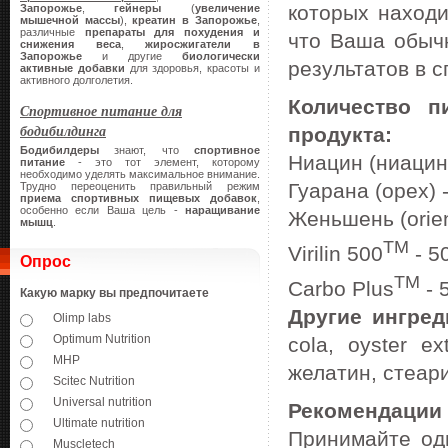
которых находи
Запорожье
,
гейнеры
(
увеличение
мышечной массы
),
креатин
в Запорожье
,
различные
препараты для похудения и
что Ваша обыч
снижения веса
,
жиросжигатели в
Запорожье
и другие
биологически
результатов в с
активные добавки
для здоровья, красоты и
активного долголетия.
Количество п
Спортивное питание для
бодибилдинга
продукта:
Бодибилдеры
знают, что
спортивное
Ниацин (ниацин
питание
- это тот элемент, которому
необходимо уделять максимальное внимание.
Гуарана (орех) 
Трудно переоценить правильный режим
приема спортивных пищевых добавок
,
особенно если Ваша цель -
наращивание
Женьшень (orient
мышц
.
TM
Virilin 500
- 5
Опрос
TM
Carbo Plus
- 
Какую марку вы предпочитаете
Другие ингре
Olimp labs
Optimum Nutrition
cola, oyster ex
MHP
желатин, стеар
Scitec Nutrition
Universal nutrition
Рекомендации
Ultimate nutrition
Принимайте оди
Muscletech