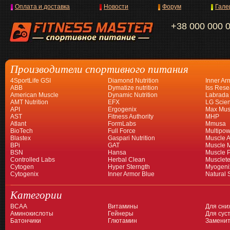
Оплата и доставка
Новости
Форум
Гале
+38 000 000 
Производители спортивного питания
4SportLife GSI
Diamond Nutrition
Inner Ar
ABB
Dymatize nutrition
Iss Rese
American Muscle
Dynamic Nutrition
Labrada
AMT Nutrition
EFX
LG Scien
API
Ergogenix
Max Mus
AST
Fitness Authority
MHP
Atlant
FormLabs
Mmusa
BioTech
Full Force
Multipow
Blastex
Gaspari Nutrition
Muscle A
BPi
GAT
Muscle 
BSN
Hansa
Muscle 
Controlled Labs
Herbal Clean
Musclet
Cytogen
Hyper Sterngth
Myogeni
Cytogenix
Inner Armor Blue
Natural 
Категории
BCAA
Витамины
Для сни
Аминокислоты
Гейнеры
Для суст
Батончики
Глютамин
Заменит