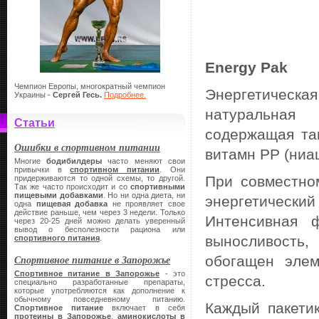
Energy Pak
Чемпион Европы, многократный чемпион
Энергетическа
Украины -
Сергей Гесь.
Подробнее.
натуральная 
Статьи
содержащая так
Ошибки в спортивном питании
витамн РР (ниаци
Многие
бодибилдеры
часто меняют свои
привычки в
спортивном питании
. Они
При совместно
придерживаются то одной схемы, то другой.
Так же часто происходит и со
спортивными
пищевыми добавками
. Но ни одна диета, ни
энергетическ
одна
пищевая добавка
не проявляет свое
действие раньше, чем через 3 недели. Только
Интенсивная ф
через 20-25 дней можно делать уверенный
вывод о бесполезности рациона или
выносливость
спортивного питания
.
Спортивное питание в Запорожье
обогащен элем
Спортивное питание в Запорожье
- это
стресса.
специально разработанные препараты,
которые употребляются как дополнение к
обычному повседневному питанию.
Каждый пакетик
Спортивное питание
включает в себя
протеины в Запорожье
,
аминокислоты в