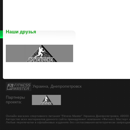
Наши друзья
Украина, Днепропетровск
Партнеры
проекта:
Онлайн магазин спортивного питания "Fitness Master"
Украина
Днепропетровск
,
49000
Авторство всех материалов данного сайта принадлежит компании «Фитнесс Мастер» и
Любые перепечатки в офлайновых изданиях без согласования категорически запрещаю