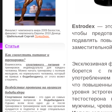
Estrodex
— это
Финалист чемпионата мира 2009 Белосток,
чтобы предот
финалист чемпионата Европы 2010 Донецк
-
Шабельный Сергей
Подробнее.
подавлять пов
Статьи
заместительной
Как совместить питание и
тренировки?
Эксклюзивная фо
Взаимосвязь
спортивного питания
и
тренировок индивидуальна для каждого
борется с п
человека. Можно начать тренировку с полным
желудком, но нормального человека, который
употреблением 
не привык к
бодибилдингу
, от этого может
стошнить.
что повышенны
Воздействие протеина на организм
уровня эстроге
бодибилдера
Спортивное питание
- это один из самых
тестостерона
популярных вопросов в
бодибилдинге
.
Однако всем ясно одно: до и после
мужчины, чрева
тренировки в тренажерном зале наш организм
нуждается в подпитке в виде специальных