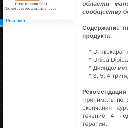
области ман
Всего голосов:
9831
Посмотреть результаты опроса
сообществу б
Реклама
Содержание пи
продукта:
* D-глюкарат к
* Urtica Dioica 
* Дииндолметан
* 3, 5, 4 триги
Рекомендация 
Принимать по 3
окончания кур
течение 4 нед
терапии.