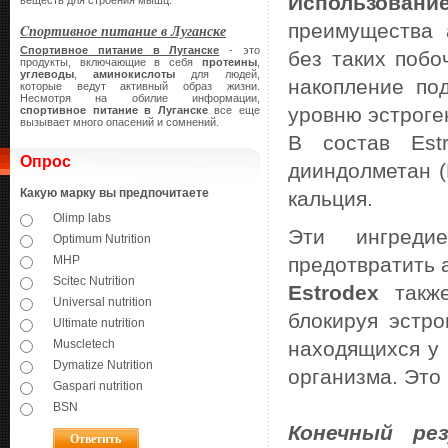
Использование
веществ для строения мышц.
преимущества 
Cпортивное питание в Луганске
Cпортивное питание в Луганске
- это
без таких побо
продукты, включающие в себя
протеины
,
углеводы
,
аминокислоты
для людей,
накопление по
которые ведут активный образ жизни.
Несмотря на обилие информации,
уровню эстроге
спортивное питание в Луганске
все еще
вызывает много опасений и сомнений.
В состав Est
Опрос
дииндолметан (
Какую марку вы предпочитаете
кальция.
Olimp labs
Эти ингреди
Optimum Nutrition
MHP
предотвратить 
Scitec Nutrition
Estrodex
также
Universal nutrition
блокируя эстро
Ultimate nutrition
Muscletech
находящихся у 
Dymatize Nutrition
организма. Это
Gaspari nutrition
BSN
Конечный ре