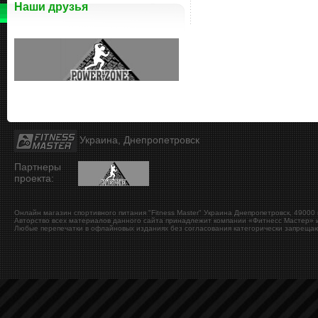
Наши друзья
Украина, Днепропетровск
Партнеры
проекта:
Онлайн магазин спортивного питания "Fitness Master"
Украина
Днепропетровск
,
49000
Авторство всех материалов данного сайта принадлежит компании «Фитнесс Мастер» и
Любые перепечатки в офлайновых изданиях без согласования категорически запрещаю