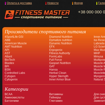
Оплата и доставка
Новости
Форум
Гале
+38 000 000 
Производители спортивного питания
4SportLife GSI
Diamond Nutrition
Inner Ar
ABB
Dymatize nutrition
Iss Rese
American Muscle
Dynamic Nutrition
Labrada
AMT Nutrition
EFX
LG Scien
API
Ergogenix
Max Mus
AST
Fitness Authority
MHP
Atlant
FormLabs
Mmusa
BioTech
Full Force
Multipow
Blastex
Gaspari Nutrition
Muscle A
BPi
GAT
Muscle 
BSN
Hansa
Muscle 
Controlled Labs
Herbal Clean
Musclet
Cytogen
Hyper Sterngth
Myogeni
Cytogenix
Inner Armor Blue
Natural 
Категории
BCAA
Витамины
Для сни
Аминокислоты
Гейнеры
Для суст
Батончики
Глютамин
Заменит