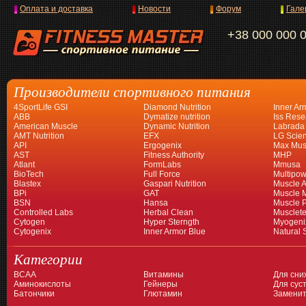
Оплата и доставка
Новости
Форум
Гале
+38 000 000 
Производители спортивного питания
4SportLife GSI
Diamond Nutrition
Inner Ar
ABB
Dymatize nutrition
Iss Rese
American Muscle
Dynamic Nutrition
Labrada
AMT Nutrition
EFX
LG Scien
API
Ergogenix
Max Mus
AST
Fitness Authority
MHP
Atlant
FormLabs
Mmusa
BioTech
Full Force
Multipow
Blastex
Gaspari Nutrition
Muscle A
BPi
GAT
Muscle 
BSN
Hansa
Muscle 
Controlled Labs
Herbal Clean
Musclet
Cytogen
Hyper Sterngth
Myogeni
Cytogenix
Inner Armor Blue
Natural 
Категории
BCAA
Витамины
Для сни
Аминокислоты
Гейнеры
Для суст
Батончики
Глютамин
Заменит