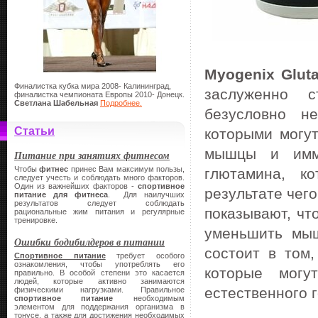
Myogenix
Glut
Финалистка кубка мира 2008- Калининград,
заслуженно с
финалистка чемпионата Европы 2010- Донецк.
Светлана Шабельная
Подробнее.
безусловно н
Статьи
которыми могу
мышцы и имму
Питание при занятиях фитнесом
Чтобы
фитнес
принес Вам максимум пользы,
глютамина, к
следует учесть и соблюдать много факторов.
Один из важнейших факторов -
спортивное
результате чег
питание
для фитнеса
. Для наилучших
результатов следует соблюдать
показывают, чт
рациональные жим питания и регулярные
тренировке.
уменьшить мыш
Ошибки бодибилдеров в питании
состоит в том,
Спортивное питание
требует особого
ознакомления, чтобы употреблять его
которые могу
правильно. В особой степени это касается
людей, которые активно занимаются
естественного 
физическими нагрузками. Правильное
спортивное питание
необходимым
элементом для поддержания организма в
тонусе, а также для достижения необходимых