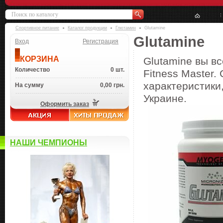
Спортивное питание
Каталог продукции
Глютамин
Glutamine
Glutamine
Вход
Регистрация
КОРЗИНА
Glutamine вы в
Количество
0 шт.
Fitness Master.
характеристики,
На сумму
0,00 грн.
Украине.
Оформить заказ
НАШИ ЧЕМПИОНЫ