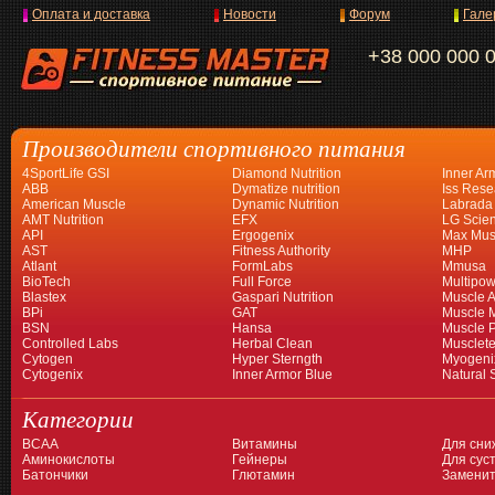
Оплата и доставка
Новости
Форум
Гале
+38 000 000 
Производители спортивного питания
4SportLife GSI
Diamond Nutrition
Inner Ar
ABB
Dymatize nutrition
Iss Rese
American Muscle
Dynamic Nutrition
Labrada
AMT Nutrition
EFX
LG Scien
API
Ergogenix
Max Mus
AST
Fitness Authority
MHP
Atlant
FormLabs
Mmusa
BioTech
Full Force
Multipow
Blastex
Gaspari Nutrition
Muscle A
BPi
GAT
Muscle 
BSN
Hansa
Muscle 
Controlled Labs
Herbal Clean
Musclet
Cytogen
Hyper Sterngth
Myogeni
Cytogenix
Inner Armor Blue
Natural 
Категории
BCAA
Витамины
Для сни
Аминокислоты
Гейнеры
Для суст
Батончики
Глютамин
Заменит