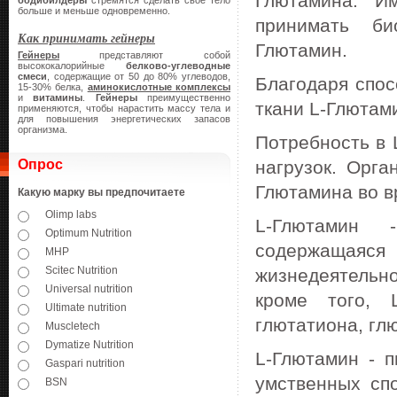
Глютамина. И
бодибилдеры
стремятся сделать свое тело
больше и меньше одновременно.
принимать би
Как принимать гейнеры
Глютамин.
Гейнеры
представляют собой
высококалорийные
белково-углеводные
смеси
, содержащие от 50 до 80% углеводов,
Благодаря спо
15-30% белка,
аминокислотные комплексы
и
витамины
.
Гейнеры
преимущественно
ткани L-Глютам
применяются, чтобы нарастить массу тела и
для повышения энергетических запасов
организма.
Потребность в 
Опрос
нагрузок. Орга
Глютамина во в
Какую марку вы предпочитаете
Olimp labs
L-Глютамин -
Optimum Nutrition
содержащаяс
MHP
Scitec Nutrition
жизнедеятельн
Universal nutrition
кроме того, 
Ultimate nutrition
глютатиона, гл
Muscletech
Dymatize Nutrition
L-Глютамин - 
Gaspari nutrition
умственных спо
BSN