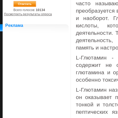
часто называю
преобразуется 
Всего голосов:
10134
Посмотреть результаты опроса
и наоборот. Г
кислоты, ко
Реклама
деятельности. 
деятельность,
память и настр
L-Глютамин - 
содержит не 
глютамина и о
особенно токсич
L-Глютамин наз
он оказывает 
тонкой и толст
пептических яз