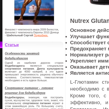
Nutrex Gluta
Основное дейс
Финалист чемпионата мира 2009 Белосток,
финалист чемпионата Европы 2010 Донецк
Улучшает функ
-
Шабельный Сергей
Подробнее.
Способствует 
Статьи
Предохраняет 
Особенности занятий
Нормализует р
бодибилдингом
Укрепляет имм
Одной из наиболее дорогих сторон
Оказывает де
бодибилдинга
является специальное
спортивное питание
.
Диета культуриста
включает до 4000 калорий, а это вдвое
Является ант
превышает энергоемкость рациона обычного
человека. Соответственно, тяжелоатлетам
необходимо и есть вдвое больше.
L-Глютамин ст
Спортивное питание - готовое
необходимо с в
решение для бодибилдеров
Кроме того, с
Бодибилдеры
, знающие, как построить
сухое, мускулистое, здоровое тело, знают, что
эффективно, 
оптимальное
спортивное питание
играет в
этом важнейшую роль. По большому счету,