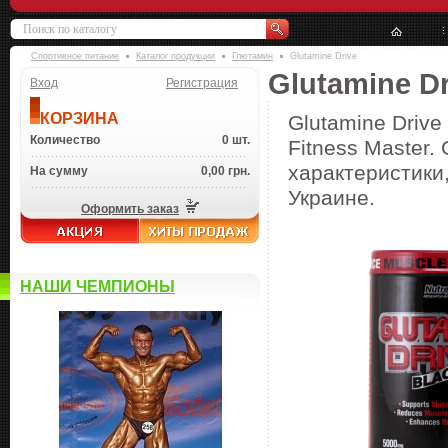
Спортивное питание
Каталог продукции
Глютамин
Glutamine Drive
Glutamine Dr
Вход
Регистрация
КОРЗИНА
Glutamine Drive
Количество
0 шт.
Fitness Master.
характеристики,
На сумму
0,00 грн.
Украине.
Оформить заказ
НАШИ ЧЕМПИОНЫ