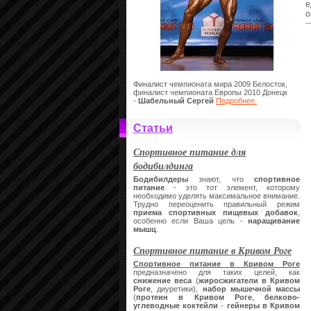
е
о
Финалист чемпионата мира 2009 Белосток,
финалист чемпионата Европы 2010 Донецк
-
Шабельный Сергей
Подробнее.
Статьи
Спортивное питание для
бодибилдинга
Бодибилдеры
знают, что
спортивное
питание
- это тот элемент, которому
необходимо уделять максимальное внимание.
Трудно переоценить правильный режим
приема спортивных пищевых добавок
,
особенно если Ваша цель -
наращивание
мышц
.
Спортивное питание в Кривом Роге
Спортивное питание в Кривом Роге
предназначено для таких целей, как
снижение веса
(
жиросжигатели в Кривом
Роге
, диуретики),
набор мышечной массы
(
протеин в Кривом Роге
,
белково-
углеводные коктейли
-
гейнеры
в Кривом