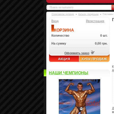
Спортивное питание
Каталог продукции
Глютамин
Вход
Регистрация
КОРЗИНА
Количество
0 шт.
На сумму
0,00 грн.
Оформить заказ
К
д
НАШИ ЧЕМПИОНЫ
Д
н