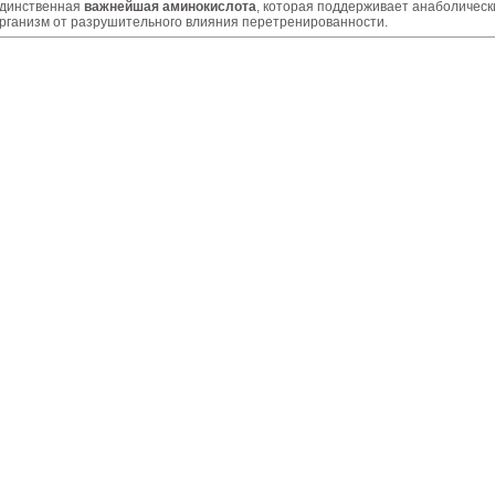
динственная
важнейшая аминокислота
, которая поддерживает анаболичес
рганизм от разрушительного влияния перетренированности.