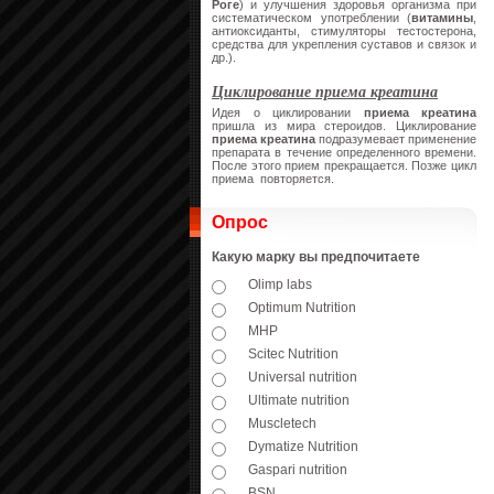
Роге
) и улучшения здоровья организма при
систематическом употреблении (
витамины
,
антиоксиданты, стимуляторы тестостерона,
средства для укрепления суставов и связок и
др.).
Циклирование приема креатина
Идея о циклировании
приема креатина
пришла из мира стероидов. Циклирование
приема креатина
подразумевает применение
препарата в течение определенного времени.
После этого прием прекращается. Позже цикл
приема повторяется.
Опрос
Какую марку вы предпочитаете
Olimp labs
Optimum Nutrition
MHP
Scitec Nutrition
Universal nutrition
Ultimate nutrition
Muscletech
Dymatize Nutrition
Gaspari nutrition
BSN