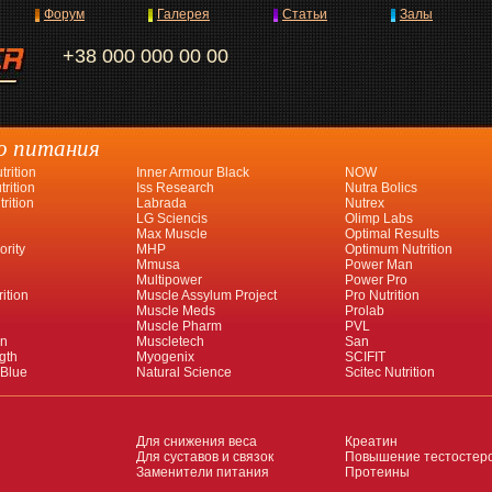
Форум
Галерея
Статьи
Залы
+38 000 000 00 00
о питания
rition
Inner Armour Black
NOW
rition
Iss Research
Nutra Bolics
rition
Labrada
Nutrex
LG Sciencis
Olimp Labs
Max Muscle
Optimal Results
ority
MHP
Optimum Nutrition
Mmusa
Power Man
Multipower
Power Pro
ition
Muscle Assylum Project
Pro Nutrition
Muscle Meds
Prolab
Muscle Pharm
PVL
an
Muscletech
San
gth
Myogenix
SCIFIT
 Blue
Natural Science
Scitec Nutrition
Для снижения веса
Креатин
Для суставов и связок
Повышение тестостер
Заменители питания
Протеины