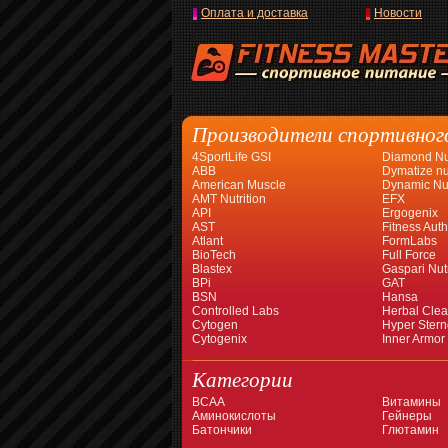
Оплата и доставка
Новости
Производители спортивног
4SportLife GSI
Diamond Nut
ABB
Dymatize nut
American Muscle
Dynamic Nut
AMT Nutrition
EFX
API
Ergogenix
AST
Fitness Auth
Atlant
FormLabs
BioTech
Full Force
Blastex
Gaspari Nutr
BPi
GAT
BSN
Hansa
Controlled Labs
Herbal Cle
Cytogen
Hyper Stern
Cytogenix
Inner Armor
Категории
BCAA
Витамины
Аминокислоты
Гейнеры
Батончики
Глютамин