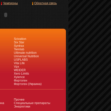
Чемпионы
Обратная связь
Scivation
Six Star
Syntrax
Twinlab
Ultimate nutrition
Universal Nutrition
USPLABS
Vita Life
Vpx
WEIDER
Xero Limits
Xyience
Фортоген
Фортоген (Украина)
Прочее
она
Специальные препараты
Энергетики