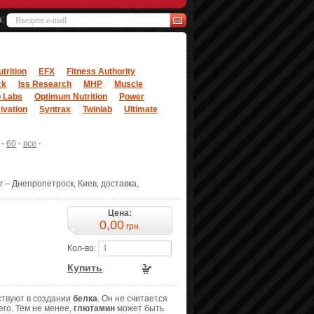
а:
trition
EFX
Fitness Authority
ck
Iss Research
MHP
Muscle
 Labs
Optimum Nutrition
Power
ivation
Syntrax
Twinlab
Ultimate
·
60
·
все
·
 – Днепропетроск, Киев, доставка,
Цена:
0,00
грн.
Кол-во:
Купить
аствуют в создании
белка
. Он не считается
его. Тем не менее,
глютамин
может быть