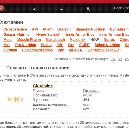
Рассылк
Глютамин
Смотреть все
API
Atlant
BioTech
Diamond Nutrition
Dymatize nu
Gaspari Nutrition
Hyper Sterngth
Inner Armor Blue
Inner Armour Bla
Meds
Muscle Pharm
Muscletech
Myogenix
NOW
Nutrex
Olimp
Man
Pro Nutrition
Prolab
PVL
San
SCIFIT
Scitec Nutrition
Sc
nutrition
Universal Nutrition
Vpx
WEIDER
Фортоген (Украина)
Показать позиций на странице: ·
15
·
30
·
45
Показать только в наличии
упить Глютамин NOW в интернет магазине спортивного питания Fitness Master
оступные цены.
Glutamine
Группа:
Глютамин
Производство:
NOW
В упаковке:
454
Единица измерения:
gram
Наличие:
нет
ля большинства,
глютамин
- это только одна из 20 аминокислот, которые уч
езаменимой аминокислотой
, так как организм способен сам воспроизводить 