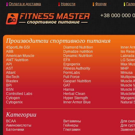
Оплата и доставка
Новости
Форум
Гале
+38 000 000 
Производители спортивного питания
4SportLife GSI
Diamond Nutrition
Inner Ar
ABB
Dymatize nutrition
Iss Rese
American Muscle
Dynamic Nutrition
Labrada
AMT Nutrition
EFX
LG Scien
API
Ergogenix
Max Mus
AST
Fitness Authority
MHP
Atlant
FormLabs
Mmusa
BioTech
Full Force
Multipow
Blastex
Gaspari Nutrition
Muscle A
BPi
GAT
Muscle 
BSN
Hansa
Muscle 
Controlled Labs
Herbal Clean
Musclet
Cytogen
Hyper Sterngth
Myogeni
Cytogenix
Inner Armor Blue
Natural 
Категории
BCAA
Витамины
Для сни
Аминокислоты
Гейнеры
Для суст
Батончики
Глютамин
Заменит