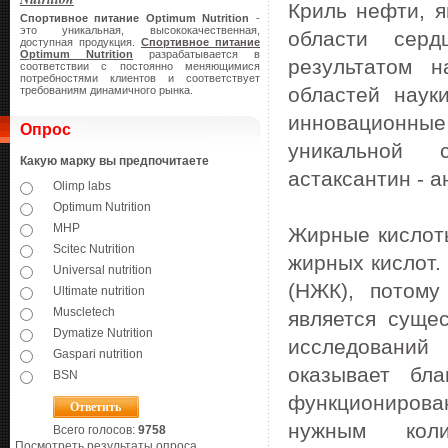
Криль нефти, я
Спортивное питание Optimum Nutrition
-
это уникальная, высококачественная,
области сер
доступная продукция.
Спортивное питание
Optimum Nutrition
разрабатывается в
результатом 
соответствии с постоянно меняющимися
потребностями клиентов и соответствует
областей нау
требованиям динамичного рынка.
инновационны
Опрос
уникальной 
Какую марку вы предпочитаете
астаксантин - а
Olimp labs
Optimum Nutrition
MHP
Жирные кислоты
Scitec Nutrition
жирных кислот.
Universal nutrition
(НЖК), потом
Ultimate nutrition
Muscletech
является суще
Dymatize Nutrition
исследований
Gaspari nutrition
оказывает бл
BSN
функциониров
нужным коли
Всего голосов:
9758
Посмотреть результаты опроса