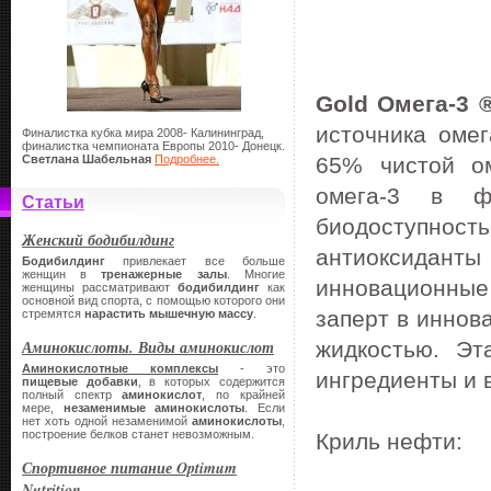
Gold Омега-3 ®
источника оме
Финалистка кубка мира 2008- Калининград,
финалистка чемпионата Европы 2010- Донецк.
Светлана Шабельная
Подробнее.
65% чистой ом
омега-3 в ф
Статьи
биодоступност
Женский бодибилдинг
антиоксиданты 
Бодибилдинг
привлекает все больше
женщин в
тренажерные залы
. Многие
инновационные
женщины рассматривают
бодибилдинг
как
основной вид спорта, с помощью которого они
заперт в иннов
стремятся
нарастить мышечную массу
.
Аминокислоты. Виды аминокислот
жидкостью.
Эт
Аминокислотные комплексы
- это
ингредиенты и 
пищевые добавки
, в которых содержится
полный спектр
аминокислот
, по крайней
мере,
незаменимые аминокислоты
. Если
нет хоть одной незаменимой
аминокислоты
,
построение белков станет невозможным.
Криль нефти:
Спортивное питание Optimum
Nutrition