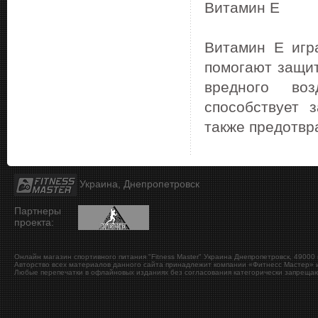
Витамин Е
Витамин Е игр
помогают защит
вредного во
способствует 
также предотвр
Украина, Днепропетровск
Партнеры
проекта:
Онлайн магазин спортивного питания "Fitness Master"
Украина
Днепропетровск
,
49000
Авторство всех материалов данного сайта принадлежит компании «Фитнесс Мастер» и
Любые перепечатки в офлайновых изданиях без согласования категорически запрещаю