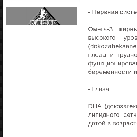
- Нервная сист
Омега-3 жирн
высокого ур
(dokozaheksane
плода и грудн
функционирова
беременности и
- Глаза
DHA (докозагек
липидного сет
детей в возраст