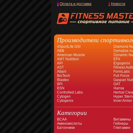
Оплата и доставка
Новости
Производители спортивног
4SportLife GSI
Diamond Nut
ABB
Dymatize nut
American Muscle
Dynamic Nut
AMT Nutrition
EFX
API
Ergogenix
AST
Fitness Auth
Atlant
FormLabs
BioTech
Full Force
Blastex
Gaspari Nutr
BPi
GAT
BSN
Hansa
Controlled Labs
Herbal Cle
Cytogen
Hyper Stern
Cytogenix
Inner Armor
Категории
BCAA
Витамины
Аминокислоты
Гейнеры
Батончики
Глютамин