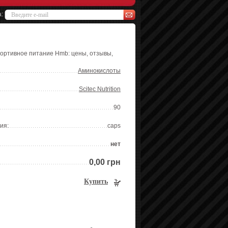
а:
Спортивное питание Hmb: цены, отзывы,
Аминокислоты
Scitec Nutrition
90
ия:
caps
нет
0,00 грн
Купить