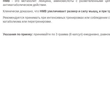
HMB
- это метаболит лейцина, аминокислоты с разветвленными цеп
антикатаболическом действии.
Клинически доказано, что
НМВ
увеличивает размер и силу мышц, и при т
Рекомендуется принимать при интенсивных тренировках или соблюдении ст
катаболизма или перетренировки.
Указания по приему:
принимайте по 3 грамма (6 капсул) ежедневно, равно