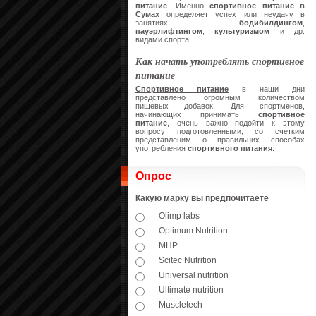
питание
. Именно
спортивное питание в
Сумах
определяет успех или неудачу в
занятиях
бодибилдингом
,
пауэрлифтингом
,
культуризмом
и др.
видами спорта.
Как начать употреблять спортивное
питание
Спортивное питание
в наши дни
представлено огромным количеством
пищевых добавок. Для спортменов,
начинающих принимать
спортивное
питание
, очень важно подойти к этому
вопросу подготовленными, со счетким
представленим о правильних способах
употребления
спортивного питания
.
Опрос
Какую марку вы предпочитаете
Olimp labs
Optimum Nutrition
MHP
Scitec Nutrition
Universal nutrition
Ultimate nutrition
Muscletech