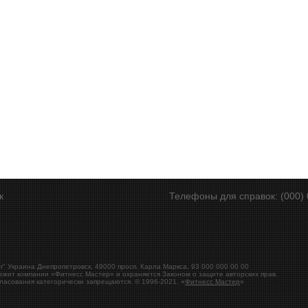
ск
Телефоны для справок: (000) 
r"
Украина
Днепропетровск
,
49000
просп. Карла Маркса, 93
000 000 00 00
ежит компании «Фитнесс Мастер» и охраняется Законом о защите авторских прав.
ласования категорически запрещаются. © 1996-2021, «
Фитнесс Мастер
»