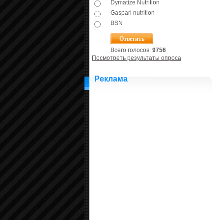
Dymatize Nutrition
Gaspari nutrition
BSN
Всего голосов:
9756
Посмотреть результаты опроса
Реклама