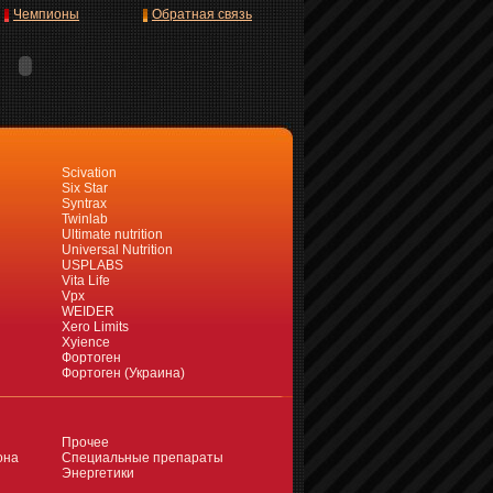
Чемпионы
Обратная связь
Scivation
Six Star
Syntrax
Twinlab
Ultimate nutrition
Universal Nutrition
USPLABS
Vita Life
Vpx
WEIDER
Xero Limits
Xyience
Фортоген
Фортоген (Украина)
Прочее
она
Специальные препараты
Энергетики