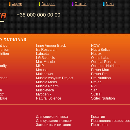
Форум
Галерея
Статьи
Залы
+38 000 000 00 00
о питания
rition
Inner Armour Black
NOW
rition
Iss Research
Nutra Bolics
rition
Labrada
Nutrex
LG Sciencis
Olimp Labs
Max Muscle
Optimal Results
ority
MHP
Optimum Nutrition
Mmusa
Power Man
Multipower
Power Pro
ition
Muscle Assylum Project
Pro Nutrition
Muscle Meds
Prolab
Muscle Pharm
PVL
an
Muscletech
San
gth
Myogenix
SCIFIT
 Blue
Natural Science
Scitec Nutrition
Для снижения веса
Креатин
Для суставов и связок
Повышение тестостер
Заменители питания
Протеины