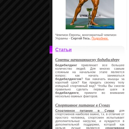
Чемпион Европы, многократный чемпион
Украины -
Сергей Гесь.
Подробнее.
Статьи
Советы начинающему бодибилдеру
Бодибилдинг
привлекает все большее
количество людей. Для многих самым
сложным на начальном этапе является
вопрос: как начать заниматься
бодибилдингом
? Как накачать мышцы за
короткий срок? Как придать своему телу
изящный спортивный вид? Чтобы Вы смогли
правильно сделать первые шаги в
бодибилдинге
, примите во внимание
несколько важных факторов.
Спортивное питание в Сумах
Спортивное питание в Сумах
для
спортсменов наиболее важно, т.к. в отличие от
простого человека, спортсмен испытывает
дополнительные нагрузки, и нуждается в
дополнительной поддержке, которой как
нельзя лучше является
спортивное