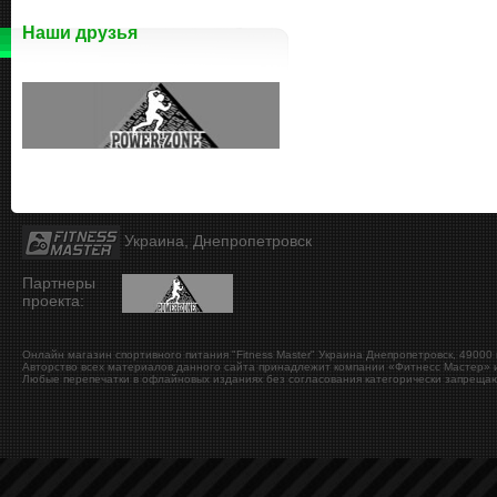
Наши друзья
Украина, Днепропетровск
Партнеры
проекта:
Онлайн магазин спортивного питания "Fitness Master"
Украина
Днепропетровск
,
49000
Авторство всех материалов данного сайта принадлежит компании «Фитнесс Мастер» и
Любые перепечатки в офлайновых изданиях без согласования категорически запрещаю