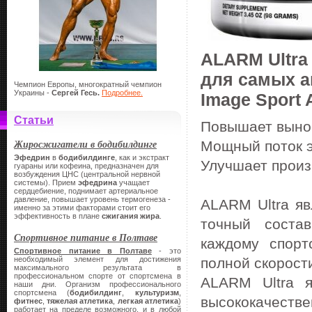
ALARM Ultra
для самых а
Чемпион Европы, многократный чемпион
Украины -
Сергей Гесь.
Подробнее.
Image Sport 
Статьи
Повышает выно
Жиросжигатели в бодибилдинге
Мощный поток 
Эфедрин
в
бодибилдинге
, как и экстракт
Улучшает произ
гуараны или кофеина, предназначен для
возбуждения ЦНС (центральной нервной
системы). Прием
эфедрина
учащает
сердцебиение, поднимает артериальное
давление, повышает уровень термогенеза -
ALARM Ultra яв
именно за этими факторами стоит его
эффективность в плане
сжигания жира
.
точный соста
Спортивное питание в Полтаве
каждому спорт
Спортивное питание в Полтаве
- это
необходимый элемент для достижения
полной скорост
максимального результата в
профессиональном спорте от спортсмена в
ALARM Ultra 
наши дни. Организм профессионального
спортсмена (
бодибилдинг
,
культуризм
,
высококачеств
фитнес
,
тяжелая атлетика
,
легкая атлетика
)
работает на пределе возможного, и в любой