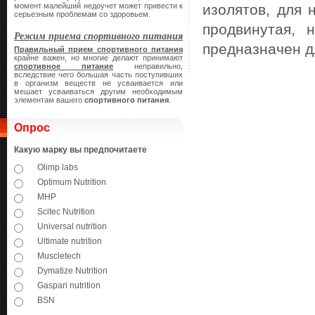
момент малейший недоучет может привести к
изолятов, для 
серьезным проблемам со здоровьем.
продвинутая, 
Режим приема спортивного питания
предназначен д
Правильный прием спортивного питания
крайне важен, но многие делают принимают
спортивное питание
неправильно,
вследствие чего большая часть поступивших
в организм веществ не усваивается или
мешает усваиваться другим необходимым
элементам вашего
спортивного питания
.
Опрос
Какую марку вы предпочитаете
Olimp labs
Optimum Nutrition
MHP
Scitec Nutrition
Universal nutrition
Ultimate nutrition
Muscletech
Dymatize Nutrition
Gaspari nutrition
BSN