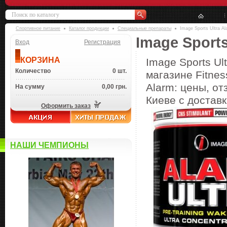
Спортивное питание
Каталог продукции
Специальные препараты
Image Sports Ultra Al
Image Sports
Вход
Регистрация
КОРЗИНА
Image Sports Ul
Количество
0 шт.
магазине Fitnes
Alarm: цены, от
На сумму
0,00 грн.
Киеве с доставк
Оформить заказ
НАШИ ЧЕМПИОНЫ