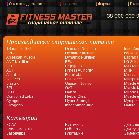
Оплата и доставка
Новости
Форум
Гале
+38 000 000 
Производители спортивного питания
4SportLife GSI
Diamond Nutrition
Inner Ar
ABB
Dymatize nutrition
Iss Rese
American Muscle
Dynamic Nutrition
Labrada
AMT Nutrition
EFX
LG Scien
API
Ergogenix
Max Mus
AST
Fitness Authority
MHP
Atlant
FormLabs
Mmusa
BioTech
Full Force
Multipow
Blastex
Gaspari Nutrition
Muscle A
BPi
GAT
Muscle 
BSN
Hansa
Muscle 
Controlled Labs
Herbal Clean
Musclet
Cytogen
Hyper Sterngth
Myogeni
Cytogenix
Inner Armor Blue
Natural 
Категории
BCAA
Витамины
Для сни
Аминокислоты
Гейнеры
Для суст
Батончики
Глютамин
Заменит