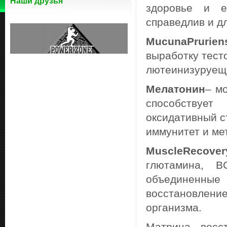
Наши друзья
здоровье и е
справедлив и д
Mucuna
Prurien
выработку тест
лютеинизуруеще
Мелатонин
– м
способствуе
оксидативный с
иммунитет и ме
Muscle
Recover
глютамина, B
объединенные 
восстановлен
организма.