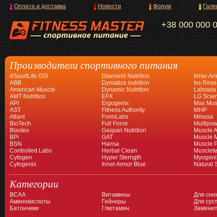
Оплата и доставка
Новости
Форум
Гале
+38 000 000 
Производители спортивного питания
4SportLife GSI
Diamond Nutrition
Inner Ar
ABB
Dymatize nutrition
Iss Rese
American Muscle
Dynamic Nutrition
Labrada
AMT Nutrition
EFX
LG Scien
API
Ergogenix
Max Mus
AST
Fitness Authority
MHP
Atlant
FormLabs
Mmusa
BioTech
Full Force
Multipow
Blastex
Gaspari Nutrition
Muscle A
BPi
GAT
Muscle 
BSN
Hansa
Muscle 
Controlled Labs
Herbal Clean
Musclet
Cytogen
Hyper Sterngth
Myogeni
Cytogenix
Inner Armor Blue
Natural 
Категории
BCAA
Витамины
Для сни
Аминокислоты
Гейнеры
Для суст
Батончики
Глютамин
Заменит