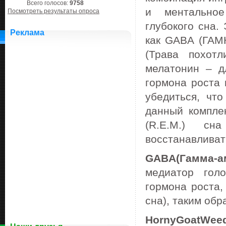
Всего голосов:
9758
и ментальное
Посмотреть результаты опроса
глубокого сна.
Реклама
как GABA (ГАМК
(Трава похотл
мелатонин – д
гормона роста 
убедиться, чт
данный компле
(R.E.M.) сн
восстанавливат
GABA
(Гамма-
медиатор гол
гормона роста,
сна), таким об
Horny
Goat
Wee