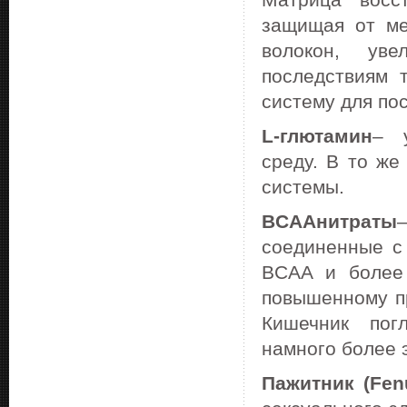
Матрица восс
защищая от ме
волокон, уве
последствиям 
систему для по
L
-глютамин
– 
среду. В то же
системы.
BCAA
нитраты
соединенные с
BCAA и более
повышенному п
Кишечник пог
намного более 
Пажитник (
Fen