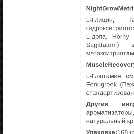
Night
Grow
Matri
L-Глицин, г
гидрокситрипто
L-допа, Horny
Sagittatum)
метокситриптами
Muscle
Recover
L-Глютамин, см
Fenugreek (Паж
стандартизован
Другие ингр
ароматизаторы
натуральный кр
Упаковка:
168 г