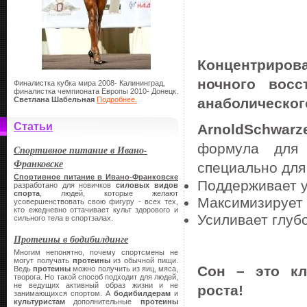
Концентриров
ночного восс
Финалистка кубка мира 2008- Калининград,
финалистка чемпионата Европы 2010- Донецк.
Светлана Шабельная
Подробнее.
анаболическог
Статьи
Arnold
Schwarz
формула для 
Спортивное питание в Ивано-
Франковске
специально для
Спортивное питание в Ивано-Франковске
Поддерживает у
разработано для новичков
силовых видов
спорта
, людей, которые желают
Максимизирует 
усовершенствовать свою фигуру - всех тех,
кто ежедневно оттачивает культ здорового и
Усиливает глуб
сильного тела в спортзалах.
Протеины в бодибилдинге
Многим непонятно, почему спортсмены не
могут получать
протеины
из обычной пищи.
Сон – это кл
Ведь
протеины
можно получить из яиц, мяса,
творога. Но такой способ подходит для людей,
не ведущих активный образ жизни и не
роста!
занимающихся спортом. А
бодибилдерам
и
культуристам
дополнительные
протеины