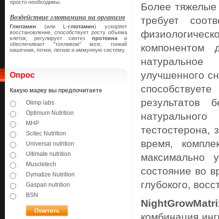
просто необходимы.
Более тяжелые 
Воздействие глютамина на организм
требует соот
Глютамин
(или L-
глютамин
) ускоряет
физиологичес
восстановление, способствует росту объема
клеток, регулирует синтез
протеина
и
обеспечивает "топливом" мозг, тонкий
компонентом 
кишечник, почки, легкие и иммунную систему.
натуральное
улучшенного сн
Опрос
способствуете
Какую марку вы предпочитаете
результатов б
Olimp labs
Optimum Nutrition
натурального
MHP
тестостерона, 
Scitec Nutrition
время, компл
Universal nutrition
Ultimate nutrition
максимально у
Muscletech
состояние во в
Dymatize Nutrition
глубокого, вос
Gaspari nutrition
BSN
Night
Grow
Matri
комбинация инг