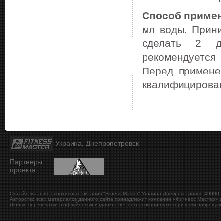
Способ примен
мл воды. Прини
сделать 2 дн
рекомендуется
Перед примене
квалифицирова
Украина, Днепропетровск
Партнеры
проекта:
Онлайн магазин спортивного питания "Fitness Master"
Украина
Днепропетровск
,
49000
Авторство всех материалов данного сайта принадлежит компании «Фитнесс Мастер» и
Любые перепечатки в офлайновых изданиях без согласования категорически запрещаю