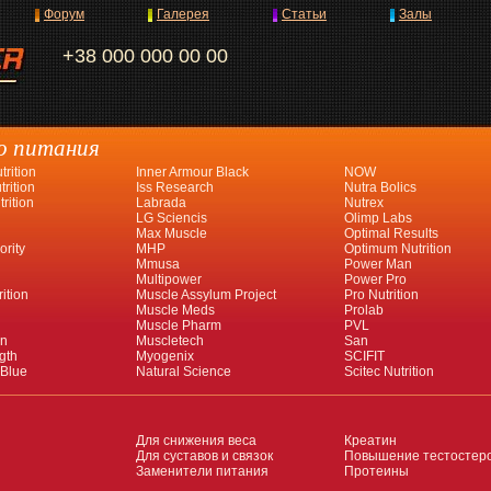
Форум
Галерея
Статьи
Залы
+38 000 000 00 00
о питания
rition
Inner Armour Black
NOW
rition
Iss Research
Nutra Bolics
rition
Labrada
Nutrex
LG Sciencis
Olimp Labs
Max Muscle
Optimal Results
ority
MHP
Optimum Nutrition
Mmusa
Power Man
Multipower
Power Pro
ition
Muscle Assylum Project
Pro Nutrition
Muscle Meds
Prolab
Muscle Pharm
PVL
an
Muscletech
San
gth
Myogenix
SCIFIT
 Blue
Natural Science
Scitec Nutrition
Для снижения веса
Креатин
Для суставов и связок
Повышение тестостер
Заменители питания
Протеины