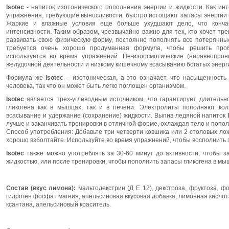
Isotec
- напиток изотонического пополнения энергии и жидкости. Как ин
упражнения, требующие выносливости, быстро истощают запасы энергии в 
Жаркие и влажные условия еще больше ухудшают дело, что конча
интенсивности. Таким образом, чрезвычайно важно для тех, кто хочет тр
развивать свою физическую форму, постоянно пополнять все потерянны
требуется очень хорошо продуманная формула, чтобы решить проб
используется во время упражнений. Не-изоосмотические (неравнопро
желудочной деятельности и низкому кишечному всасыванию богатых энерги
Формула же
Isotec
– изотоническая, а это означает, что насыщенность
человека, так что он может быть легко поглощен организмом.
Isotec
является трех-углеводным источником, что гарантирует длитель
гликогена как в мышцах, так и в печени. Электролиты пополняют ко
всасывание и удержание (сохранение) жидкости. Выпив ледяной напиток
лучше и заканчивать тренировки в отличной форме, охлаждая тело и попо
Способ употребления: Добавьте три четверти ковшика или 2 столовых лож
хорошо взболтайте. Используйте во время упражнений, чтобы восполнить 
Isotec
также можно употреблять за 30-60 минут до активности, чтобы з
жидкостью, или после тренировки, чтобы пополнить запасы гликогена в мы
Состав (вкус лимона):
мальтодекстрин (Д Е 12), декстроза, фруктоза, ф
гидроген фосфат магния, апельсиновая вкусовая добавка, лимонная кисло
ксантана, апельсиновый краситель.