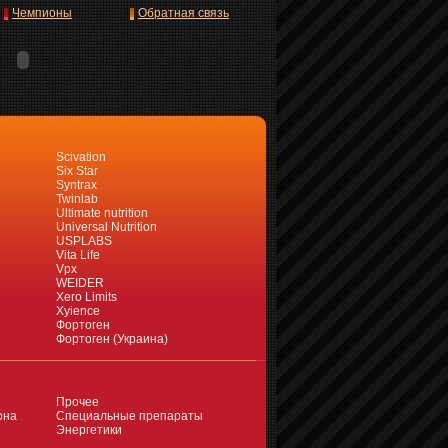
Чемпионы
Обратная связь
Scivation
Six Star
Syntrax
Twinlab
Ultimate nutrition
Universal Nutrition
USPLABS
Vita Life
Vpx
WEIDER
Xero Limits
Xyience
Фортоген
Фортоген (Украина)
Прочее
она
Специальные препараты
Энергетики