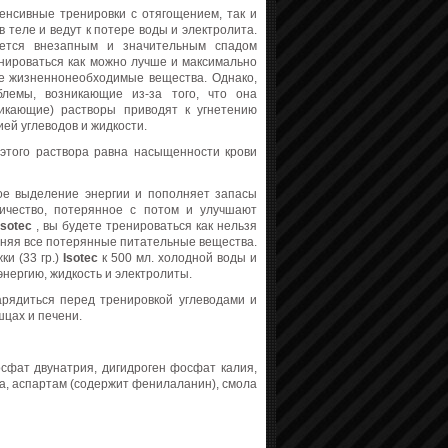
тенсивные тренировки с отягощением, так и
теле и ведут к потере воды и электролита.
ется внезапным и значительным спадом
енироваться как можно лучше и максимально
е жизненнонеобходимые вещества. Однако,
лемы, возникающие из-за того, что она
никающие) растворы приводят к угнетению
ей углеводов и жидкости.
 этого раствора равна насыщенности крови
ное выделение энергии и пополняет запасы
личество, потерянное с потом и улучшают
Isotec
, вы будете тренироваться как нельзя
лняя все потерянные питательные вещества.
ки (33 гр.)
Isotec
к 500 мл. холодной воды и
энергию, жидкость и электролиты.
арядиться перед тренировкой углеводами и
шцах и печени.
осфат двунатрия, дигидроген фосфат калия,
та, аспартам (содержит фенилаланин), смола