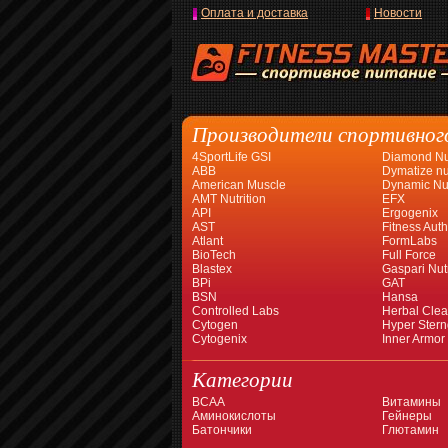
Оплата и доставка
Новости
Производители спортивног
4SportLife GSI
Diamond Nut
ABB
Dymatize nut
American Muscle
Dynamic Nut
AMT Nutrition
EFX
API
Ergogenix
AST
Fitness Auth
Atlant
FormLabs
BioTech
Full Force
Blastex
Gaspari Nutr
BPi
GAT
BSN
Hansa
Controlled Labs
Herbal Cle
Cytogen
Hyper Stern
Cytogenix
Inner Armor
Категории
BCAA
Витамины
Аминокислоты
Гейнеры
Батончики
Глютамин