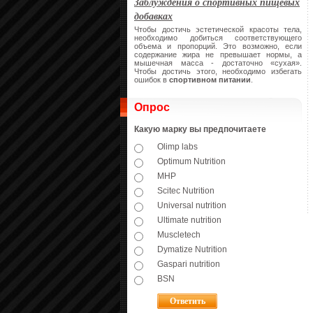
Заблуждения о спортивных пищевых
добавках
Чтобы достичь эстетической красоты тела,
необходимо добиться соответствующего
объема и пропорций. Это возможно, если
содержание жира не превышает нормы, а
мышечная масса - достаточно «сухая».
Чтобы достичь этого, необходимо избегать
ошибок в
спортивном питании
.
Опрос
Какую марку вы предпочитаете
Olimp labs
Optimum Nutrition
MHP
Scitec Nutrition
Universal nutrition
Ultimate nutrition
Muscletech
Dymatize Nutrition
Gaspari nutrition
BSN