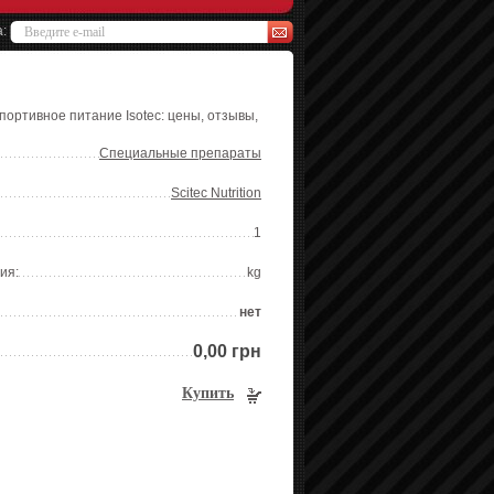
а:
Спортивное питание Isotec: цены, отзывы,
Специальные препараты
Scitec Nutrition
1
ия:
kg
нет
0,00 грн
Купить