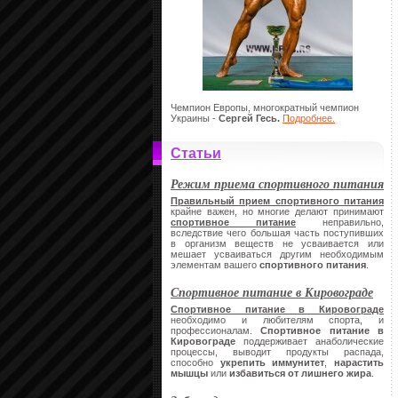
Чемпион Европы, многократный чемпион
Украины -
Сергей Гесь.
Подробнее.
Статьи
Режим приема спортивного питания
Правильный прием спортивного питания
крайне важен, но многие делают принимают
спортивное питание
неправильно,
вследствие чего большая часть поступивших
в организм веществ не усваивается или
мешает усваиваться другим необходимым
элементам вашего
спортивного питания
.
Спортивное питание в Кировограде
Спортивное питание в Кировограде
необходимо и любителям спорта, и
профессионалам.
Спортивное питание в
Кировограде
поддерживает анаболические
процессы, выводит продукты распада,
способно
укрепить иммунитет
,
нарастить
мышцы
или
избавиться от лишнего жира
.