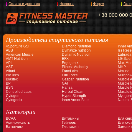
Оплата и доставка
Новости
Форум
Гале
+38 000 000 
Производители спортивного питания
4SportLife GSI
Diamond Nutrition
Inner Ar
ABB
Dymatize nutrition
Iss Rese
American Muscle
Dynamic Nutrition
Labrada
AMT Nutrition
EFX
LG Scien
API
Ergogenix
Max Mus
AST
Fitness Authority
MHP
Atlant
FormLabs
Mmusa
BioTech
Full Force
Multipow
Blastex
Gaspari Nutrition
Muscle A
BPi
GAT
Muscle 
BSN
Hansa
Muscle 
Controlled Labs
Herbal Clean
Musclet
Cytogen
Hyper Sterngth
Myogeni
Cytogenix
Inner Armor Blue
Natural 
Категории
BCAA
Витамины
Для сни
Аминокислоты
Гейнеры
Для суст
Батончики
Глютамин
Заменит