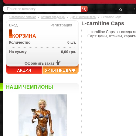
Спортивное питание
Каталог продукции
Для снижения веса
L-carnitine Caps
L-carnitine Caps
Вход
Регистрация
L-carnitine Caps вы всегда 
КОРЗИНА
Caps: цены, отзывы, характ
Количество
0 шт.
На сумму
0,00 грн.
Оформить заказ
НАШИ ЧЕМПИОНЫ