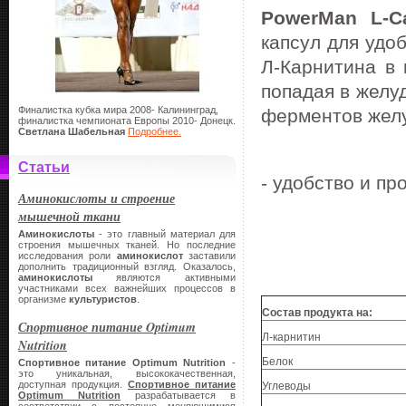
PowerMan L-Ca
капсул для удо
Л-Карнитина в 
попадая в желу
Финалистка кубка мира 2008- Калининград,
ферментов желу
финалистка чемпионата Европы 2010- Донецк.
Светлана Шабельная
Подробнее.
Статьи
- удобство и пр
Аминокислоты и строение
мышечной ткани
Аминокислоты
- это главный материал для
строения мышечных тканей. Но последние
исследования роли
аминокислот
заставили
дополнить традиционный взгляд. Оказалось,
аминокислоты
являются активными
участниками всех важнейших процессов в
организме
культуристов
.
Состав продукта на:
Спортивное питание Optimum
Л-карнитин
Nutrition
Белок
Спортивное питание Optimum Nutrition
-
это уникальная, высококачественная,
доступная продукция.
Спортивное питание
Углеводы
Optimum Nutrition
разрабатывается в