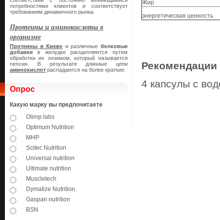
соответствии с постоянно меняющимися
Жир
потребностями клиентов и соответствует
требованиям динамичного рынка.
энергетическая ценность
Протеины и аминокислоты в
организме
Протеины в Киеве
и различные
белковые
добавки
в желудке расщепляются путем
обработки их энзимом, который называется
Рекомендации
пепсин. В результате длинные цепи
аминокислот
распадаются на более краткие.
4 капсулы с вод
Опрос
Какую марку вы предпочитаете
Olimp labs
Optimum Nutrition
MHP
Scitec Nutrition
Universal nutrition
Ultimate nutrition
Muscletech
Dymatize Nutrition
Gaspari nutrition
BSN