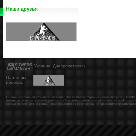
Наши друзья
Украина, Днепропетровск
Партнеры
проекта:
Онлайн магазин спортивного питания "Fitness Master"
Украина
Днепропетровск
,
49000
Авторство всех материалов данного сайта принадлежит компании «Фитнесс Мастер» и
Любые перепечатки в офлайновых изданиях без согласования категорически запрещаю