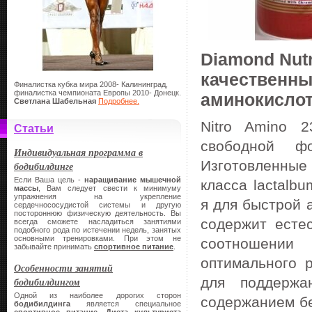
Diamond Nutr
качественны
Финалистка кубка мира 2008- Калининград,
финалистка чемпионата Европы 2010- Донецк.
аминокисло
Светлана Шабельная
Подробнее.
Nitro Amino 
Статьи
свободной ф
Индивидуальная программа в
Изготов
бодибилдинге
Если Ваша цель -
наращивание мышечной
класса
l
actalbu
массы
, Вам следует свести к минимуму
упражнения на укрепление
я для быстрой 
сердечнососудистой системы и другую
постороннюю физическую деятельность. Вы
содержит есте
всегда сможете насладиться занятиями
подобного рода по истечении недель, занятых
основными тренировками. При этом не
соотношении
забывайте принимать
спортивное питание
.
оптимального 
Особенности занятий
для поддержа
бодибилдингом
Одной из наиболее дорогих сторон
содержанием бе
бодибилдинга
является специальное