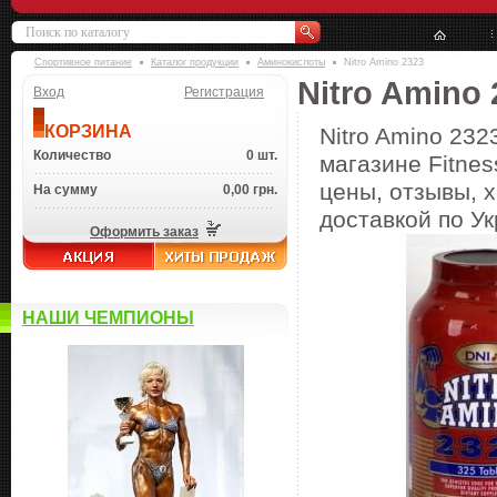
Спортивное питание
Каталог продукции
Аминокислоты
Nitro Amino 2323
Nitro Amino 
Вход
Регистрация
КОРЗИНА
Nitro Amino 232
Количество
0 шт.
магазине Fitnes
цены, отзывы, х
На сумму
0,00 грн.
доставкой по Ук
Оформить заказ
НАШИ ЧЕМПИОНЫ