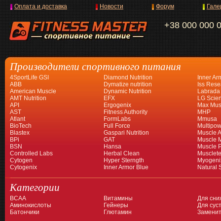
Оплата и доставка
Новости
Форум
Гале
+38 000 000 
Производители спортивного питания
4SportLife GSI
Diamond Nutrition
Inner Ar
ABB
Dymatize nutrition
Iss Rese
American Muscle
Dynamic Nutrition
Labrada
AMT Nutrition
EFX
LG Scien
API
Ergogenix
Max Mus
AST
Fitness Authority
MHP
Atlant
FormLabs
Mmusa
BioTech
Full Force
Multipow
Blastex
Gaspari Nutrition
Muscle A
BPi
GAT
Muscle 
BSN
Hansa
Muscle 
Controlled Labs
Herbal Clean
Musclet
Cytogen
Hyper Sterngth
Myogeni
Cytogenix
Inner Armor Blue
Natural 
Категории
BCAA
Витамины
Для сни
Аминокислоты
Гейнеры
Для суст
Батончики
Глютамин
Заменит