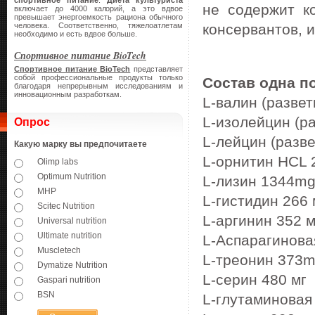
спортивное питание
.
Диета культуриста
не содержит к
включает до 4000 калорий, а это вдвое
превышает энергоемкость рациона обычного
человека. Соответственно, тяжелоатлетам
консервантов, 
необходимо и есть вдвое больше.
Спортивное питание BioTech
Спортивное питание
BioTech
представляет
собой профессиональные продукты только
Состав одна по
благодаря непрерывным исследованиям и
инновационным разработкам.
L-валин (развет
L-изолейцин (р
Опрос
L-лейцин (разв
Какую марку вы предпочитаете
L-орнитин HCL 
Olimp labs
Optimum Nutrition
L-лизин 1344m
MHP
L-гистидин 266 
Scitec Nutrition
L-аргинин 352 м
Universal nutrition
Ultimate nutrition
L-Аспарагинова
Muscletech
L-треонин 373
Dymatize Nutrition
L-серин 480 мг
Gaspari nutrition
BSN
L-глутаминовая