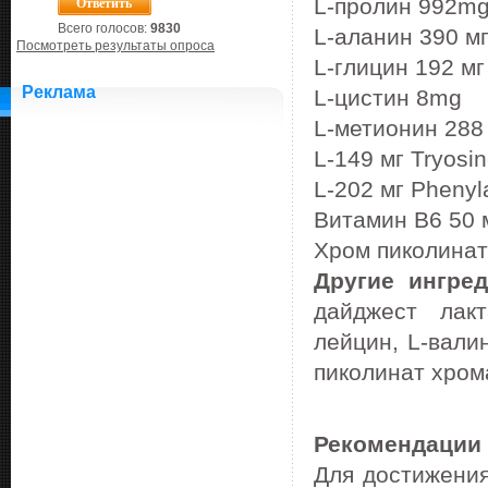
L-пролин 992m
Всего голосов:
9830
L-аланин 390 м
Посмотреть результаты опроса
L-глицин 192 мг
Реклама
L-цистин 8mg
L-метионин 288
L-149 мг Tryosi
L-202 мг Phenyl
Витамин В6 50 
Хром пиколинат
Другие ингред
дайджест лак
лейцин, L-вали
пиколинат хром
Рекомендации
Для достижения