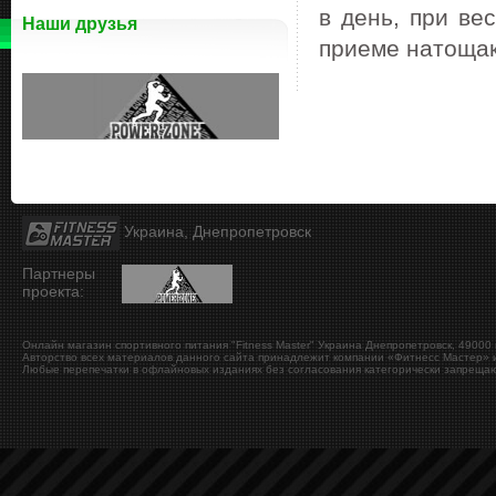
в день, при ве
Наши друзья
приеме натощак
Украина, Днепропетровск
Партнеры
проекта:
Онлайн магазин спортивного питания "Fitness Master"
Украина
Днепропетровск
,
49000
Авторство всех материалов данного сайта принадлежит компании «Фитнесс Мастер» и
Любые перепечатки в офлайновых изданиях без согласования категорически запрещаю