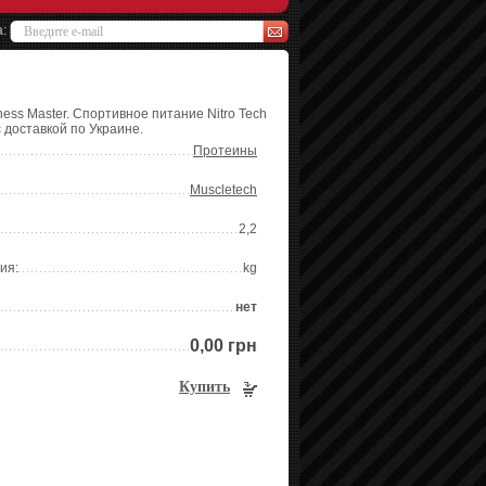
а:
ness Master. Спортивное питание Nitro Tech
с доставкой по Украине.
Протеины
Muscletech
2,2
ия:
kg
нет
0,00 грн
Купить