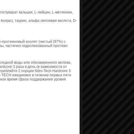
тоглукарат кальция, L-лейцин, L-метионин,
konjac), таурин, альфа липоевая кислота, D-
й-протеиновый изолят (чистый (97%) с
ры, частично гидролизованный протеин
 холодной воды или обезжиренного молока,
rdcore 3 раза в день (в зависимости от
ребляйте 2 порции Nitro-Tech Hardcore 3
LL-TECH ежедневно в течение первых пяти
ьное время (фаза поддержания уровня