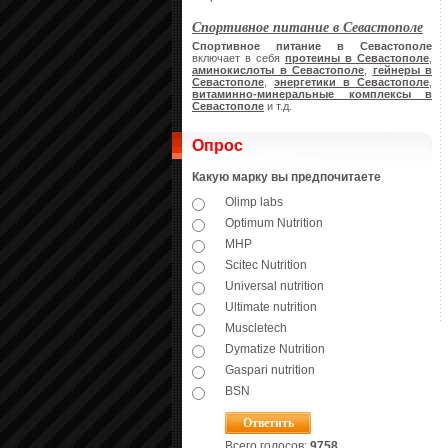
Спортивное питание в Севастополе
Спортивное питание в Севастополе
включает в себя
протеины в Севастополе
,
аминокислоты в Севастополе
,
гейнеры в
Севастополе
,
энергетики в Севастополе
,
витаминно-минеральные комплексы в
Севастополе
и т.д.
Опрос
Какую марку вы предпочитаете
Olimp labs
Optimum Nutrition
MHP
Scitec Nutrition
Universal nutrition
Ultimate nutrition
Muscletech
Dymatize Nutrition
Gaspari nutrition
BSN
Всего голосов:
9758