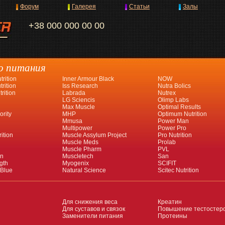
Форум
Галерея
Статьи
Залы
+38 000 000 00 00
о питания
rition
Inner Armour Black
NOW
rition
Iss Research
Nutra Bolics
rition
Labrada
Nutrex
LG Sciencis
Olimp Labs
Max Muscle
Optimal Results
ority
MHP
Optimum Nutrition
Mmusa
Power Man
Multipower
Power Pro
ition
Muscle Assylum Project
Pro Nutrition
Muscle Meds
Prolab
Muscle Pharm
PVL
an
Muscletech
San
gth
Myogenix
SCIFIT
 Blue
Natural Science
Scitec Nutrition
Для снижения веса
Креатин
Для суставов и связок
Повышение тестостер
Заменители питания
Протеины