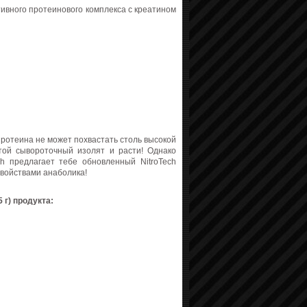
ивного протеинового комплекса с креатином
протеина не может похвастать столь высокой
той сывороточный изолят и расти! Однако
h предлагает тебе обновленный NitroTech
войствами анаболика!
 г) продукта: