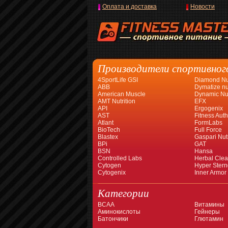
Оплата и доставка
Новости
Производители спортивног
4SportLife GSI
Diamond Nut
ABB
Dymatize nut
American Muscle
Dynamic Nut
AMT Nutrition
EFX
API
Ergogenix
AST
Fitness Auth
Atlant
FormLabs
BioTech
Full Force
Blastex
Gaspari Nutr
BPi
GAT
BSN
Hansa
Controlled Labs
Herbal Cle
Cytogen
Hyper Stern
Cytogenix
Inner Armor
Категории
BCAA
Витамины
Аминокислоты
Гейнеры
Батончики
Глютамин