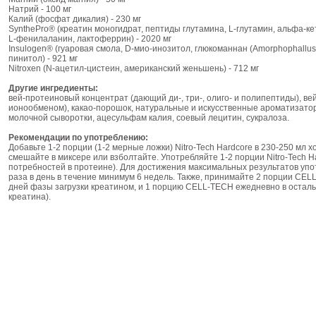
Натрий - 100 мг
Калий (фосфат дикалия) - 230 мг
SynthePro® (креатин моногидрат, пептиды глутамина, L-глутамин, альфа-ке
L-фенилаланин, лактоферрин) - 2020 мг
Insulogen® (гуаровая смола, D-мио-инозитол, глюкоманнан (Amorphophallus 
пинитол) - 921 мг
Nitroxen (N-ацетил-цистеин, американский женьшень) - 712 мг
Другие ингредиенты:
вей-протеиновый концентрат (дающий ди-, три-, олиго- и полипептиды), ве
ионообменом), какао-порошок, натуральные и искусственные ароматизато
молочной сыворотки, ацесульфам калия, соевый лецитин, сукралоза.
Рекомендации по употреблению:
Добавьте 1-2 порции (1-2 мерные ложки) Nitro-Tech Hardcore в 230-250 мл
смешайте в миксере или взболтайте. Употребляйте 1-2 порции Nitro-Tech Ha
потребностей в протеине). Для достижения максимальных результатов упот
раза в день в течение минимум 6 недель. Также, принимайте 2 порции CE
дней фазы загрузки креатином, и 1 порцию CELL-TECH ежедневно в остал
креатина).