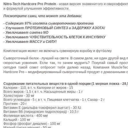
Nitro-Tech Hardcore Pro Protein
- новая версия знаменитого и сверхэффект
и формулой улучшения эффективности.
Посмотрите сами, что может эта добавка:
- Содержит 97% изолята сывороточного протеина
- Улучшает ПРОТЕИНОВЫЙ СИНТЕЗ и ЗАДЕРЖКУ АЗОТА!
- Увеличивает синтез NO
- Увеличивает ЧУВСТВИТЕЛЬНОСТЬ КЛЕТОК К ИНСУЛИНУ
- Увеличивает МАССУ и СИЛУ!
Комплектация может не включать сувенирную коробку и футболку.
Сывороточный белок - лучший на свете. В самом деле, ни один другой вид 
скоростью усвоения. Если так, то зачем мудрить? Покупай самый прос
сегодня такой совет отбросит тебя далеко назад. Компания MuscleTec
Hardcore Pro – модифицированный сывороточный продукт с доказанными с
Содержание питательных веществ в одной порции (1 мерная ложка - 28,5
Калории - 110, в т. ч. Калории от жиров - 15
Всего жиров - 1,5 г, в т. ч. Насыщенные жиры - 1 г
Холестерин - 30 мг
Всего углеводов - 5 г, в т. ч. Пищевая клетчатка - 1 г, Сахар - 2 г
Протеин - 20 г
Витамин Е (диальфа-токоферил ацетат) - 30 IU
Витамин В6 (пиридоксин гидрохлорид) - 10,5 г
Фолиевая кислота - 400 мкг
Кальций - 100 мг
Фосфор (фосфат дикалия) - 100 мг
Магний (оксид магния) - 50 мг