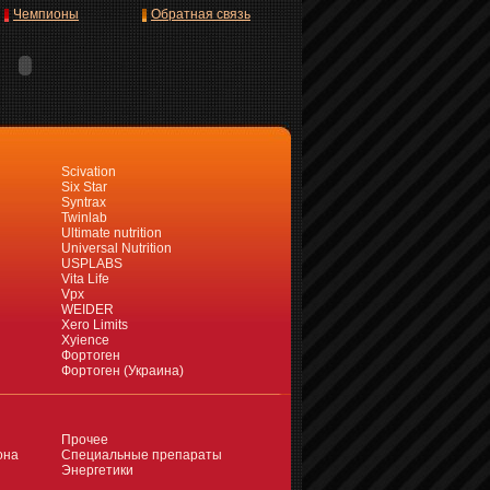
Чемпионы
Обратная связь
Scivation
Six Star
Syntrax
Twinlab
Ultimate nutrition
Universal Nutrition
USPLABS
Vita Life
Vpx
WEIDER
Xero Limits
Xyience
Фортоген
Фортоген (Украина)
Прочее
она
Специальные препараты
Энергетики