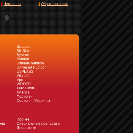
Чемпионы
Обратная связь
Scivation
Six Star
Syntrax
Twinlab
Ultimate nutrition
Universal Nutrition
USPLABS
Vita Life
Vpx
WEIDER
Xero Limits
Xyience
Фортоген
Фортоген (Украина)
Прочее
она
Специальные препараты
Энергетики