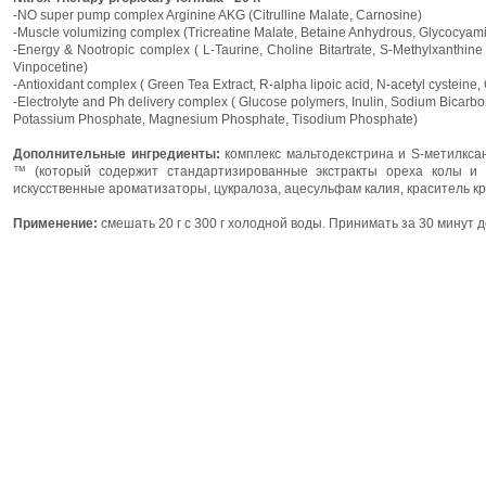
-NO super pump complex Arginine AKG (Citrulline Malate, Carnosine)
-Muscle volumizing complex (Tricreatine Malate, Betaine Anhydrous, Glycocyam
-Energy & Nootropic complex ( L-Taurine, Choline Bitartrate, S-Methylxanthin
Vinpocetine)
-Antioxidant complex ( Green Tea Extract, R-alpha lipoic acid, N-acetyl cysteine,
-Electrolyte and Ph delivery complex ( Glucose polymers, Inulin, Sodium Bicarb
Potassium Phosphate, Magnesium Phosphate, Tisodium Phosphate)
Дополнительные ингредиенты:
комплекс мальтодекстрина и S-метилксант
™ (который содержит стандартизированные экстракты ореха колы и г
искусственные ароматизаторы, цукралоза, ацесульфам калия, краситель кр
Применение:
смешать 20 г с 300 г холодной воды. Принимать за 30 минут 