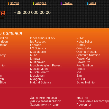
Форум
Галерея
Статьи
Залы
+38 000 000 00 00
о питания
rition
Inner Armour Black
NOW
rition
Iss Research
Nutra Bolics
rition
Labrada
Nutrex
LG Sciencis
Olimp Labs
Max Muscle
Optimal Results
ority
MHP
Optimum Nutrition
Mmusa
Power Man
Multipower
Power Pro
ition
Muscle Assylum Project
Pro Nutrition
Muscle Meds
Prolab
Muscle Pharm
PVL
an
Muscletech
San
gth
Myogenix
SCIFIT
 Blue
Natural Science
Scitec Nutrition
Для снижения веса
Креатин
Для суставов и связок
Повышение тестостер
Заменители питания
Протеины