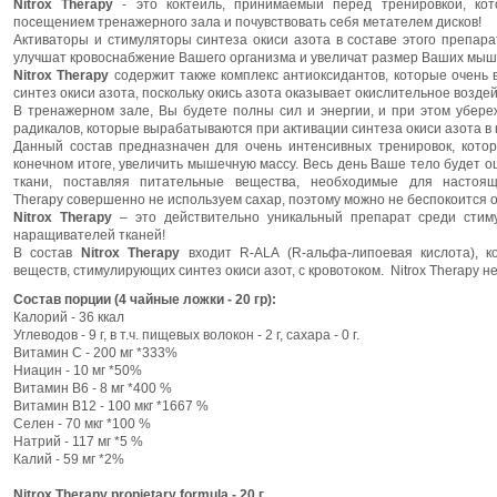
Nitrox Therapy
- это коктейль, принимаемый перед тренировкой, ко
посещением тренажерного зала и почувствовать себя метателем дисков!
Активаторы и стимуляторы синтеза окиси азота в составе этого препара
улучшат кровоснабжение Вашего организма и увеличат размер Ваших мыш
Nitrox Therapy
содержит также комплекс антиоксидантов, которые очень
синтез окиси азота, поскольку окись азота оказывает окислительное воздей
В тренажерном зале, Вы будете полны сил и энергии, и при этом убере
радикалов, которые вырабатываются при активации синтеза окиси азота в 
Данный состав предназначен для очень интенсивных тренировок, котор
конечном итоге, увеличить мышечную массу. Весь день Ваше тело будет о
ткани, поставляя питательные вещества, необходимые для настоящ
Therapy совершенно не используем сахар, поэтому можно не беспокоится 
Nitrox Therapy
– это действительно уникальный препарат среди стиму
наращивателей тканей!
В состав
Nitrox Therapy
входит R-ALA (R-альфа-липоевая кислота), к
веществ, стимулирующих синтез окиси азот, с кровотоком. Nitrox Therapy н
Cостав порции (4 чайные ложки - 20 гр):
Калорий - 36 ккал
Углеводов - 9 г, в т.ч. пищевых волокон - 2 г, сахара - 0 г.
Витамин С - 200 мг *333%
Ниацин - 10 мг *50%
Витамин В6 - 8 мг *400 %
Витамин В12 - 100 мкг *1667 %
Селен - 70 мкг *100 %
Натрий - 117 мг *5 %
Калий - 59 мг *2%
Nitrox Therapy propietary formula - 20 г.