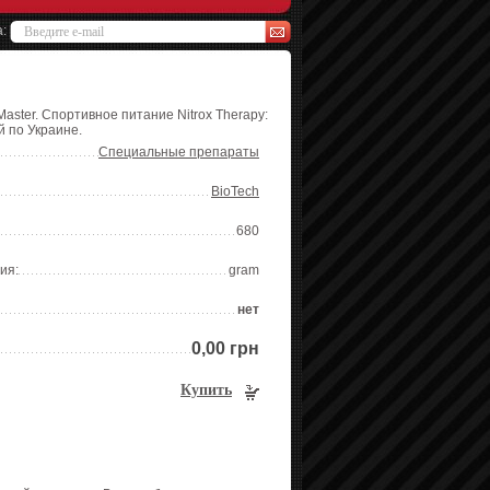
а:
Master. Спортивное питание Nitrox Therapy:
й по Украине.
Специальные препараты
BioTech
680
ия:
gram
нет
0,00 грн
Купить