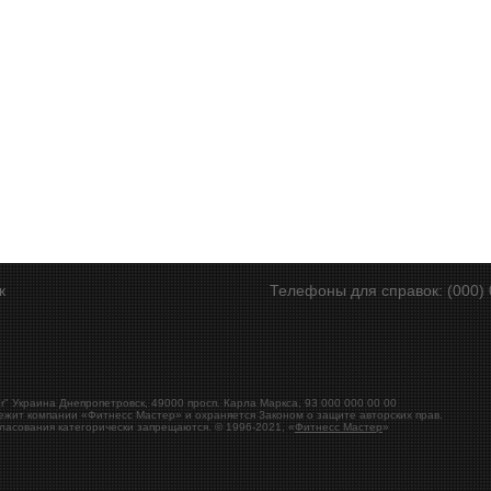
ск
Телефоны для справок: (000) 
r"
Украина
Днепропетровск
,
49000
просп. Карла Маркса, 93
000 000 00 00
ежит компании «Фитнесс Мастер» и охраняется Законом о защите авторских прав.
ласования категорически запрещаются. © 1996-2021, «
Фитнесс Мастер
»