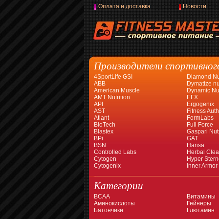
Оплата и доставка
Новости
Производители спортивног
4SportLife GSI
Diamond Nut
ABB
Dymatize nut
American Muscle
Dynamic Nut
AMT Nutrition
EFX
API
Ergogenix
AST
Fitness Auth
Atlant
FormLabs
BioTech
Full Force
Blastex
Gaspari Nutr
BPi
GAT
BSN
Hansa
Controlled Labs
Herbal Cle
Cytogen
Hyper Stern
Cytogenix
Inner Armor
Категории
BCAA
Витамины
Аминокислоты
Гейнеры
Батончики
Глютамин