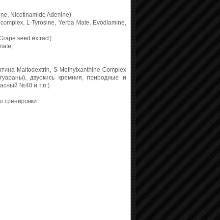
ine, Nicotinamide Adenine)
e complex, L-Tyrosine, Yerba Mate, Evodiamine,
 Grape seed extract)
onate,
ина Maltodextrin, S-Methylxanthine Complex
уараны), двуокись кремния, природные и
асный №40 и т.п.)
до тренировки