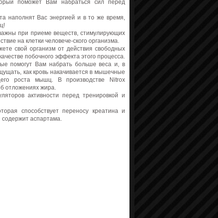
торый поможет Вам набраться сил перед
та наполнят Вас энергией и в то же время,
ц!
 важны при приеме веществ, стимулирующих
ствие на клетки человече-ского организма.
жете свой организм от действия свободных
качестве побочного эффекта этого процесса.
ые помогут Вам набрать больше веса и, в
щущать, как кровь накачивается в мышечные
его роста мышц. В производстве Nitrox
об отложениях жира.
ляторов активности перед тренировкой и
оторая способствует переносу креатина и
е содержит аспартама.