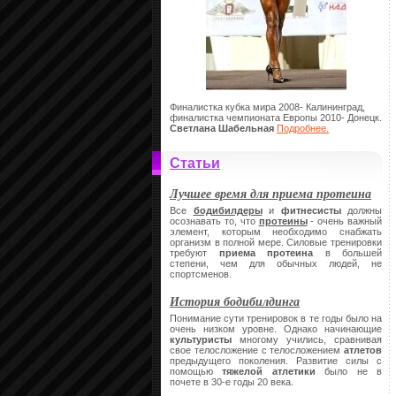
Финалистка кубка мира 2008- Калининград,
финалистка чемпионата Европы 2010- Донецк.
Светлана Шабельная
Подробнее.
Статьи
Лучшее время для приема протеина
Все
бодибилдеры
и
фитнесисты
должны
осознавать то, что
протеины
- очень важный
элемент, которым необходимо снабжать
организм в полной мере. Силовые тренировки
требуют
приема протеина
в большей
степени, чем для обычных людей, не
спортсменов.
История бодибилдинга
Понимание сути тренировок в те годы было на
очень низком уровне. Однако начинающие
культуристы
многому учились, сравнивая
свое телосложение с телосложением
атлетов
предыдущего поколения. Развитие силы с
помощью
тяжелой атлетики
было не в
почете в 30-е годы 20 века.