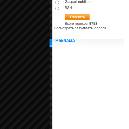
Gaspari nutrition
BSN
Всего голосов:
9758
Посмотреть результаты опроса
Реклама