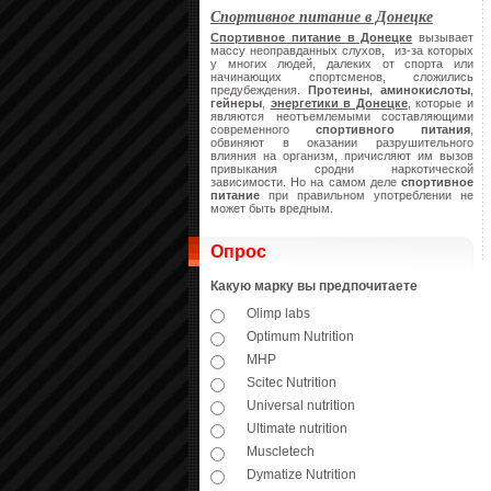
Спортивное питание в Донецке
Спортивное питание в Донецке
вызывает
массу неоправданных слухов, из-за которых
у многих людей, далеких от спорта или
начинающих спортсменов, сложились
предубеждения.
Протеины
,
аминокислоты
,
гейнеры
,
энергетики в Донецке
, которые и
являются неотъемлемыми составляющими
современного
спортивного питания
,
обвиняют в оказании разрушительного
влияния на организм, причисляют им вызов
привыкания сродни наркотической
зависимости. Но на самом деле
спортивное
питание
при правильном употреблении не
может быть вредным.
Опрос
Какую марку вы предпочитаете
Olimp labs
Optimum Nutrition
MHP
Scitec Nutrition
Universal nutrition
Ultimate nutrition
Muscletech
Dymatize Nutrition