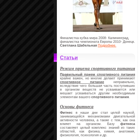
Финалистка кубка мира 2008- Калининград,
финалистка чемпионата Европы 2010- Донецк.
Светлана Шабельная
Подробнее.
Статьи
Режим приема спортивного питания
Правильный прием спортивного питания
крайне важен, но многие делают принимают
спортивное питание
неправильно,
вследствие чего большая часть поступивших
в организм веществ не усваивается или
мешает усваиваться другим необходимым
элементам вашего
спортивного питания
.
Основы фитнеса
Фитнес
в наши дни стал целой наукой,
занимающейся механизмами двигательной
активности человека, а также с тем, как она
влияет на организм. Базу
фитнеса
составляет целый комплекс знаний из таких
областей, как физика, химия, анатомия,
физиология, психология и др.