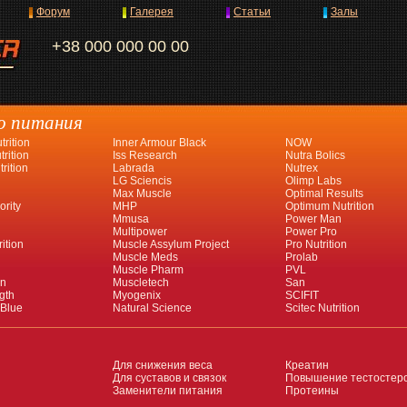
Форум
Галерея
Статьи
Залы
+38 000 000 00 00
о питания
rition
Inner Armour Black
NOW
rition
Iss Research
Nutra Bolics
rition
Labrada
Nutrex
LG Sciencis
Olimp Labs
Max Muscle
Optimal Results
ority
MHP
Optimum Nutrition
Mmusa
Power Man
Multipower
Power Pro
ition
Muscle Assylum Project
Pro Nutrition
Muscle Meds
Prolab
Muscle Pharm
PVL
an
Muscletech
San
gth
Myogenix
SCIFIT
 Blue
Natural Science
Scitec Nutrition
Для снижения веса
Креатин
Для суставов и связок
Повышение тестостер
Заменители питания
Протеины