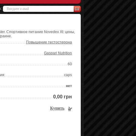
а:
ter. Спортивное питание Novedex Xt: цены,
краине.
Повышение тестостерона
Gaspari Nutrition
60
ия:
caps
нет
0,00 грн
Купить