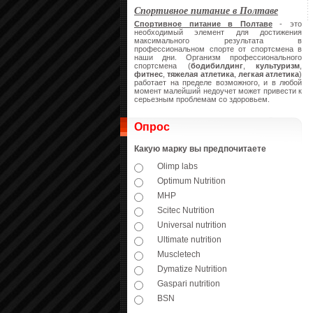
Спортивное питание в Полтаве
Спортивное питание в Полтаве
- это
необходимый элемент для достижения
максимального результата в
профессиональном спорте от спортсмена в
наши дни. Организм профессионального
спортсмена (
бодибилдинг
,
культуризм
,
фитнес
,
тяжелая атлетика
,
легкая атлетика
)
работает на пределе возможного, и в любой
момент малейший недоучет может привести к
серьезным проблемам со здоровьем.
Опрос
Какую марку вы предпочитаете
Olimp labs
Optimum Nutrition
MHP
Scitec Nutrition
Universal nutrition
Ultimate nutrition
Muscletech
Dymatize Nutrition
Gaspari nutrition
BSN