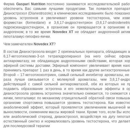
Фирма
Gaspari Nutrition
постоянно занимается исследовательской работ
обеспечить Вас самыми лучшими продуктами. Так появился препар
Дианэстрозол (Dianestrozole); в клинических исследованиях было показан
уровень эстрогенов и увеличивает уровени тестостерона, чем изв
форместан (formestane) и 3,6,17-андростентрион (3,6,17-androstenet
гидроксиандростендион, в организме он превращается в организме в 
андрогеном; в то же время
Novedex XT
не обладает андрогенной активн
гипоталамус-гипофиз-яички.
Чем замечателен
Novedex XT
?
В состав Дианэстрозола входят 2 оригинальных препарата, обладающих 
6,17-кетоэтихолево-3-ол тетрагидропиранол (на него сейчас офо
антиароматазу, не обладающую андрогенными свойствами, которая хо
эфирной системы доставки. Эфирный компонент увеличивает время нахо
принимать препарат 1 раз в день, в то время как другие антиэстрогенны
Второй – 17-кетоэтиохолтриен, самый сильный ингибитор ароматазы, не
раза лучше связывается с молекулой ароматазы, чем 3,6,17-андр
действующей с самой сильной антиароматазой, обе из которых не пр
подавить образование эстрогена и его нежелательные эффекты в ор
дианэстрозола уровень эстрогена значительно снижается, то снижается и
яички, гипоталамус по механизму отрицательной обратной связи повыша
организме спортсмена повышается уровень тестостерона. Как известн
анаболический эффект, который проявляется увеличением мышечной м
выносливости, снижением массы жировой ткани. Кроме того, если Вы ис
или анаболический стероид, дианэстрозол, воздействуя на дугу гипота
естественный синтез и нормализовать уровень тестостерона, что дела
для послекурсовой терапии