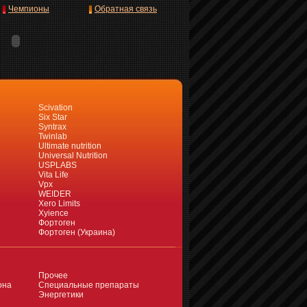
Чемпионы
Обратная связь
Scivation
Six Star
Syntrax
Twinlab
Ultimate nutrition
Universal Nutrition
USPLABS
Vita Life
Vpx
WEIDER
Xero Limits
Xyience
Фортоген
Фортоген (Украина)
Прочее
она
Специальные препараты
Энергетики