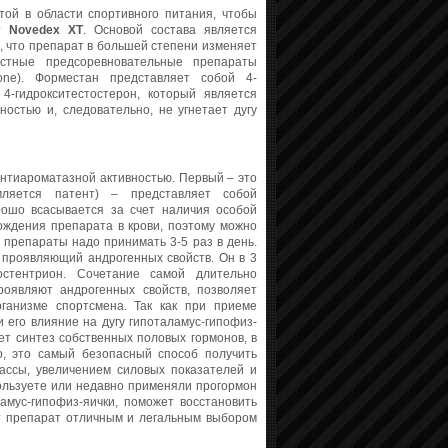
ой в области спортивного питания, чтобы
ат
Novedex XT
. Основой состава является
о, что препарат в большей степени изменяет
естные предсоревновательные препараты
rione). Форместан представляет собой 4-
4-гидрокситестостерон, который является
остью и, следовательно, не угнетает дугу
антиароматазной активностью. Первый – это
рмляется патент) – представляет собой
рошо всасывается за счет наличия особой
ждения препарата в крови, поэтому можно
е препараты надо принимать 3-5 раз в день.
 проявляющий андрогенных свойств. Он в 3
остентрион. Сочетание самой длительно
оявляют андрогенных свойств, позволяет
ганизме спортсмена. Так как при приеме
 его влияние на дугу гипоталамус-гипофиз-
ет синтез собственных половых гормонов, в
о, это самый безопасный способ получить
ассы, увеличением силовых показателей и
пользуете или недавно применяли прогормон
ламус-гипофиз-яички, поможет восстановить
ет препарат отличным и легальным выбором