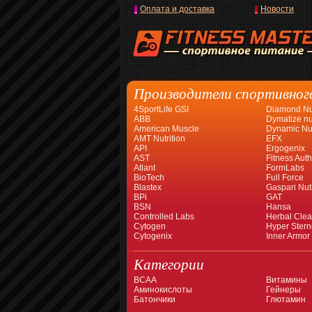
Оплата и доставка
Новости
Производители спортивног
4SportLife GSI
Diamond Nut
ABB
Dymatize nut
American Muscle
Dynamic Nut
AMT Nutrition
EFX
API
Ergogenix
AST
Fitness Auth
Atlant
FormLabs
BioTech
Full Force
Blastex
Gaspari Nutr
BPi
GAT
BSN
Hansa
Controlled Labs
Herbal Cle
Cytogen
Hyper Stern
Cytogenix
Inner Armor
Категории
BCAA
Витамины
Аминокислоты
Гейнеры
Батончики
Глютамин