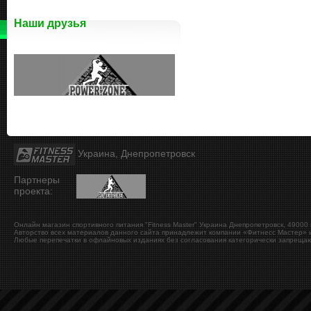
Наши друзья
Украина, Днепропетровск
Партнеры
проекта:
Онлайн магазин спортивного питания "Fitness Master"
Украина
Днепропетровск
,
49000
Авторство всех материалов данного сайта принадлежит компании «Фитнесс Мастер» и
Любые перепечатки в офлайновых изданиях без согласования категорически запрещаю