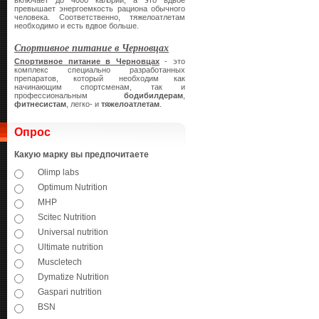
включает до 4000 калорий, а это вдвое
превышает энергоемкость рациона обычного
человека. Соответственно, тяжелоатлетам
необходимо и есть вдвое больше.
Спортивное питание в Черновцах
Спортивное питание в Черновцах
- это
комплекс специально разработанных
препаратов, который необходим как
начинающим спортсменам, так и
профессиональным
бодибилдерам
,
фитнесистам
, легко- и
тяжелоатлетам
.
Опрос
Какую марку вы предпочитаете
Olimp labs
Optimum Nutrition
MHP
Scitec Nutrition
Universal nutrition
Ultimate nutrition
Muscletech
Dymatize Nutrition
Gaspari nutrition
BSN