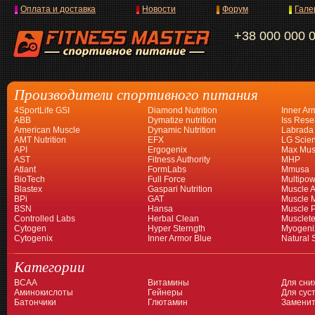
Оплата и доставка
Новости
Форум
Гале
+38 000 000 
Производители спортивного питания
4SportLife GSI
Diamond Nutrition
Inner Ar
ABB
Dymatize nutrition
Iss Rese
American Muscle
Dynamic Nutrition
Labrada
AMT Nutrition
EFX
LG Scien
API
Ergogenix
Max Mus
AST
Fitness Authority
MHP
Atlant
FormLabs
Mmusa
BioTech
Full Force
Multipow
Blastex
Gaspari Nutrition
Muscle A
BPi
GAT
Muscle 
BSN
Hansa
Muscle 
Controlled Labs
Herbal Clean
Musclet
Cytogen
Hyper Sterngth
Myogeni
Cytogenix
Inner Armor Blue
Natural 
Категории
BCAA
Витамины
Для сни
Аминокислоты
Гейнеры
Для суст
Батончики
Глютамин
Заменит