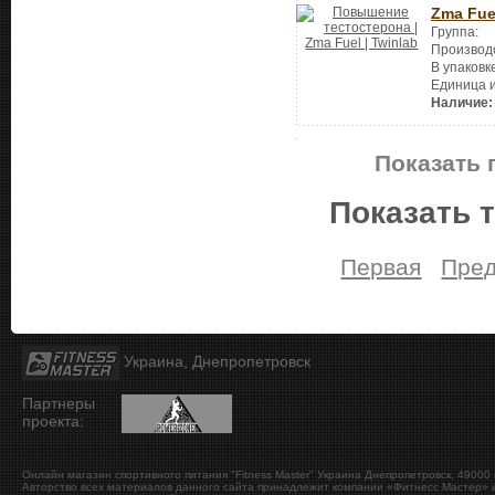
Zma Fue
Группа:
Производ
В упаковк
Единица 
Наличие:
Показать 
Показать 
Первая
Пре
Украина, Днепропетровск
Партнеры
проекта:
Онлайн магазин спортивного питания "Fitness Master"
Украина
Днепропетровск
,
49000
Авторство всех материалов данного сайта принадлежит компании «Фитнесс Мастер» и