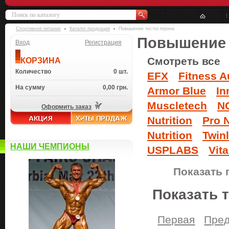
Спортивное питание
Каталог продукции
Повышение тестостерона
Повышение 
Вход
Регистрация
Смотреть все
КОРЗИНА
Количество
0 шт.
EFX
Fitness A
На сумму
0,00 грн.
Armor Blue
In
Muscletech
N
Оформить заказ
Nutrition
Pro N
Nutrition
Twin
НАШИ ЧЕМПИОНЫ
USPLABS
Vita
Показать 
Показать 
Первая
Пре