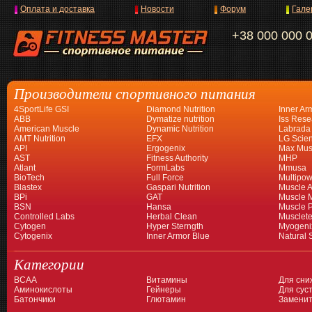
Оплата и доставка
Новости
Форум
Гале
+38 000 000 
Производители спортивного питания
4SportLife GSI
Diamond Nutrition
Inner Ar
ABB
Dymatize nutrition
Iss Rese
American Muscle
Dynamic Nutrition
Labrada
AMT Nutrition
EFX
LG Scien
API
Ergogenix
Max Mus
AST
Fitness Authority
MHP
Atlant
FormLabs
Mmusa
BioTech
Full Force
Multipow
Blastex
Gaspari Nutrition
Muscle A
BPi
GAT
Muscle 
BSN
Hansa
Muscle 
Controlled Labs
Herbal Clean
Musclet
Cytogen
Hyper Sterngth
Myogeni
Cytogenix
Inner Armor Blue
Natural 
Категории
BCAA
Витамины
Для сни
Аминокислоты
Гейнеры
Для суст
Батончики
Глютамин
Заменит