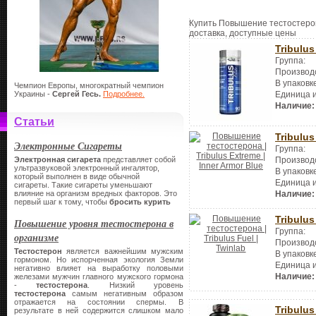
Купить Повышение тестостерона
доставка, доступные цены
Tribulus 
Группа:
Производ
В упаковк
Чемпион Европы, многократный чемпион
Украины -
Сергей Гесь.
Подробнее.
Единица 
Наличие:
Статьи
Tribulus
Электронные Сигареты
Группа:
Электронная сигарета
представляет собой
Производ
ультразвуковой электронный ингалятор,
В упаковк
который выполнен в виде обычной
Единица 
сигареты.
Такие сигареты уменьшают
влияние на организм вредных факторов. Это
Наличие:
первый шаг к тому, чтобы
бросить курить
Tribulus
Повышение уровня тестостерона в
Группа:
организме
Производ
Тестостерон
является важнейшим мужским
В упаковк
гормоном. Но испорченная экология Земли
Единица 
негативно влияет на выработку половыми
Наличие:
железами мужчин главного мужского гормона
-
тестостерона
. Низкий уровень
тестостерона
самым негативным образом
отражается на состоянии спермы. В
Tribulu
результате в ней содержится слишком мало