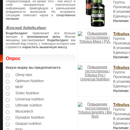
сперматозоидов, но кроме того - они несут в
Группа:
себе некорректную генетическую
Производ
информацию, приводящую к уменьшению
В упаковк
рождаемости мальчиков. Но исправить
ситуацию помогает наука и
спортивное
Единица 
питание
.
Наличие:
Женский бодибилдинг
Tribulu
Бодибилдинг
привлекает все больше
женщин в
тренажерные залы
. Многие
Группа:
женщины рассматривают
бодибилдинг
как
Производ
основной вид спорта, с помощью которого они
стремятся
нарастить мышечную массу
.
В упаковк
Единица 
Наличие:
Опрос
Tribulus
Какую марку вы предпочитаете
Группа:
Olimp labs
Производ
Optimum Nutrition
В упаковк
Единица 
MHP
Наличие:
Scitec Nutrition
Universal nutrition
Tribulus 
Ultimate nutrition
Группа:
Muscletech
Производ
Dymatize Nutrition
В упаковк
Единица 
Gaspari nutrition
Наличие:
BSN