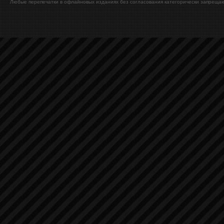
Любые перепечатки в офлайновых изданиях без согласования категорически запрещаю