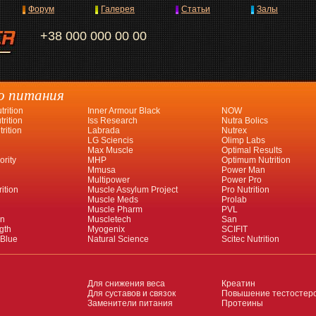
Форум
Галерея
Статьи
Залы
+38 000 000 00 00
о питания
rition
Inner Armour Black
NOW
rition
Iss Research
Nutra Bolics
rition
Labrada
Nutrex
LG Sciencis
Olimp Labs
Max Muscle
Optimal Results
ority
MHP
Optimum Nutrition
Mmusa
Power Man
Multipower
Power Pro
ition
Muscle Assylum Project
Pro Nutrition
Muscle Meds
Prolab
Muscle Pharm
PVL
an
Muscletech
San
gth
Myogenix
SCIFIT
 Blue
Natural Science
Scitec Nutrition
Для снижения веса
Креатин
Для суставов и связок
Повышение тестостер
Заменители питания
Протеины