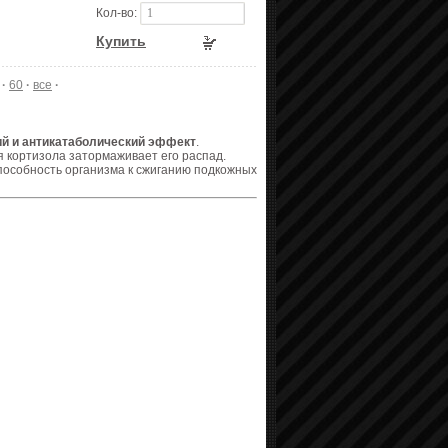
Кол-во:
Купить
·
60
·
все
·
й и антикатаболический эффект
.
 кортизола затормаживает его распад.
пособность организма к сжиганию подкожных