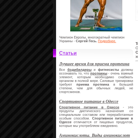
Чемпион Европы, многократный чемпион
Украины -
Сергей Гесь.
Подробнее.
Т
О
С
Статьи
ж
Лучшее время для приема протеина
Все
бодибилдеры
и
фитнесисты
должны
осознавать то, что
протеины
- очень важный
элемент, которым необходимо снабжать
организм в полной мере. Силовые тренировки
требуют
приема протеина
в большей
степени, чем для обычных людей, не
спортсменов.
Спортивное питание в Одессе
Спортивное питание в Одессе
- это
продукты диетического назначения со
специальным составом или переработанные
особым способом.
Спортивное питание в
Одессе
отличается от пищевых продуктов,
которые мы употребляем ежедневно.
Аминокислоты. Виды аминокислот