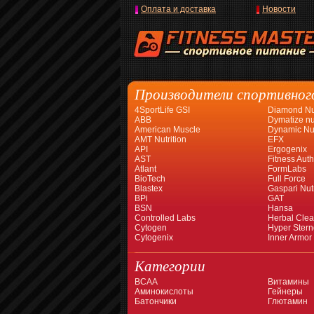
Оплата и доставка
Новости
Производители спортивног
4SportLife GSI
Diamond Nut
ABB
Dymatize nut
American Muscle
Dynamic Nut
AMT Nutrition
EFX
API
Ergogenix
AST
Fitness Auth
Atlant
FormLabs
BioTech
Full Force
Blastex
Gaspari Nutr
BPi
GAT
BSN
Hansa
Controlled Labs
Herbal Cle
Cytogen
Hyper Stern
Cytogenix
Inner Armor
Категории
BCAA
Витамины
Аминокислоты
Гейнеры
Батончики
Глютамин