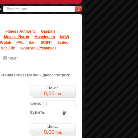
а:
X
Fitness Authority
Gaspari
Muscle Pharm
Muscletech
NOW
Prolab
PVL
San
SCIFIT
Scitec
Vita Life
Фортоген (Украина)
·
60
·
все
·
тания Fitness Master – Днепропетроск,
Цена:
0,00
грн.
Кол-во:
Купить
Цена:
0,00
грн.