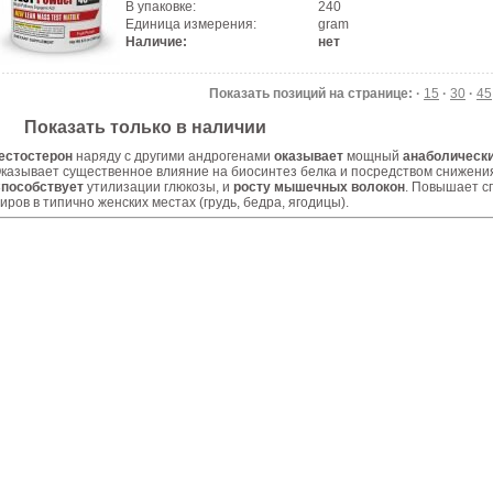
В упаковке:
240
Единица измерения:
gram
Наличие:
нет
Показать позиций на странице: ·
15
·
30
·
45
Показать только в наличии
естостерон
наряду с другими андрогенами
оказывает
мощный
анаболически
казывает существенное влияние на биосинтез белка и посредством снижения
пособствует
утилизации глюкозы, и
росту мышечных волокон
. Повышает с
иров в типично женских местах (грудь, бедра, ягодицы).