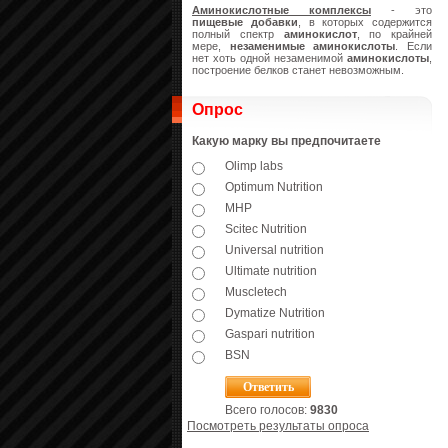
Аминокислотные комплексы
- это
пищевые добавки
, в которых содержится
полный спектр
аминокислот
, по крайней
мере,
незаменимые аминокислоты
. Если
нет хоть одной незаменимой
аминокислоты
,
построение белков станет невозможным.
Опрос
Какую марку вы предпочитаете
Olimp labs
Optimum Nutrition
MHP
Scitec Nutrition
Universal nutrition
Ultimate nutrition
Muscletech
Dymatize Nutrition
Gaspari nutrition
BSN
Всего голосов:
9830
Посмотреть результаты опроса