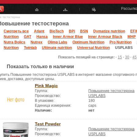
Рассылк
 тестостерона
Повышение тестостерона
Смотреть все
Atlant
BioTech
BPi
BSN
Dymatize nutrition
EF
Nutrition
GAT
Hansa
Inner Armor Blue
Inner Armour Black
MHP
Nutra Bolics
Nutrex
Olimp Labs
Optimum Nutrition
Pro Nutrition
Nutrition
Twinlab
Ultimate nutrition
Universal Nutrition
USPLABS
Показать позиций на странице: ·
15
·
30
·
45
Показать только в наличии
упить Повышение тестостерона USPLABS в интернет магазине спортивного пи
иев, доставка, доступные цены.
Pink Magic
Группа:
Повышение тестостерона
Производство:
USPLABS
В упаковке:
180
Единица измерения:
caps
Наличие:
нет
Test Powder
Группа:
Повышение тестостерона
Производство:
USPLABS