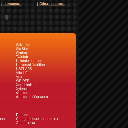
Чемпионы
Обратная связь
Scivation
Six Star
Syntrax
Twinlab
Ultimate nutrition
Universal Nutrition
USPLABS
Vita Life
Vpx
WEIDER
Xero Limits
Xyience
Фортоген
Фортоген (Украина)
Прочее
она
Специальные препараты
Энергетики