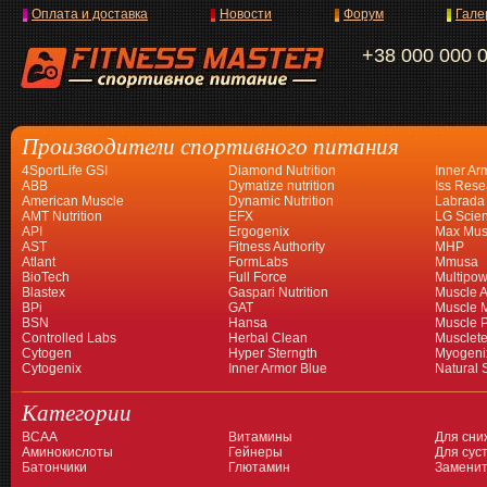
Оплата и доставка
Новости
Форум
Гале
+38 000 000 
Производители спортивного питания
4SportLife GSI
Diamond Nutrition
Inner Ar
ABB
Dymatize nutrition
Iss Rese
American Muscle
Dynamic Nutrition
Labrada
AMT Nutrition
EFX
LG Scien
API
Ergogenix
Max Mus
AST
Fitness Authority
MHP
Atlant
FormLabs
Mmusa
BioTech
Full Force
Multipow
Blastex
Gaspari Nutrition
Muscle A
BPi
GAT
Muscle 
BSN
Hansa
Muscle 
Controlled Labs
Herbal Clean
Musclet
Cytogen
Hyper Sterngth
Myogeni
Cytogenix
Inner Armor Blue
Natural 
Категории
BCAA
Витамины
Для сни
Аминокислоты
Гейнеры
Для суст
Батончики
Глютамин
Заменит