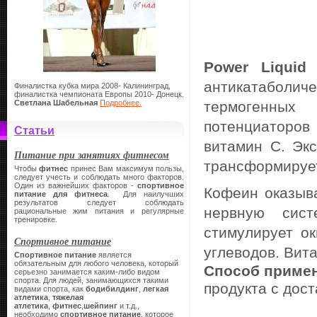
Power Liquid
с
антикатаболиче
Финалистка кубка мира 2008- Калининград,
финалистка чемпионата Европы 2010- Донецк.
Светлана Шабельная
Подробнее.
термогенных
потенциаторов
Статьи
витамин С. Экс
Питание при занятиях фитнесом
трансформирует
Чтобы
фитнес
принес Вам максимум пользы,
следует учесть и соблюдать много факторов.
Один из важнейших факторов -
спортивное
Кофеин оказыв
питание
для фитнеса
. Для наилучших
результатов следует соблюдать
нервную сист
рациональные жим питания и регулярные
тренировке.
стимулирует о
Спортивное питание
углеводов. Вит
Спортивное питание
является
обязательным для любого человека, который
Способ приме
серьезно занимается каким-либо видом
спорта. Для людей, занимающихся такими
продукта с дос
видами спорта, как
бодибилдинг
,
легкая
атлетика
,
тяжелая
атлетика
,
фитнес
,
шейпинг
и т.д.,
необходимо
спортивное питание
, которое