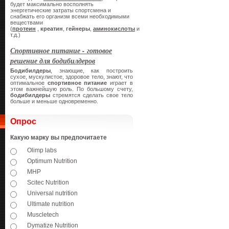
будет максимально восполнять
энергетические затраты спортсмена и
снабжать его организм всеми необходимыми
веществами
(
протеин
,
креатин
,
гейнеры
,
аминокислоты
и
т.д.)
Спортивное питание - готовое
решение для бодибилдеров
Бодибилдеры
, знающие, как построить
сухое, мускулистое, здоровое тело, знают, что
оптимальное
спортивное питание
играет в
этом важнейшую роль. По большому счету,
бодибилдеры
стремятся сделать свое тело
больше и меньше одновременно.
Опрос
Какую марку вы предпочитаете
Olimp labs
Optimum Nutrition
MHP
Scitec Nutrition
Universal nutrition
Ultimate nutrition
Muscletech
Dymatize Nutrition