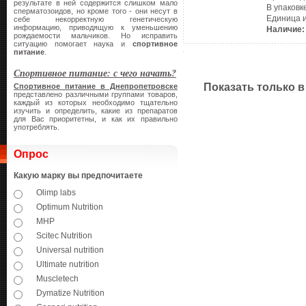
результате в ней содержится слишком мало
В упаковк
сперматозоидов, но кроме того - они несут в
Единица 
себе некорректную генетическую
информацию, приводящую к уменьшению
Наличие:
рождаемости мальчиков. Но исправить
ситуацию помогает наука и
спортивное
питание
.
Спортивное питание: с чего начать?
Показать только в
Спортивное питание в Днепропетровске
представлено различными группами товаров,
каждый из которых необходимо тщательно
изучить и определить, какие из препаратов
для Вас приоритетны, и как их правильно
употреблять.
Опрос
Какую марку вы предпочитаете
Olimp labs
Optimum Nutrition
MHP
Scitec Nutrition
Universal nutrition
Ultimate nutrition
Muscletech
Dymatize Nutrition