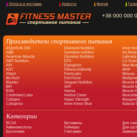
Оплата и доставка
Новости
Форум
Гале
+38 000 000 
Производители спортивного питания
4SportLife GSI
Diamond Nutrition
Inner Ar
ABB
Dymatize nutrition
Iss Rese
American Muscle
Dynamic Nutrition
Labrada
AMT Nutrition
EFX
LG Scien
API
Ergogenix
Max Mus
AST
Fitness Authority
MHP
Atlant
FormLabs
Mmusa
BioTech
Full Force
Multipow
Blastex
Gaspari Nutrition
Muscle A
BPi
GAT
Muscle 
BSN
Hansa
Muscle 
Controlled Labs
Herbal Clean
Musclet
Cytogen
Hyper Sterngth
Myogeni
Cytogenix
Inner Armor Blue
Natural 
Категории
BCAA
Витамины
Для сни
Аминокислоты
Гейнеры
Для суст
Батончики
Глютамин
Заменит