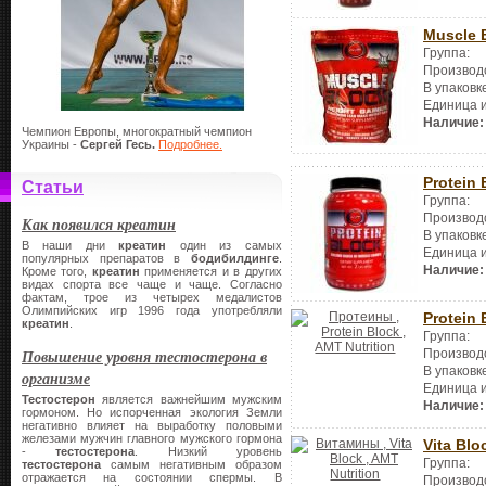
Muscle 
Группа:
Производ
В упаковк
Единица 
Наличие:
Чемпион Европы, многократный чемпион
Украины -
Сергей Гесь.
Подробнее.
Protein 
Статьи
Группа:
Производ
Как появился креатин
В упаковк
В наши дни
креатин
один из самых
Единица 
популярных препаратов в
бодибилдинге
.
Наличие:
Кроме того,
креатин
применяется и в других
видах спорта все чаще и чаще. Согласно
фактам, трое из четырех медалистов
Олимпийских игр 1996 года употребляли
Protein 
креатин
.
Группа:
Повышение уровня тестостерона в
Производ
В упаковк
организме
Единица 
Тестостерон
является важнейшим мужским
Наличие:
гормоном. Но испорченная экология Земли
негативно влияет на выработку половыми
железами мужчин главного мужского гормона
Vita Blo
-
тестостерона
. Низкий уровень
Группа:
тестостерона
самым негативным образом
отражается на состоянии спермы. В
Производ