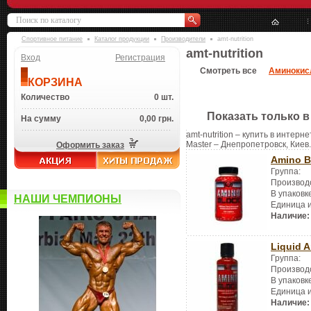
Спортивное питание
Каталог продукции
Производители
amt-nutrition
amt-nutrition
Вход
Регистрация
Смотреть все
Аминокис
КОРЗИНА
Количество
0 шт.
Показать только в
На сумму
0,00 грн.
amt-nutrition – купить в интерн
Master – Днепропетровск, Киев.
Оформить заказ
Amino B
Группа:
Производ
В упаковк
НАШИ ЧЕМПИОНЫ
Единица 
Наличие:
Liquid 
Группа:
Производ
В упаковк
Единица 
Наличие: