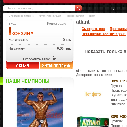
Спортивное питание
Каталог продукции
Производители
atlant
atlant
Вход
Регистрация
Смотреть все
Протеины
КОРЗИНА
Повышение тестостерона
Количество
0 шт.
На сумму
0,00 грн.
Показать только в
Оформить заказ
atlant – купить в интернет мага
Днепропетровск, Киев.
НАШИ ЧЕМПИОНЫ
80% +15
Группа:
Производ
В упаковк
Единица 
Наличие:
80% +30
Группа:
Производ