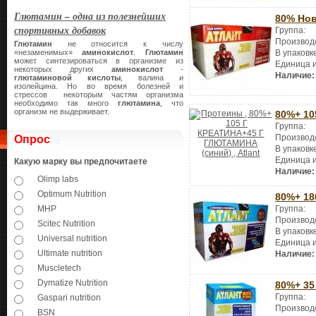
Глютамин – одна из полезнейших
80% Нов
спортивных добавок
Группа:
Производ
Глютамин
не относится к числу
«незаменимых»
аминокислот
.
Глютамин
В упаковк
может синтезироваться в организме из
Единица 
некоторых других
аминокислот
-
Наличие:
глютаминовой кислоты
, валина и
изолейцина. Но во время болезней и
стрессов некоторым частям организма
необходимо так много
глютамина
, что
организм не выдерживает.
80%+ 10
Группа:
Производ
Опрос
В упаковк
Единица 
Какую марку вы предпочитаете
Наличие:
Olimp labs
Optimum Nutrition
80%+ 18
Группа:
MHP
Производ
Scitec Nutrition
В упаковк
Universal nutrition
Единица 
Ultimate nutrition
Наличие:
Muscletech
Dymatize Nutrition
80%+ 35
Группа:
Gaspari nutrition
Производ
BSN