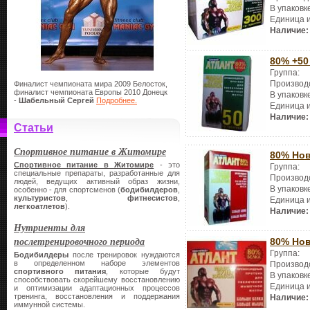
В упаковк
Единица 
Наличие:
80% +50
Группа:
Производ
Финалист чемпионата мира 2009 Белосток,
финалист чемпионата Европы 2010 Донецк
В упаковк
-
Шабельный Сергей
Подробнее.
Единица 
Наличие:
Статьи
Спортивное питание в Житомире
80% Нов
Спортивное питание в Житомире
- это
Группа:
специальные препараты, разработанные для
Производ
людей, ведущих активный образ жизни,
В упаковк
особенно - для спортсменов (
бодибилдеров
,
культуристов
,
фитнесистов
,
Единица 
легкоатлетов
).
Наличие:
Нутриенты для
послетренировочного периода
80% Нов
Группа:
Бодибилдеры
после тренировок нуждаются
в определенном наборе элементов
Производ
спортивного питания
, которые будут
В упаковк
способствовать скорейшему восстановлению
Единица 
и оптимизации адаптационных процессов
тренинга, восстановления и поддержания
Наличие:
иммунной системы.