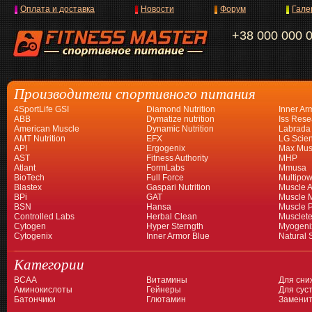
Оплата и доставка
Новости
Форум
Гале
+38 000 000 
Производители спортивного питания
4SportLife GSI
Diamond Nutrition
Inner Ar
ABB
Dymatize nutrition
Iss Rese
American Muscle
Dynamic Nutrition
Labrada
AMT Nutrition
EFX
LG Scien
API
Ergogenix
Max Mus
AST
Fitness Authority
MHP
Atlant
FormLabs
Mmusa
BioTech
Full Force
Multipow
Blastex
Gaspari Nutrition
Muscle A
BPi
GAT
Muscle 
BSN
Hansa
Muscle 
Controlled Labs
Herbal Clean
Musclet
Cytogen
Hyper Sterngth
Myogeni
Cytogenix
Inner Armor Blue
Natural 
Категории
BCAA
Витамины
Для сни
Аминокислоты
Гейнеры
Для суст
Батончики
Глютамин
Заменит