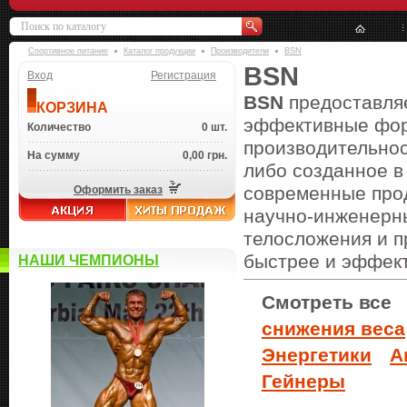
Спортивное питание
Каталог продукции
Производители
BSN
BSN
Вход
Регистрация
BSN
предоставляе
КОРЗИНА
эффективные фор
Количество
0 шт.
производительнос
На сумму
0,00 грн.
либо созданное в
современные про
Оформить заказ
научно-инженерны
телосложения и п
быстрее и эффек
НАШИ ЧЕМПИОНЫ
Смотреть все
снижения веса
Энергетики
А
Гейнеры