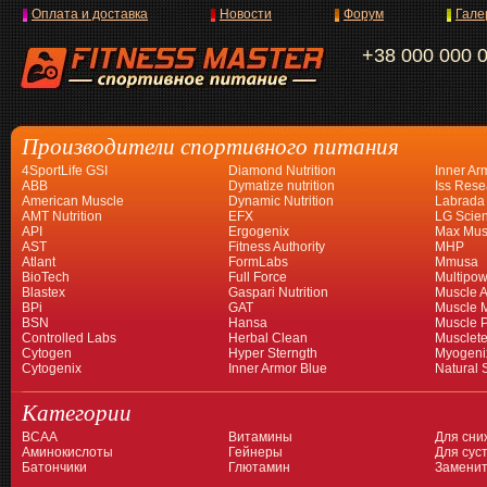
Оплата и доставка
Новости
Форум
Гале
+38 000 000 
Производители спортивного питания
4SportLife GSI
Diamond Nutrition
Inner Ar
ABB
Dymatize nutrition
Iss Rese
American Muscle
Dynamic Nutrition
Labrada
AMT Nutrition
EFX
LG Scien
API
Ergogenix
Max Mus
AST
Fitness Authority
MHP
Atlant
FormLabs
Mmusa
BioTech
Full Force
Multipow
Blastex
Gaspari Nutrition
Muscle A
BPi
GAT
Muscle 
BSN
Hansa
Muscle 
Controlled Labs
Herbal Clean
Musclet
Cytogen
Hyper Sterngth
Myogeni
Cytogenix
Inner Armor Blue
Natural 
Категории
BCAA
Витамины
Для сни
Аминокислоты
Гейнеры
Для суст
Батончики
Глютамин
Заменит