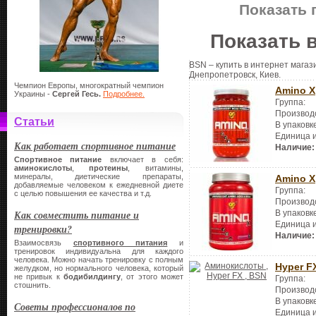
Показать 
Показать 
BSN – купить в интернет магази
Днепропетровск, Киев.
Чемпион Европы, многократный чемпион
Amino X
Украины -
Сергей Гесь.
Подробнее.
Группа:
Производ
Статьи
В упаковк
Единица 
Как работает спортивное питание
Наличие:
Спортивное питание
включает в себя:
аминокислоты
,
протеины
, витамины,
минералы, диетические препараты,
Amino X
добавляемые человеком к ежедневной диете
Группа:
с целью повышения ее качества и т.д.
Производ
Как совместить питание и
В упаковк
Единица 
тренировки?
Наличие:
Взаимосвязь
спортивного питания
и
тренировок индивидуальна для каждого
человека. Можно начать тренировку с полным
Hyper F
желудком, но нормального человека, который
не привык к
бодибилдингу
, от этого может
Группа:
стошнить.
Производ
В упаковк
Советы профессионалов по
Единица 