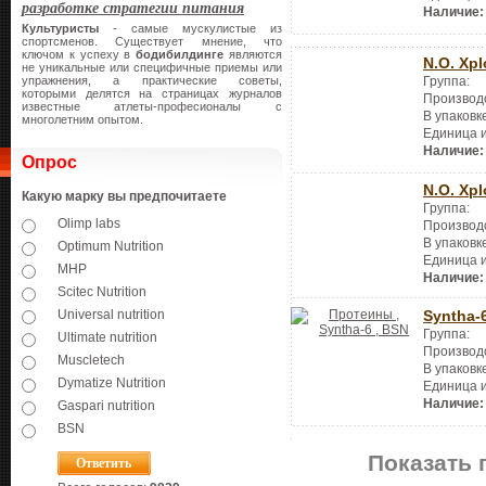
разработке стратегии питания
Наличие:
Культуристы
- самые мускулистые из
спортсменов. Существует мнение, что
ключом к успеху в
бодибилдинге
являются
N.O. Xpl
не уникальные или специфичные приемы или
Группа:
упражнения, а практические советы,
которыми делятся на страницах журналов
Производ
известные атлеты-професионалы с
В упаковк
многолетним опытом.
Единица 
Наличие:
Опрос
N.O. Xpl
Какую марку вы предпочитаете
Группа:
Olimp labs
Производ
В упаковк
Optimum Nutrition
Единица 
MHP
Наличие:
Scitec Nutrition
Universal nutrition
Syntha-
Группа:
Ultimate nutrition
Производ
Muscletech
В упаковк
Dymatize Nutrition
Единица 
Наличие:
Gaspari nutrition
BSN
Показать 