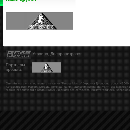
Украина, Днепропетровск
Партнеры
проекта:
Онлайн магазин спортивного питания "Fitness Master"
Украина
Днепропетровск
,
49000
Авторство всех материалов данного сайта принадлежит компании «Фитнесс Мастер» и
Любые перепечатки в офлайновых изданиях без согласования категорически запрещаю