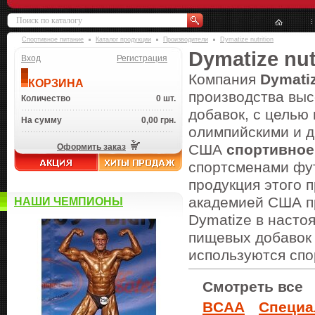
Спортивное питание
Каталог продукции
Производители
Dymatize nutrition
Dymatize nut
Вход
Регистрация
Компания
Dymati
КОРЗИНА
производства выс
Количество
0 шт.
добавок, с целью
На сумму
0,00 грн.
олимпийскими и 
США
спортивное
Оформить заказ
спортсменами фут
продукция этого 
академией США пр
НАШИ ЧЕМПИОНЫ
Dymatize в насто
пищевых добавок 
используются спо
Смотреть все
BCAA
Специа