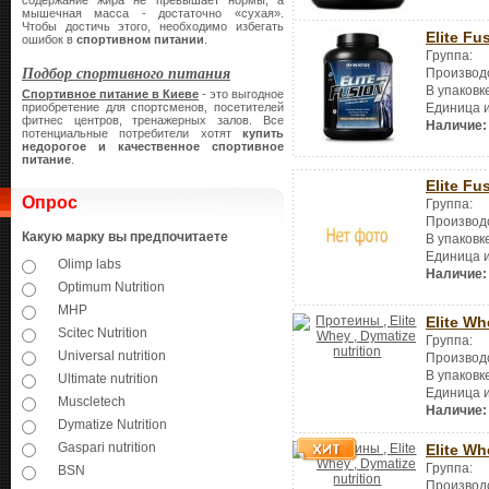
содержание жира не превышает нормы, а
мышечная масса - достаточно «сухая».
Чтобы достичь этого, необходимо избегать
Elite Fu
ошибок в
спортивном питании
.
Группа:
Подбор спортивного питания
Производ
В упаковк
Спортивное питание в Киеве
- это выгодное
приобретение для спортсменов, посетителей
Единица 
фитнес центров, тренажерных залов. Все
Наличие:
потенциальные потребители хотят
купить
недорогое и качественное спортивное
питание
.
Elite Fu
Опрос
Группа:
Производ
Какую марку вы предпочитаете
В упаковк
Единица 
Olimp labs
Наличие:
Optimum Nutrition
MHP
Elite Wh
Scitec Nutrition
Группа:
Universal nutrition
Производ
В упаковк
Ultimate nutrition
Единица 
Muscletech
Наличие:
Dymatize Nutrition
Gaspari nutrition
Elite Wh
Группа:
BSN
Производ