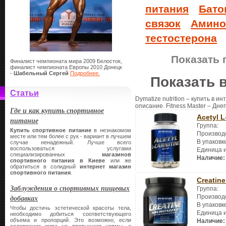
питания
Бато
связок
Амино
тестостерона
Показать 
Финалист чемпионата мира 2009 Белосток,
финалист чемпионата Европы 2010 Донецк
-
Шабельный Сергей
Подробнее.
Показать 
Статьи
Dymatize nutrition – купить в и
описание. Fitness Master – Дне
Где и как купить спортивное
Acetyl L
питание
Группа:
Купить спортивное питание
в незнакомом
Производ
месте или тем более с рук - вариант в лучшем
В упаковк
случае ненадежный. Лучше всего
воспользоваться услугами
Единица 
специализированных
магазинов
Наличие:
спортивного питания в Киеве
или же
обратиться в солидный
интернет магазин
спортивного питания
.
Creatin
Заблуждения о спортивных пищевых
Группа:
добавках
Производ
В упаковк
Чтобы достичь эстетической красоты тела,
Единица 
необходимо добиться соответствующего
объема и пропорций. Это возможно, если
Наличие: