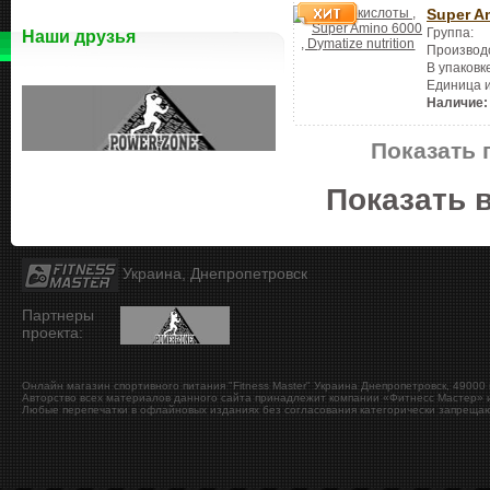
Super A
Группа:
Наши друзья
Производ
В упаковк
Единица 
Наличие:
Показать 
Показать 
Украина, Днепропетровск
Партнеры
проекта:
Онлайн магазин спортивного питания "Fitness Master"
Украина
Днепропетровск
,
49000
Авторство всех материалов данного сайта принадлежит компании «Фитнесс Мастер» и
Любые перепечатки в офлайновых изданиях без согласования категорически запрещаю