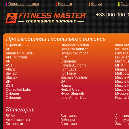
Оплата и доставка
Новости
Форум
Гале
+38 000 000 
Производители спортивного питания
4SportLife GSI
Diamond Nutrition
Inner Ar
ABB
Dymatize nutrition
Iss Rese
American Muscle
Dynamic Nutrition
Labrada
AMT Nutrition
EFX
LG Scien
API
Ergogenix
Max Mus
AST
Fitness Authority
MHP
Atlant
FormLabs
Mmusa
BioTech
Full Force
Multipow
Blastex
Gaspari Nutrition
Muscle A
BPi
GAT
Muscle 
BSN
Hansa
Muscle 
Controlled Labs
Herbal Clean
Musclet
Cytogen
Hyper Sterngth
Myogeni
Cytogenix
Inner Armor Blue
Natural 
Категории
BCAA
Витамины
Для сни
Аминокислоты
Гейнеры
Для суст
Батончики
Глютамин
Заменит