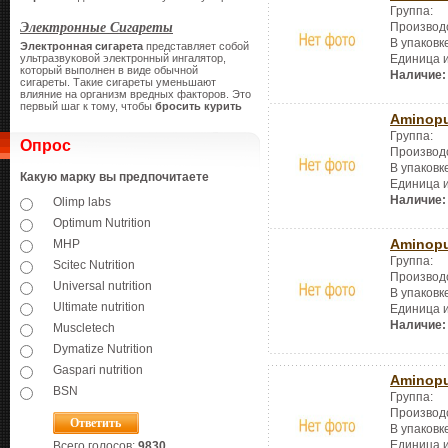
Группа:
Электронные Сигареты
Производ
В упаковк
Электронная сигарета
представляет собой
ультразвуковой электронный ингалятор,
Единица 
который выполнен в виде обычной
Наличие:
сигареты.
Такие сигареты уменьшают
влияние на организм вредных факторов. Это
первый шаг к тому, чтобы
бросить курить
Aminopu
Группа:
Опрос
Производ
В упаковк
Какую марку вы предпочитаете
Единица 
Наличие:
Olimp labs
Optimum Nutrition
Aminopu
MHP
Группа:
Scitec Nutrition
Производ
Universal nutrition
В упаковк
Ultimate nutrition
Единица 
Наличие:
Muscletech
Dymatize Nutrition
Gaspari nutrition
Aminopu
BSN
Группа:
Производ
В упаковк
Единица 
Всего голосов:
9830