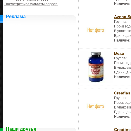
Наличие:
Посмотреть результаты опроса
Реклама
Avena S
Группа:
Производ
В упаковк
Единица 
Наличие:
Bcaa
Группа:
Производ
В упаковк
Единица 
Наличие:
Creaflas
Группа:
Производ
В упаковк
Единица 
Наличие:
Наши друзья
Creatine