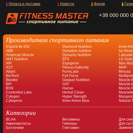
Оплата и доставка
Новости
Форум
Гале
+38 000 000 
Производители спортивного питания
4SportLife GSI
Diamond Nutrition
Inner Ar
ABB
Dymatize nutrition
Iss Rese
American Muscle
Dynamic Nutrition
Labrada
AMT Nutrition
EFX
LG Scien
API
Ergogenix
Max Mus
AST
Fitness Authority
MHP
Atlant
FormLabs
Mmusa
BioTech
Full Force
Multipow
Blastex
Gaspari Nutrition
Muscle A
BPi
GAT
Muscle 
BSN
Hansa
Muscle 
Controlled Labs
Herbal Clean
Musclet
Cytogen
Hyper Sterngth
Myogeni
Cytogenix
Inner Armor Blue
Natural 
Категории
BCAA
Витамины
Для сни
Аминокислоты
Гейнеры
Для суст
Батончики
Глютамин
Заменит