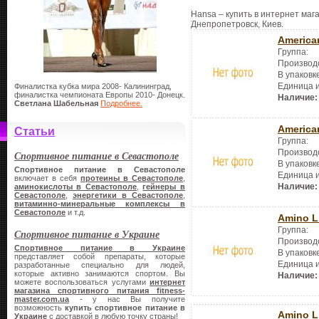
Hansa – купить в интернет мага
Днепропетровск, Киев.
America
Группа:
Производ
В упаковк
Единица 
Финалистка кубка мира 2008- Калининград,
финалистка чемпионата Европы 2010- Донецк.
Наличие:
Светлана Шабельная
Подробнее.
America
Статьи
Группа:
Производ
Спортивное питание в Севастополе
В упаковк
Спортивное питание в Севастополе
Единица 
включает в себя
протеины в Севастополе
,
Наличие:
аминокислоты в Севастополе
,
гейнеры в
Севастополе
,
энергетики в Севастополе
,
витаминно-минеральные комплексы в
Севастополе
и т.д.
Amino L
Группа:
Спортивное питание в Украине
Производ
Спортивное питание в Украине
В упаковк
представляет собой препараты, которые
Единица 
разработанные специально для людей,
которые активно занимаются спортом. Вы
Наличие:
можете воспользоваться услугами
интернет
магазина спортивного питания
fitness-
master.
com.
ua
- у нас Вы получите
возможность
купить спортивное питание в
Amino L
Украине
с доставкой в любую точку страны!