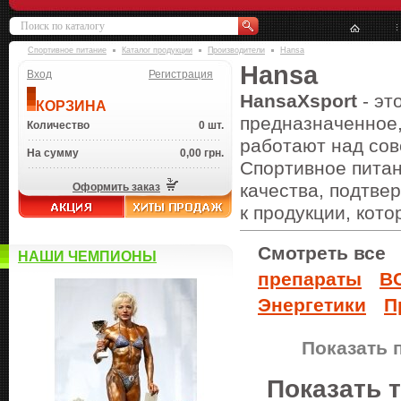
Спортивное питание
Каталог продукции
Производители
Hansa
Hansa
Вход
Регистрация
HansaXsport
- эт
КОРЗИНА
предназначенное,
Количество
0 шт.
работают над со
На сумму
0,00 грн.
Спортивное питан
качества, подтве
Оформить заказ
к продукции, кот
Смотреть все
НАШИ ЧЕМПИОНЫ
препараты
B
Энергетики
П
Показать 
Показать 