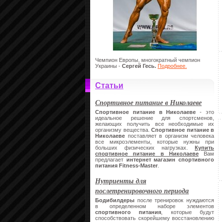
Чемпион Европы, многократный чемпион
Украины -
Сергей Гесь.
Подробнее.
Статьи
Спортивное питание в Николаеве
Спортивное питание в Николаеве
- это
идеальное решение для спортсменов,
желающих получить все необходимые их
организму вещества.
Спортивное питание в
Николаеве
поставляет в организм человека
все микроэлементы, которые нужны при
больших физических нагрузках.
Купить
спортивное питание в Николаеве
Вам
предлагает
интернет магазин спортивного
питания
Fitness-Master
.
Нутриенты для
послетренировочного периода
Бодибилдеры
после тренировок нуждаются
в определенном наборе элементов
спортивного питания
, которые будут
способствовать скорейшему восстановлению