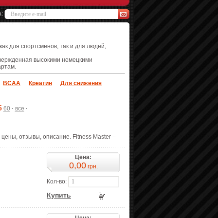
а:
ак для спортсменов, так и для людей,
твержденная высокими немецкими
артам.
BCAA
Креатин
Для снижения
5
60
·
все
·
 цены, отзывы, описание. Fitness Master –
Цена:
0,00
грн.
Кол-во:
Купить