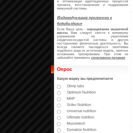
и оптимизации адаптационных процессов
тренинга, восстановления и поддержания
иммунной системы.
Индивидуальная программа в
бодибилдинге
Если Ваша цель -
наращивание мышечной
массы
, Вам следует свести к минимуму
упражнения на укрепление
сердечнососудистой системы и другую
постороннюю физическую деятельность. Вы
всегда сможете насладиться занятиями
подобного рода по истечении недель, занятых
основными тренировками. При этом не
забывайте принимать
спортивное питание
.
Опрос
Какую марку вы предпочитаете
Olimp labs
Optimum Nutrition
MHP
Scitec Nutrition
Universal nutrition
Ultimate nutrition
Muscletech
Dymatize Nutrition