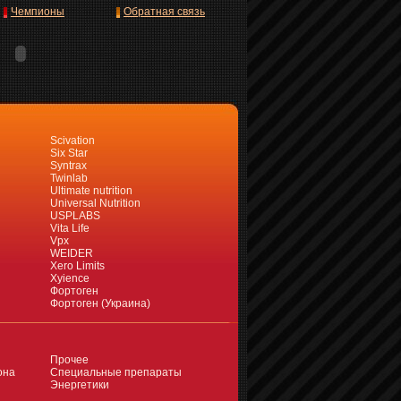
Чемпионы
Обратная связь
Scivation
Six Star
Syntrax
Twinlab
Ultimate nutrition
Universal Nutrition
USPLABS
Vita Life
Vpx
WEIDER
Xero Limits
Xyience
Фортоген
Фортоген (Украина)
Прочее
она
Специальные препараты
Энергетики