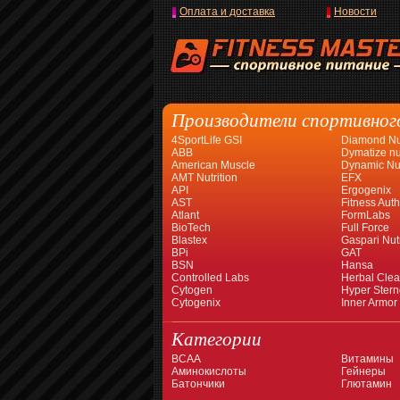
Оплата и доставка
Новости
Производители спортивног
4SportLife GSI
Diamond Nut
ABB
Dymatize nut
American Muscle
Dynamic Nut
AMT Nutrition
EFX
API
Ergogenix
AST
Fitness Auth
Atlant
FormLabs
BioTech
Full Force
Blastex
Gaspari Nutr
BPi
GAT
BSN
Hansa
Controlled Labs
Herbal Cle
Cytogen
Hyper Stern
Cytogenix
Inner Armor
Категории
BCAA
Витамины
Аминокислоты
Гейнеры
Батончики
Глютамин