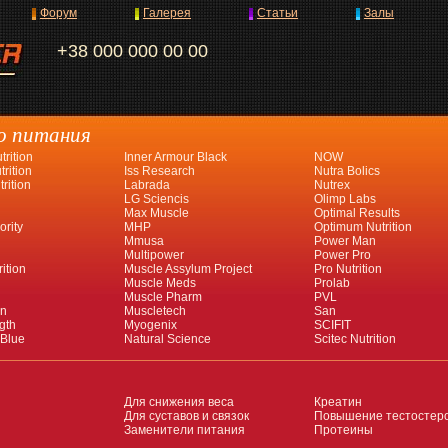
Форум
Галерея
Статьи
Залы
+38 000 000 00 00
о питания
rition
Inner Armour Black
NOW
rition
Iss Research
Nutra Bolics
rition
Labrada
Nutrex
LG Sciencis
Olimp Labs
Max Muscle
Optimal Results
ority
MHP
Optimum Nutrition
Mmusa
Power Man
Multipower
Power Pro
ition
Muscle Assylum Project
Pro Nutrition
Muscle Meds
Prolab
Muscle Pharm
PVL
an
Muscletech
San
gth
Myogenix
SCIFIT
 Blue
Natural Science
Scitec Nutrition
Для снижения веса
Креатин
Для суставов и связок
Повышение тестостер
Заменители питания
Протеины