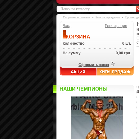
Спортивное питание
Каталог продукции
Производ
Вход
Регистрация
H
к
КОРЗИНА
С
с
Количество
0 шт.
На сумму
0,00 грн.
Оформить заказ
H
НАШИ ЧЕМПИОНЫ
Д