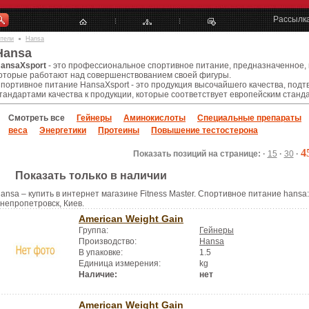
Рассылк
ители
Hansa
Hansa
ansaXsport
- это профессиональное спортивное питание, предназначенное, к
оторые работают над совершенствованием своей фигуры.
портивное питание HansaXsport - это продукция высочайшего качества, под
тандартами качества к продукции, которые соответствует европейским станд
Смотреть все
Гейнеры
Аминокислоты
Специальные препараты
веса
Энергетики
Протеины
Повышение тестостерона
4
Показать позиций на странице: ·
15
·
30
·
Показать только в наличии
ansa – купить в интернет магазине Fitness Master. Спортивное питание hansa:
непропетровск, Киев.
American Weight Gain
Группа:
Гейнеры
Производство:
Hansa
В упаковке:
1.5
Единица измерения:
kg
Наличие:
нет
American Weight Gain