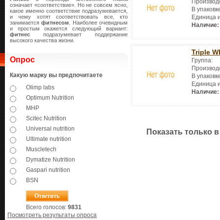
Производ
означает «соответствие». Но не совсем ясно,
В упаковк
какое именно соответствие подразумевается,
и чему хотят соответствовать все, кто
Единица 
занимается
фитнесом
. Наиболее очевидным
Наличие:
и простым окажется следующий вариант:
фитнес
подразумевает поддержание
высокого качества жизни.
Triple W
Опрос
Группа:
Производ
Какую марку вы предпочитаете
В упаковк
Единица 
Olimp labs
Наличие:
Optimum Nutrition
MHP
Scitec Nutrition
Universal nutrition
Показать только в
Ultimate nutrition
Muscletech
Dymatize Nutrition
Gaspari nutrition
BSN
Всего голосов:
9831
Посмотреть результаты опроса