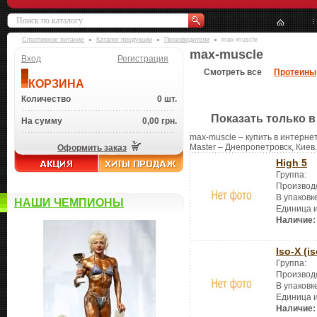
Спортивное питание
Каталог продукции
Производители
max-muscle
max-muscle
Вход
Регистрация
Смотреть все
Протеины
КОРЗИНА
Количество
0 шт.
Показать только в
На сумму
0,00 грн.
max-muscle – купить в интернет
Master – Днепропетровск, Киев.
Оформить заказ
High 5
Группа:
Производ
В упаковк
НАШИ ЧЕМПИОНЫ
Единица 
Наличие:
Iso-X (is
Группа:
Производ
В упаковк
Единица 
Наличие: