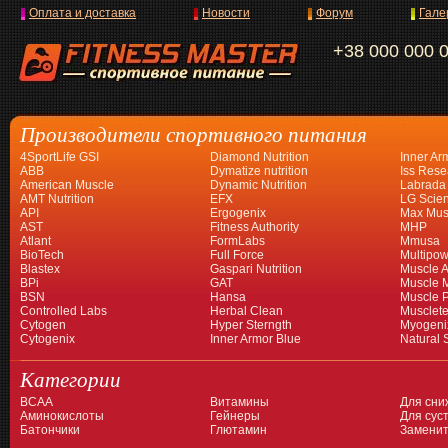
Оплата и доставка
Новости
Форум
Гале
+38 000 000 
Производители спортивного питания
4SportLife GSI
Diamond Nutrition
Inner Ar
ABB
Dymatize nutrition
Iss Rese
American Muscle
Dynamic Nutrition
Labrada
AMT Nutrition
EFX
LG Scien
API
Ergogenix
Max Mus
AST
Fitness Authority
MHP
Atlant
FormLabs
Mmusa
BioTech
Full Force
Multipow
Blastex
Gaspari Nutrition
Muscle A
BPi
GAT
Muscle 
BSN
Hansa
Muscle 
Controlled Labs
Herbal Clean
Musclet
Cytogen
Hyper Sterngth
Myogeni
Cytogenix
Inner Armor Blue
Natural 
Категории
BCAA
Витамины
Для сни
Аминокислоты
Гейнеры
Для суст
Батончики
Глютамин
Заменит