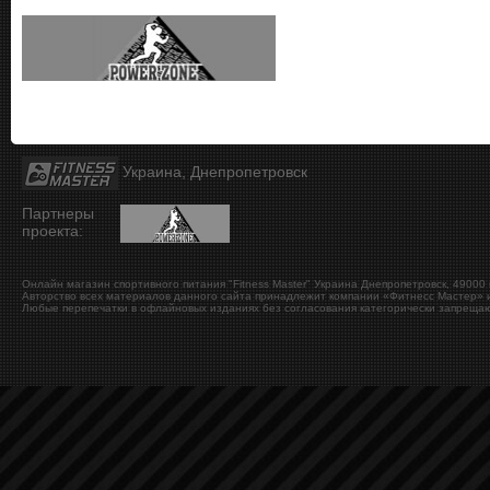
Украина, Днепропетровск
Партнеры
проекта:
Онлайн магазин спортивного питания "Fitness Master"
Украина
Днепропетровск
,
49000
Авторство всех материалов данного сайта принадлежит компании «Фитнесс Мастер» и
Любые перепечатки в офлайновых изданиях без согласования категорически запрещаю