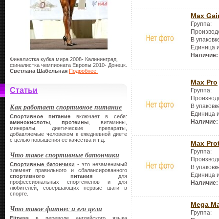
Max Gai
Группа:
Производ
В упаковк
Единица 
Наличие:
Финалистка кубка мира 2008- Калининград,
финалистка чемпионата Европы 2010- Донецк.
Светлана Шабельная
Подробнее.
Max Pro
Статьи
Группа:
Производ
Как работает спортивное питание
В упаковк
Единица 
Спортивное питание
включает в себя:
Наличие:
аминокислоты
,
протеины
, витамины,
минералы, диетические препараты,
добавляемые человеком к ежедневной диете
с целью повышения ее качества и т.д.
Max Pro
Группа:
Что такое спортивные батончики
Производ
Спортивные батончики
- это незаменимый
В упаковк
элемент правильного и сбалансированного
Единица 
спортивного питания
для
профессиональных спортсменов и для
Наличие:
любителей, совершающих первые шаги в
спорте.
Mega Ma
Что такое фитнес и его цели
Группа:
Fitness
в переводе английского языка