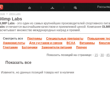
Рассылк
ители
Olimp Labs
Olimp Labs
LIMP Labs
- это один из самых крупнейших производителей спортивного пит
abs
отличается высочайшим качеством и приемлемой ценой. Компания
OLIM
асчитывает множество международных наград и премий.
Смотреть все
Протеины
Специальные препараты
Повышение тес
Аминокислоты
Для суставов и связок
BCAA
Витамины
Креати
Глютамин
Батончики
Заменители питания
Прочее
Показать позиций на странице: ·
15
·
30
·
45
Показать все
звините, но данных позиций товара нет в наличии