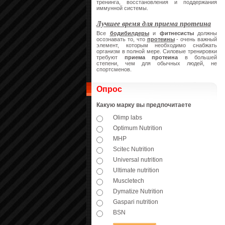
тренинга, восстановления и поддержания
иммунной системы.
Лучшее время для приема протеина
Все
бодибилдеры
и
фитнесисты
должны
осознавать то, что
протеины
- очень важный
элемент, которым необходимо снабжать
организм в полной мере. Силовые тренировки
требуют
приема протеина
в большей
степени, чем для обычных людей, не
спортсменов.
Опрос
Какую марку вы предпочитаете
Olimp labs
Optimum Nutrition
MHP
Scitec Nutrition
Universal nutrition
Ultimate nutrition
Muscletech
Dymatize Nutrition
Gaspari nutrition
BSN