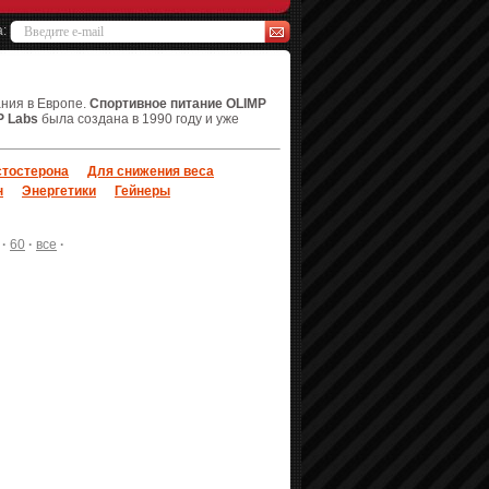
а:
ания в Европе.
Спортивное питание OLIMP
P Labs
была создана в 1990 году и уже
тостерона
Для снижения веса
н
Энергетики
Гейнеры
·
60
·
все
·