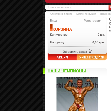
Спортивное питание
Каталог продукции
Производ
Вход
Регистрация
O
L
КОРЗИНА
н
Количество
0 шт.
На сумму
0,00 грн.
Оформить заказ
НАШИ ЧЕМПИОНЫ
И