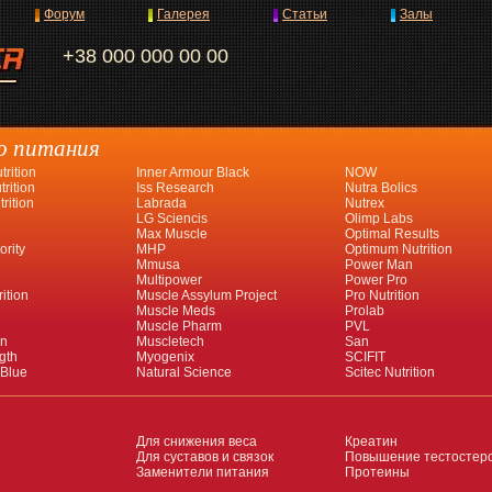
Форум
Галерея
Статьи
Залы
+38 000 000 00 00
о питания
rition
Inner Armour Black
NOW
rition
Iss Research
Nutra Bolics
rition
Labrada
Nutrex
LG Sciencis
Olimp Labs
Max Muscle
Optimal Results
ority
MHP
Optimum Nutrition
Mmusa
Power Man
Multipower
Power Pro
ition
Muscle Assylum Project
Pro Nutrition
Muscle Meds
Prolab
Muscle Pharm
PVL
an
Muscletech
San
gth
Myogenix
SCIFIT
 Blue
Natural Science
Scitec Nutrition
Для снижения веса
Креатин
Для суставов и связок
Повышение тестостер
Заменители питания
Протеины