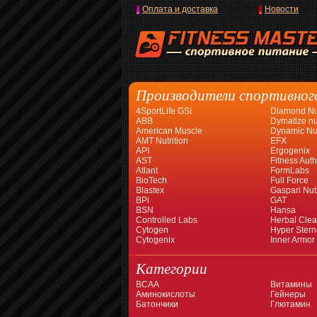
Оплата и доставка
Новости
Производители спортивног
4SportLife GSI
Diamond Nut
ABB
Dymatize nut
American Muscle
Dynamic Nut
AMT Nutrition
EFX
API
Ergogenix
AST
Fitness Auth
Atlant
FormLabs
BioTech
Full Force
Blastex
Gaspari Nutr
BPi
GAT
BSN
Hansa
Controlled Labs
Herbal Cle
Cytogen
Hyper Stern
Cytogenix
Inner Armor
Категории
BCAA
Витамины
Аминокислоты
Гейнеры
Батончики
Глютамин