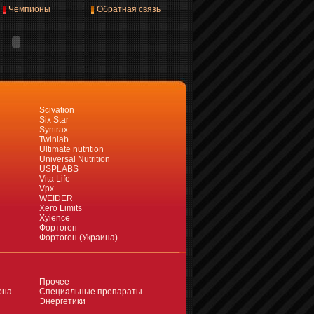
Чемпионы
Обратная связь
Scivation
Six Star
Syntrax
Twinlab
Ultimate nutrition
Universal Nutrition
USPLABS
Vita Life
Vpx
WEIDER
Xero Limits
Xyience
Фортоген
Фортоген (Украина)
Прочее
она
Специальные препараты
Энергетики