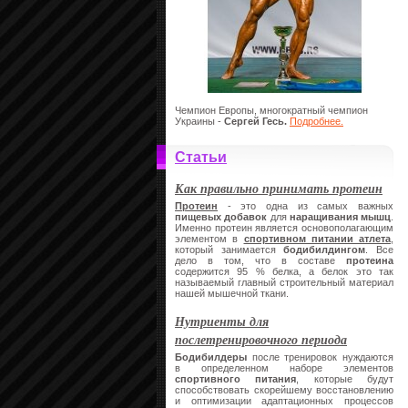
Чемпион Европы, многократный чемпион
Украины -
Сергей Гесь.
Подробнее.
Статьи
Как правильно принимать протеин
Протеин
- это одна из самых важных
пищевых добавок
для
наращивания мышц
.
Именно протеин является основополагающим
элементом в
спортивном питании атлета
,
который занимается
бодибилдингом
. Все
дело в том, что в составе
протеина
содержится 95 % белка, а белок это так
называемый главный строительный материал
нашей мышечной ткани.
Нутриенты для
послетренировочного периода
Бодибилдеры
после тренировок нуждаются
в определенном наборе элементов
спортивного питания
, которые будут
способствовать скорейшему восстановлению
и оптимизации адаптационных процессов