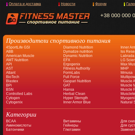
Оплата и доставка
Новости
Форум
Гале
+38 000 000 
Производители спортивного питания
4SportLife GSI
Diamond Nutrition
Inner Ar
ABB
Dymatize nutrition
Iss Rese
American Muscle
Dynamic Nutrition
Labrada
AMT Nutrition
EFX
LG Scien
API
Ergogenix
Max Mus
AST
Fitness Authority
MHP
Atlant
FormLabs
Mmusa
BioTech
Full Force
Multipow
Blastex
Gaspari Nutrition
Muscle A
BPi
GAT
Muscle 
BSN
Hansa
Muscle 
Controlled Labs
Herbal Clean
Musclet
Cytogen
Hyper Sterngth
Myogeni
Cytogenix
Inner Armor Blue
Natural 
Категории
BCAA
Витамины
Для сни
Аминокислоты
Гейнеры
Для суст
Батончики
Глютамин
Заменит