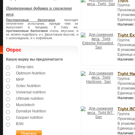
Группа:
Протеиновые добавки и снижение
Производ
веса
В упаковк
Единица 
Протеиновые батончики
проходят
пятилетнее испытание, прежде чем их
Наличие:
выпускают в продажу. К тому же,
протеиновые батончики
очень вкусные, и
их можно подобрать и с фруктовым вкусом, и
Tight E
с шоколадным, и с кофейным.
Группа:
Производ
Опрос
В упаковк
Единица 
Какую марку вы предпочитаете
Наличие:
Olimp labs
Optimum Nutrition
Tight H
Группа:
MHP
Производ
Scitec Nutrition
В упаковк
Universal nutrition
Единица 
Наличие:
Ultimate nutrition
Muscletech
Tight IN
Dymatize Nutrition
Группа:
Gaspari nutrition
Производ
В упаковк
BSN
Единица 
Наличие: