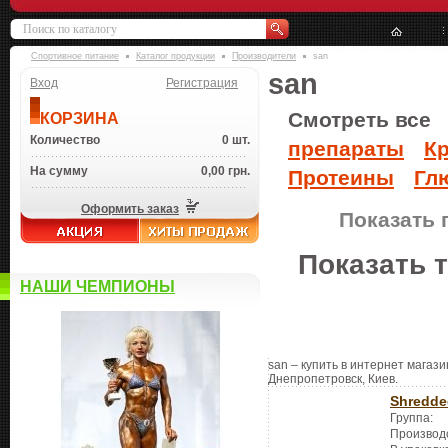
Спортивное питание
Каталог продукции
Производители
san
san
Вход
Регистрация
Смотреть все
КОРЗИНА
Количество
0 шт.
препараты
К
На сумму
0,00 грн.
Протеины
Гл
Оформить заказ
Показать 
Показать 
НАШИ ЧЕМПИОНЫ
san – купить в интернет магази
Днепропетровск, Киев.
Shredde
Группа:
Производ