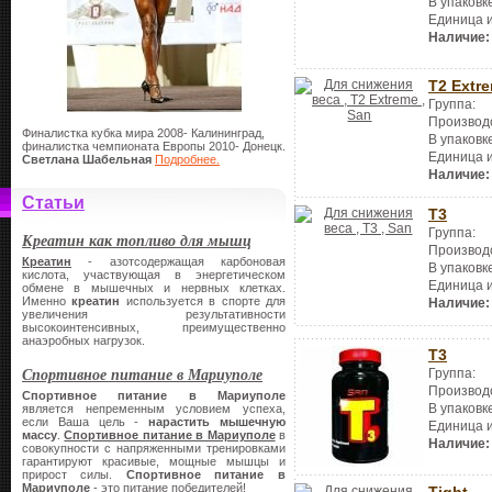
В упаковк
Единица 
Наличие:
T2 Extr
Группа:
Производ
Финалистка кубка мира 2008- Калининград,
В упаковк
финалистка чемпионата Европы 2010- Донецк.
Единица 
Светлана Шабельная
Подробнее.
Наличие:
Статьи
T3
Группа:
Креатин как топливо для мышц
Производ
Креатин
- азотсодержащая карбоновая
В упаковк
кислота, участвующая в энергетическом
Единица 
обмене в мышечных и нервных клетках.
Именно
креатин
используется в спорте для
Наличие:
увеличения результативности
высокоинтенсивных, преимущественно
анаэробных нагрузок.
T3
Спортивное питание в Мариуполе
Группа:
Производ
Спортивное питание в Мариуполе
В упаковк
является непременным условием успеха,
если Ваша цель -
нарастить мышечную
Единица 
массу
.
Спортивное питание в Мариуполе
в
Наличие:
совокупности с напряженными тренировками
гарантируют красивые, мощные мышцы и
прирост силы.
Спортивное питание в
Мариуполе
- это питание победителей!
Tight