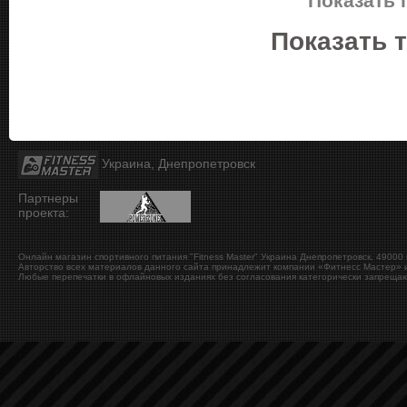
Показать 
Показать 
Украина, Днепропетровск
Партнеры
проекта:
Онлайн магазин спортивного питания "Fitness Master"
Украина
Днепропетровск
,
49000
Авторство всех материалов данного сайта принадлежит компании «Фитнесс Мастер» и
Любые перепечатки в офлайновых изданиях без согласования категорически запрещаю